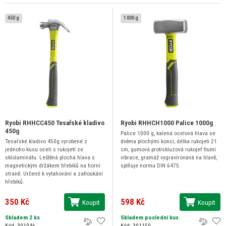
450 g
1 000 g
Ryobi RHHCC450 Tesařské kladivo
Ryobi RHHCH1000 Palice 1000g
450g
Palice 1000 g, kalená ocelová hlava se
Tesařské kladivo 450g vyrobené z
dvěma plochými konci, délka rukojeti 21
jednoho kusu oceli s rukojetí ze
cm, gumová protiskluzová rukojeť tlumí
sklolaminátu. Leštěná plochá hlava s
vibrace, gramáž vygravírovaná na hlavě,
magnetickým držákem hřebíků na horní
splňuje normu DIN 6475.
straně. Určené k vytahování a zatloukání
hřebíků.
350 Kč
598 Kč
Koupit
Koupit
Skladem 2 ks
Skladem poslední kus
Kód: 301046
Kód: 301150