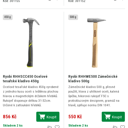
Kód: 301155
Kód: 301152
450 g
500 g
Ryobi RHHSCC450 Ocelové
Ryobi RHHWE500 Zámečnické
tesařské kladivo 450g
kladivo 500g
Ocelové tesařské kladivo 450g vyrobené
Zámečnické kladivo 500 g, přesné
z jednoho kusu oceli s leštěnou plochou
použití, hlava z uhlíkové oceli, kalená
hlavou a magnetickým držákem hřebíků.
špička, hikorová rukojeť FSC s
Rukojeť disponuje délkou 31-32cm.
protiskluzovým designem, gramáž na
Určené k zatloukání hřebíků.
hlavě, splňuje normu DIN 1041.
856 Kč
550 Kč
Koupit
Koupit
Skladem 2 ks
Skladem 2 ks