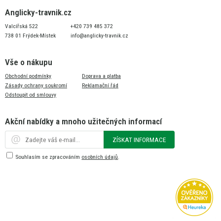
Anglicky-travnik.cz
Valcířská 522
+420 739 485 372
738 01 Frýdek-Místek
info@anglicky-travnik.cz
Vše o nákupu
Obchodní podmínky
Doprava a platba
Zásady ochrany soukromí
Reklamační řád
Odstoupit od smlouvy
Akční nabídky a mnoho užitečných informací
ZÍSKAT INFORMACE
Souhlasím se zpracováním
osobních údajů
.