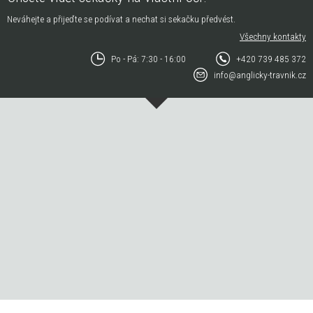
Neváhejte a přijeďte se podívat a nechat si sekačku předvést.
Všechny kontakty
Po - Pá: 7:30 - 16:00
+420 739 485 372
info@anglicky-travnik.cz