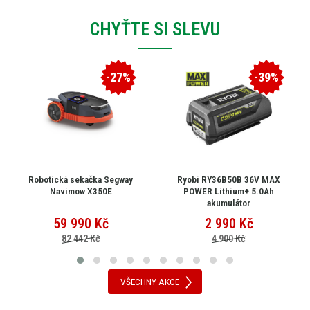
CHYŤTE SI SLEVU
-27%
-39%
Robotická sekačka Segway
Ryobi RY36B50B 36V MAX
Navimow X350E
POWER Lithium+ 5.0Ah
akumulátor
59 990
Kč
2 990
Kč
82 442 Kč
4 900 Kč
VŠECHNY AKCE