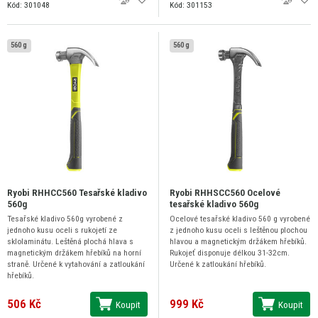
Kód: 301048
Kód: 301153
560 g
560 g
Ryobi RHHCC560 Tesařské kladivo
Ryobi RHHSCC560 Ocelové
560g
tesařské kladivo 560g
Tesařské kladivo 560g vyrobené z
Ocelové tesařské kladivo 560 g vyrobené
jednoho kusu oceli s rukojetí ze
z jednoho kusu oceli s leštěnou plochou
sklolaminátu. Leštěná plochá hlava s
hlavou a magnetickým držákem hřebíků.
magnetickým držákem hřebíků na horní
Rukojeť disponuje délkou 31-32cm.
straně. Určené k vytahování a zatloukání
Určené k zatloukání hřebíků.
hřebíků.
506 Kč
999 Kč
Koupit
Koupit