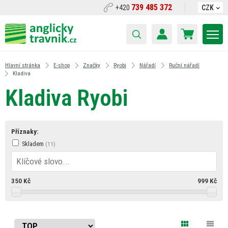
739 485 372
+420
CZK
Hlavní stránka
E-shop
Značky
Ryobi
Nářadí
Ruční nářadí
Kladiva
Kladiva Ryobi
Příznaky:
Skladem
350
Kč
999
Kč