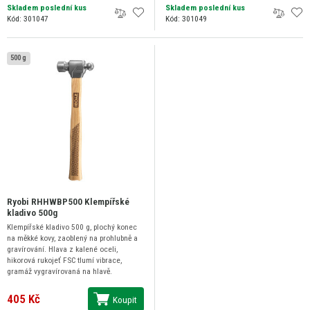
Skladem poslední kus
Skladem poslední kus
Kód: 301047
Kód: 301049
500 g
Ryobi RHHWBP500 Klempířské
kladivo 500g
Klempířské kladivo 500 g, plochý konec
na měkké kovy, zaoblený na prohlubně a
gravírování. Hlava z kalené oceli,
hikorová rukojeť FSC tlumí vibrace,
gramáž vygravírovaná na hlavě.
405 Kč
Koupit