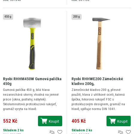
450 g
200 g
Ryobi RHHM450W Gumová palička
Ryobi RHHWE200 Zámečnické
450g
kladivo 200g,
Gumová palička 450 g, bílá hlava
Zámečnické kladivo 200 g, přesné
nezanechává skvrny, vhodná na jemné
použití, hlava z uhlíkové oceli, kalená
práce (okna, podlahy, nábytek).
špička, hikorová rukojeť FSC s
Sklolaminátová protiskluzová rukojeť,
protiskluzovým designem, gramáž na
gramáž vyryta na hlavě.
hlavě, splňuje normu DIN 1041.
552 Kč
405 Kč
Koupit
Koupit
Skladem 2 ks
Skladem 2 ks