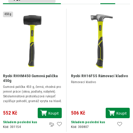
450 g
Ryobi RHHM450 Gumová palička
Ryobi RH16FSS Rámovací kladivo
450g
Rámovací kladivo
Gumová palička 450 g, černá, vhodná pro
jemné práce (okna, podlahy, nábytek).
Sklolaminátová protiskluzová rukojeť
zajišťuje pohodlí, gramáž vyryta na hlavě.
552 Kč
506 Kč
Koupit
Koupit
Skladem poslední kus
Skladem poslední kus
Kód: 301154
Kód: 300807