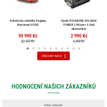
Robotická sekačka Segway
Ryobi RY36B50B 36V MAX
Navimow X350E
POWER Lithium+ 5.0Ah
akumulátor
59 990
Kč
2 990
Kč
82 442 Kč
4 900 Kč
VŠECHNY AKCE
HODNOCENÍ NAŠICH ZÁKAZNÍKŮ
Dobrý sortiment.