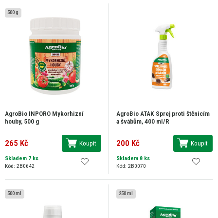
500 g
AgroBio INPORO Mykorhizní
AgroBio ATAK Sprej proti štěnicím
houby, 500 g
a švábům, 400 ml/R
265 Kč
200 Kč
Koupit
Koupit
Skladem 7 ks
Skladem 8 ks
Kód: 2B0642
Kód: 2B0070
500 ml
250 ml