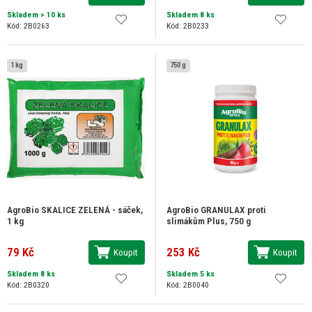
Skladem
> 10 ks
Skladem 8 ks
Kód: 2B0263
Kód: 2B0233
1 kg
750 g
AgroBio SKALICE ZELENÁ - sáček,
AgroBio GRANULAX proti
1 kg
slimákům Plus, 750 g
79 Kč
253 Kč
Koupit
Koupit
Skladem 8 ks
Skladem 5 ks
Kód: 2B0320
Kód: 2B0040