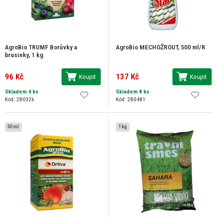
AgroBio TRUMF Borůvky a
AgroBio MECHOŽROUT, 500 ml/R
brusinky, 1 kg
96 Kč
137 Kč
Koupit
Koupit
Skladem 4 ks
Skladem 8 ks
Kód: 2B0326
Kód: 2B0481
50 ml
1 kg