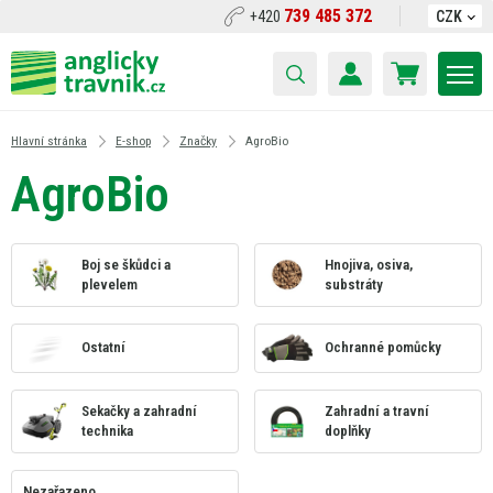
739 485 372
+420
CZK
Hlavní stránka
E-shop
Značky
AgroBio
AgroBio
Boj se škůdci a
Hnojiva, osiva,
plevelem
substráty
Ostatní
Ochranné pomůcky
Sekačky a zahradní
Zahradní a travní
technika
doplňky
Nezařazeno