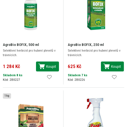
AgroBio BOFIX, 500 ml
AgroBio BOFIX, 250 ml
Selektivní herbicid pro hubení plevelů v
Selektivní herbicid pro hubení plevelů v
trávnících.
trávnících.
1 284 Kč
625 Kč
Koupit
Koupit
Skladem 8 ks
Skladem 7 ks
Kód: 2B0227
Kód: 2B0226
1 kg