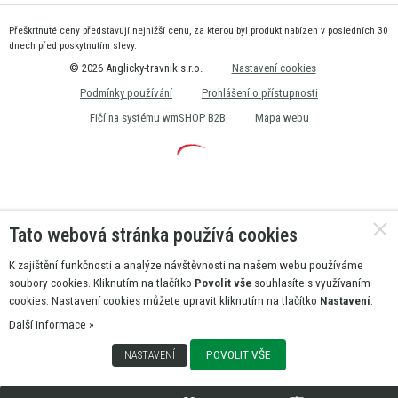
Přeškrtnuté ceny představují nejnižší cenu, za kterou byl produkt nabízen v posledních 30
dnech před poskytnutím slevy.
© 2026 Anglicky-travnik s.r.o.
Nastavení cookies
Podmínky používání
Prohlášení o přístupnosti
Fičí na systému wmSHOP B2B
Mapa webu
Tato webová stránka používá cookies
K zajištění funkčnosti a analýze návštěvnosti na našem webu používáme
soubory cookies. Kliknutím na tlačítko
Povolit vše
souhlasíte s využívaním
cookies. Nastavení cookies můžete upravit kliknutím na tlačítko
Nastavení
.
Další informace »
POVOLIT VŠE
NASTAVENÍ