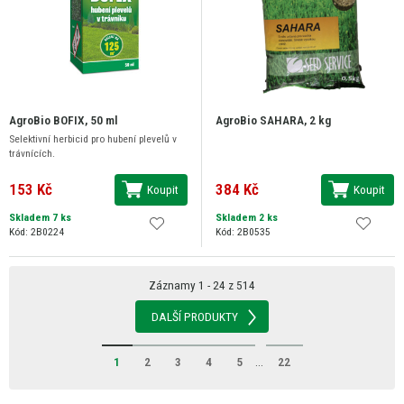
AgroBio BOFIX, 50 ml
AgroBio SAHARA, 2 kg
Selektivní herbicid pro hubení plevelů v
trávnících.
153 Kč
384 Kč
Koupit
Koupit
Skladem 7 ks
Skladem 2 ks
Kód: 2B0224
Kód: 2B0535
Záznamy 1 - 24 z 514
DALŠÍ PRODUKTY
1
2
3
4
5
...
22