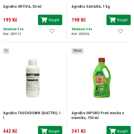
AgroBio ORTIVA, 50 ml
AgroBio SAHARA, 1 kg
195 Kč
198 Kč
Koupit
Koupit
Skladem 5 ks
Skladem 3 ks
Kód: 2B0172
Kód: 2B0536
1 l
750 ml
AgroBio TOUCHDOWN QUATTRO, 1
AgroBio INPORO Proti mechu v
l
trávníku, 750 ml
442 Kč
341 Kč
Koupit
Koupit