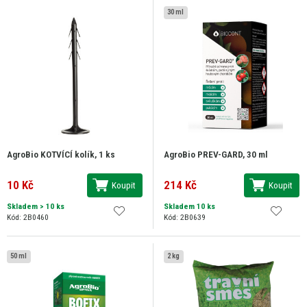
30 ml
AgroBio KOTVÍCÍ kolík, 1 ks
AgroBio PREV-GARD, 30 ml
10 Kč
214 Kč
Koupit
Koupit
Skladem
> 10 ks
Skladem 10 ks
Kód: 2B0460
Kód: 2B0639
50 ml
2 kg