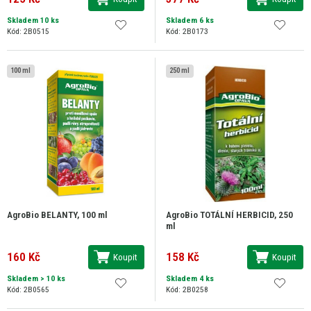
Skladem 10 ks
Skladem 6 ks
Kód: 2B0515
Kód: 2B0173
100 ml
250 ml
AgroBio BELANTY, 100 ml
AgroBio TOTÁLNÍ HERBICID, 250
ml
160 Kč
158 Kč
Koupit
Koupit
Skladem
> 10 ks
Skladem 4 ks
Kód: 2B0565
Kód: 2B0258