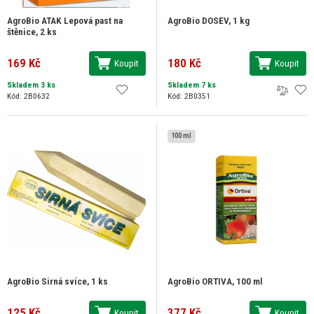
AgroBio ATAK Lepová past na
AgroBio DOSEV, 1 kg
štěnice, 2 ks
169 Kč
180 Kč
Koupit
Koupit
Skladem 3 ks
Skladem 7 ks
Kód: 2B0632
Kód: 2B0351
100 ml
AgroBio Sirná svíce, 1 ks
AgroBio ORTIVA, 100 ml
125 Kč
377 Kč
Koupit
Koupit