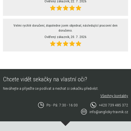
Ověřený zákazník, 22. 7. 2026
Velmi rychlé doručení, dopoledne jsem objednal, následující pracovní den
doručeno.
Ověřený zákazník, 20. 7. 2026
Chcete vidět sekačky na vlastní oči?
Neváhejte a přijeďte se podívat a nechat si sekačku předvést.
Všechny kontakty
Po - Pá: 7:30 - 16:00
+420 739 485 372
info@anglicky-travnik.cz