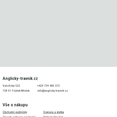
Anglicky-travnik.cz
Valcířská 522
+420 739 485 372
738 01 Frýdek-Místek
info@anglicky-travnik.cz
Vše o nákupu
Obchodní podmínky
Doprava a platba
Zásady ochrany soukromí
Reklamační řád