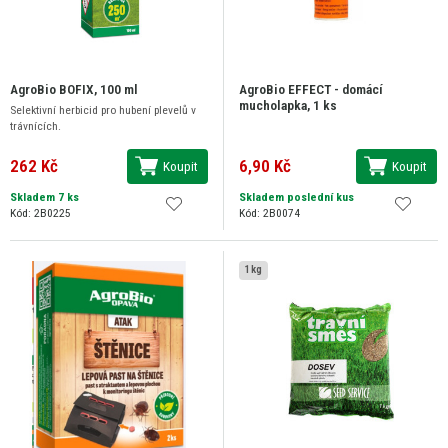
AgroBio BOFIX, 100 ml
AgroBio EFFECT - domácí
mucholapka, 1 ks
Selektivní herbicid pro hubení plevelů v
trávnících.
262 Kč
6,90 Kč
Koupit
Koupit
Skladem 7 ks
Skladem poslední kus
Kód: 2B0225
Kód: 2B0074
1 kg