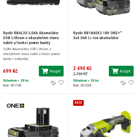
Ryobi RB4L30 3,0Ah Akumulátor
Ryobi RB1840X2 18V ONE+™
USB Lithium s ukazatelem stavu
2x4.0Ah Li-Ion akumulátor
nabití a funkcí power banky
3,0Ah Akumulátor USB Lithium, s
ukazatelem stavu nabití a funkcí power
banky + nabíječka
2 490 Kč
699 Kč
Koupit
Koupit
3 790 Kč
Skladem
> 20 ks
Skladem
> 20 ks
Kód: 301143
Kód: 301258
AKCE