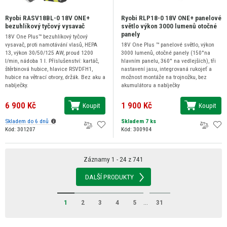
Ryobi RASV18BL-0 18V ONE+
Ryobi RLP18-0 18V ONE+ panelové
bezuhlíkový tyčový vysavač
světlo výkon 3000 lumenů otočné
panely
18V One Plus™ bezuhlíkový tyčový
vysavač, proti namotávání vlasů, HEPA
18V One Plus ™ panelové světlo, výkon
13, výkon 30/50/125 AW, proud 1200
3000 lumenů, otočné panely (150°na
l/min, nádoba 1 l. Příslušenství: kartáč,
hlavním panelu, 360° na vedlejších), tři
štěrbinová hubice, hlavice RSVDFH1,
nastavení jasu, integrovaná rukojeť a
hubice na větrací otvory, držák. Bez aku a
možnost montáže na trojnožku, bez
nabíječky.
akumulátoru a nabíječky
6 900 Kč
1 900 Kč
Koupit
Koupit
Skladem do 6 dnů
Skladem 7 ks
Kód: 301207
Kód: 300904
Záznamy 1 - 24 z 741
DALŠÍ PRODUKTY
1
2
3
4
5
...
31