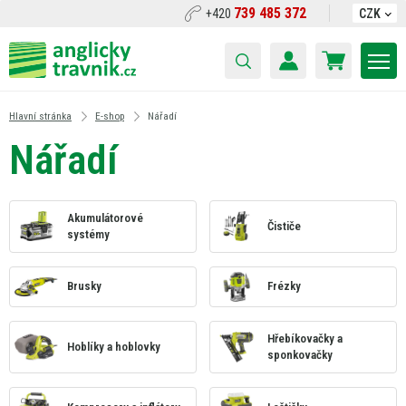
739 485 372
+420
CZK
Hlavní stránka
E-shop
Nářadí
Nářadí
Akumulátorové
Čističe
systémy
Brusky
Frézky
Hřebíkovačky a
Hoblíky a hoblovky
sponkovačky