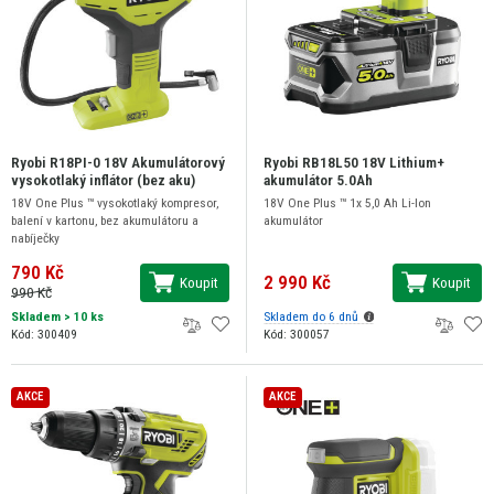
Ryobi R18PI-0 18V Akumulátorový
Ryobi RB18L50 18V Lithium+
vysokotlaký inflátor (bez aku)
akumulátor 5.0Ah
18V One Plus ™ vysokotlaký kompresor,
18V One Plus ™ 1x 5,0 Ah Li-Ion
balení v kartonu, bez akumulátoru a
akumulátor
nabíječky
790 Kč
2 990 Kč
Koupit
Koupit
990 Kč
Skladem
> 10 ks
Skladem do 6 dnů
Kód: 300409
Kód: 300057
AKCE
AKCE