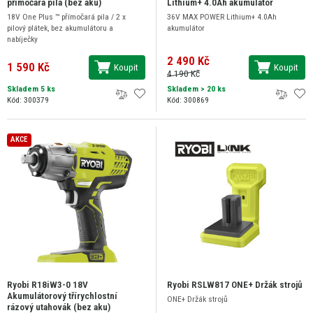
přímočará pila (bez aku)
Lithium+ 4.0Ah akumulátor
18V One Plus ™ přímočará pila / 2 x
36V MAX POWER Lithium+ 4.0Ah
pilový plátek, bez akumulátoru a
akumulátor
nabíječky
2 490 Kč
1 590 Kč
Koupit
Koupit
4 190 Kč
Skladem 5 ks
Skladem
> 20 ks
Kód: 300379
Kód: 300869
AKCE
Ryobi R18iW3-0 18V
Ryobi RSLW817 ONE+ Držák strojů
Akumulátorový třírychlostní
ONE+ Držák strojů
rázový utahovák (bez aku)