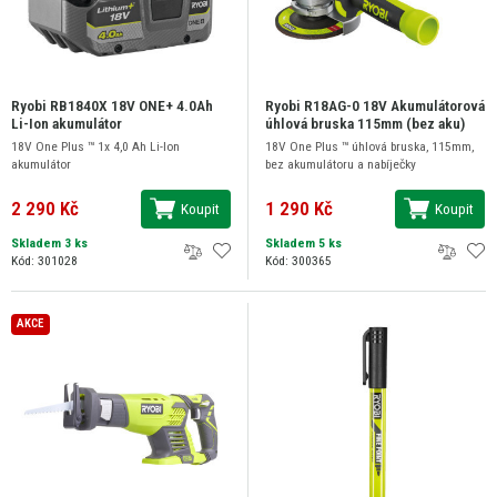
Ryobi RB1840X 18V ONE+ 4.0Ah
Ryobi R18AG-0 18V Akumulátorová
Li-Ion akumulátor
úhlová bruska 115mm (bez aku)
18V One Plus ™ 1x 4,0 Ah Li-Ion
18V One Plus ™ úhlová bruska, 115mm,
akumulátor
bez akumulátoru a nabíječky
2 290 Kč
1 290 Kč
Koupit
Koupit
Skladem 3 ks
Skladem 5 ks
Kód: 301028
Kód: 300365
AKCE