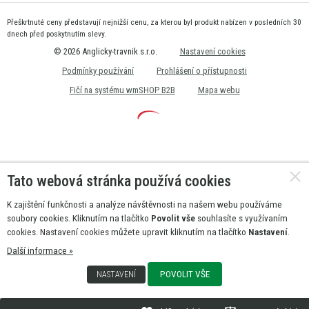
Přeškrtnuté ceny představují nejnižší cenu, za kterou byl produkt nabízen v posledních 30
dnech před poskytnutím slevy.
© 2026 Anglicky-travnik s.r.o.
Nastavení cookies
Podmínky používání
Prohlášení o přístupnosti
Fičí na systému wmSHOP B2B
Mapa webu
Tato webová stránka používá cookies
K zajištění funkčnosti a analýze návštěvnosti na našem webu používáme
soubory cookies. Kliknutím na tlačítko
Povolit vše
souhlasíte s využívaním
cookies. Nastavení cookies můžete upravit kliknutím na tlačítko
Nastavení
.
Další informace »
POVOLIT VŠE
NASTAVENÍ