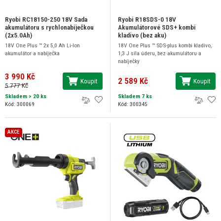
Ryobi RC18150-250 18V Sada
Ryobi R18SDS-0 18V
akumulátoru s rychlonabíječkou
Akumulátorové SDS+ kombi
(2x5.0Ah)
kladivo (bez aku)
18V One Plus ™ 2x 5,0 Ah Li-Ion
18V One Plus ™ SDS-plus kombi kladivo,
akumulátor a nabíječka
1,3 J síla úderu, bez akumulátoru a
nabíječky
3 990 Kč
2 589 Kč
Koupit
Koupit
5 777 Kč
Skladem
> 20 ks
Skladem 7 ks
Kód: 300069
Kód: 300345
AKCE