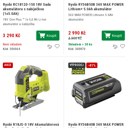
Ryobi RC18120-150 18V Sada
Ryobi RY36B50B 36V MAX POWER
akumulátoru s nabíječkou
Lithium+ 5.0Ah akumulátor
(1x5.0Ah)
36V MAX POWER Lithium+ 5.0Ah
18V One Plus ™ 1x 5,0 Ah Li-Ion
akumulátor
akumulátor a nabíječka
2 990 Kč
3 290 Kč
Koupit
Koupit
4 900 Kč
Není skladem
Skladem
> 20 ks
Kód: 300064
Kód: 300870
-41%
AKCE
VÝPRODEJ
Ryobi R18JS-0 18V Akumulátorová
Ryobi RY36B40B 36V MAX POWER