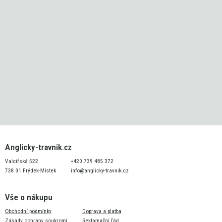
Anglicky-travnik.cz
Valcířská 522
+420 739 485 372
738 01 Frýdek-Místek
info@anglicky-travnik.cz
Vše o nákupu
Obchodní podmínky
Doprava a platba
Zásady ochrany soukromí
Reklamační řád