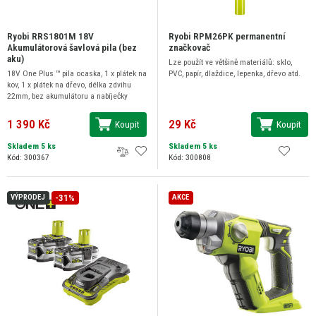
Ryobi RRS1801M 18V
Ryobi RPM26PK permanentní
Akumulátorová šavlová pila (bez
značkovač
aku)
Lze použít ve většině materiálů: sklo,
18V One Plus ™ pila ocaska, 1 x plátek na
PVC, papír, dlaždice, lepenka, dřevo atd.
kov, 1 x plátek na dřevo, délka zdvihu
22mm, bez akumulátoru a nabíječky
1 390 Kč
29 Kč
Koupit
Koupit
Skladem 5 ks
Skladem 5 ks
Kód: 300367
Kód: 300808
-31%
VÝPRODEJ
AKCE