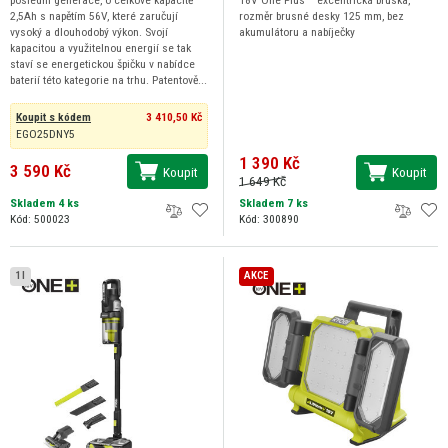
2,5Ah s napětím 56V, které zaručují
rozměr brusné desky 125 mm, bez
vysoký a dlouhodobý výkon. Svojí
akumulátoru a nabíječky
kapacitou a využitelnou energií se tak
staví se energetickou špičku v nabídce
baterií této kategorie na trhu. Patentově...
Koupit s kódem
3 410,50 Kč
EGO25DNY5
1 390 Kč
3 590 Kč
Koupit
Koupit
1 649 Kč
Skladem 4 ks
Skladem 7 ks
Kód: 500023
Kód: 300890
1 l
AKCE