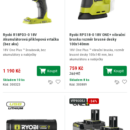
Ryobi R18PD3-0 18V
Ryobi RPS18-0 18V ONE+ vibrační
Akumulátorová příklepová vrtačka
bruska rozměr brusné desky
(bez aku)
100x140mm
18V One Plus ™ šroubovák, bez
18V One Plus ™ vibrační bruska, rozměr
akumulátory a nabíječky
brusné desky 100x140 mm, bez
akumulátoru a nabíječky
759 Kč
1 190 Kč
Koupit
Koupit
762 Kč
Skladem 10 ks
Skladem 8 ks
Kód: 300323
Kód: 300889
-34%
VÝPRODEJ