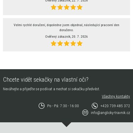
Ověřený zákazník, 22. 7. 2026
Velmi rychlé doručení, dopoledne jsem objednal, následující pracovní den
doručeno.
Ověřený zákazník, 20. 7. 2026
Chcete vidět sekačky na vlastní oči?
Neváhejte a přijeďte se podívat a nechat si sekačku předvést.
Všechny kontakty
Po - Pá: 7:30 - 16:00
+420 739 485 372
info@anglicky-travnik.cz