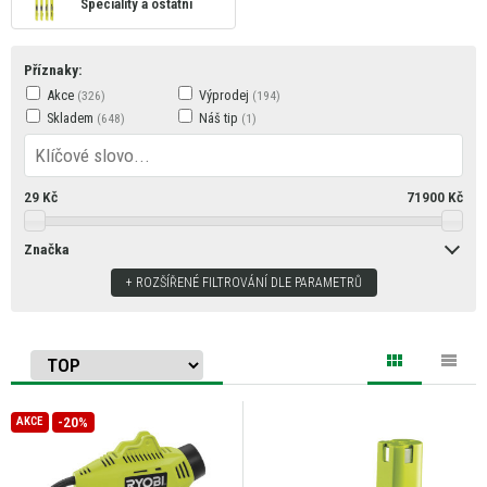
Speciality a ostatní
Příznaky:
Akce
Výprodej
Skladem
Náš tip
29
Kč
71900
Kč
Značka
ROZŠÍŘENÉ FILTROVÁNÍ DLE PARAMETRŮ
-20%
AKCE