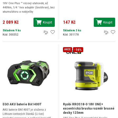
18V One Plus ™ rázový utahovák, až
440Nm, 1/4 ' hex adaptér (šestihran), bez
akumulátoru a nabíječky
2 089 Kč
147 Kč
Koupit
Koupit
Skladem 9 ks
Skladem 3 ks
Kód: 300352
Kód: 301178
-16%
AKCE
EGO AKU baterie BA1400T
Ryobi RROS18-0 18V ONE+
excentrická bruska rozměr brusné
AKU baterie BA1400T je složena z
desky 125mm
Lithium-iontových článků (Li-Ion)
poslední generace, o celkové kapacitě
18V One Plus ™ excentrická bruska,