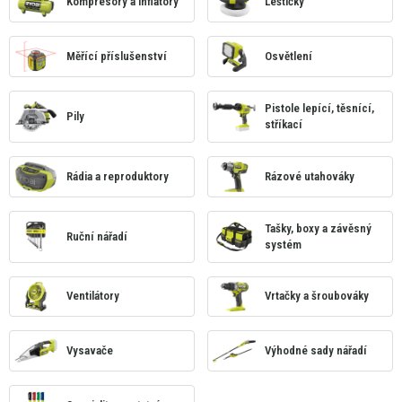
Kompresory a inflátory
Leštičky
Měřící příslušenství
Osvětlení
Pistole lepící, těsnící,
Pily
stříkací
Rádia a reproduktory
Rázové utahováky
Tašky, boxy a závěsný
Ruční nářadí
systém
Ventilátory
Vrtačky a šroubováky
Vysavače
Výhodné sady nářadí