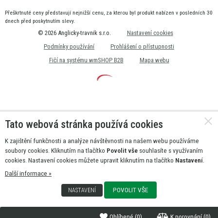
Přeškrtnuté ceny představují nejnižší cenu, za kterou byl produkt nabízen v posledních 30
dnech před poskytnutím slevy.
© 2026 Anglicky-travnik s.r.o.
Nastavení cookies
Podmínky používání
Prohlášení o přístupnosti
Fičí na systému wmSHOP B2B
Mapa webu
Tato webová stránka používá cookies
K zajištění funkčnosti a analýze návštěvnosti na našem webu používáme
soubory cookies. Kliknutím na tlačítko
Povolit vše
souhlasíte s využívaním
cookies. Nastavení cookies můžete upravit kliknutím na tlačítko
Nastavení
.
Další informace »
POVOLIT VŠE
NASTAVENÍ
Oblíbené
(0)
K porovnání
(0)