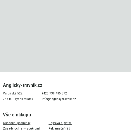
Anglicky-travnik.cz
Valcířská 522
+420 739 485 372
738 01 Frýdek-Místek
info@anglicky-travnik.cz
Vše o nákupu
Obchodní podmínky
Doprava a platba
Zásady ochrany soukromí
Reklamační řád