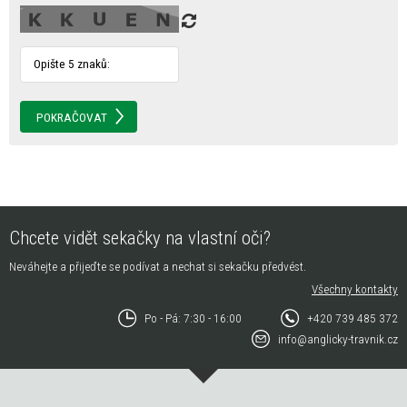
Opište 5 znaků:
Chcete vidět sekačky na vlastní oči?
Neváhejte a přijeďte se podívat a nechat si sekačku předvést.
Všechny kontakty
Po - Pá: 7:30 - 16:00
+420 739 485 372
info@anglicky-travnik.cz