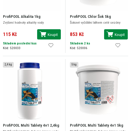
ProfiPOOL Alkalita 1kg
ProfiPOOL Chlor Šok 5kg
Zvýšení hodnoty alkality vody
Šokové vyčištění během celé sezóny
115 Kč
853 Kč
Koupit
Koupit
Skladem poslední kus
Skladem 2 ks
Kód: 520033
Kód: 520006
2,4 kg
5 kg
ProfiPOOL Multi Tablety 4v1 2,4kg
ProfiPOOL Multi Tablety 4v1 5kg