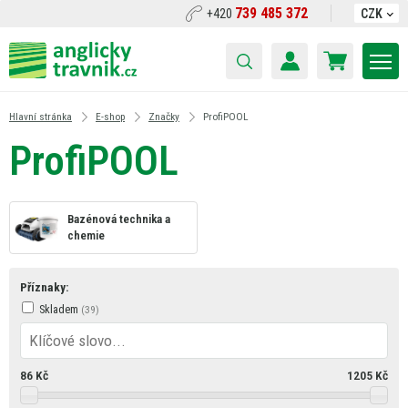
739 485 372
+420
CZK
Hlavní stránka
E-shop
Značky
ProfiPOOL
ProfiPOOL
Bazénová technika a
chemie
Příznaky:
Skladem
86
Kč
1205
Kč