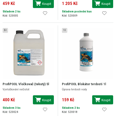
459 Kč
1 205 Kč
Koupit
Koupit
Skladem 2 ks
Skladem poslední kus
Kód: 520005
Kód: 520009
5 l
1 l
ProfiPOOL Vločkovač (tekutý) 5l
ProfiPOOL Blokátor tvrdosti 1l
Vyvločkování nečistot
Úprava tvrdosti vody
400 Kč
159 Kč
Koupit
Koupit
Skladem 3 ks
Skladem 2 ks
Kód: 520024
Kód: 520018