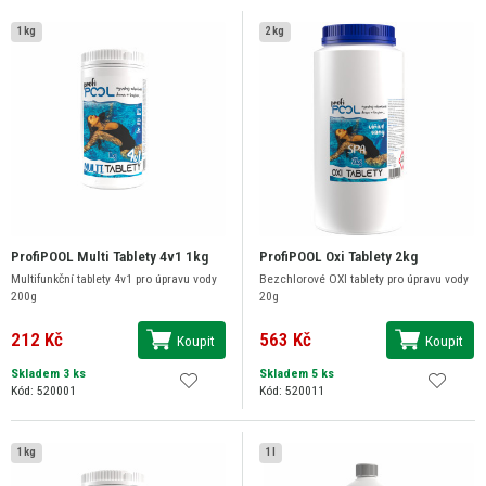
1 kg
2 kg
ProfiPOOL Multi Tablety 4v1 1kg
ProfiPOOL Oxi Tablety 2kg
Multifunkční tablety 4v1 pro úpravu vody
Bezchlorové OXI tablety pro úpravu vody
200g
20g
212 Kč
563 Kč
Koupit
Koupit
Skladem 3 ks
Skladem 5 ks
Kód: 520001
Kód: 520011
1 kg
1 l