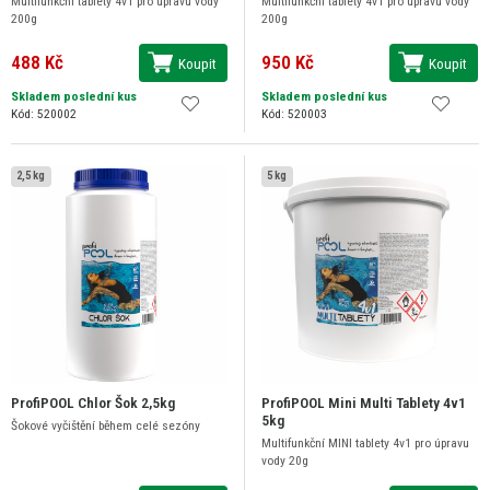
Multifunkční tablety 4v1 pro úpravu vody
Multifunkční tablety 4v1 pro úpravu vody
200g
200g
488 Kč
950 Kč
Koupit
Koupit
Skladem poslední kus
Skladem poslední kus
Kód: 520002
Kód: 520003
2,5 kg
5 kg
ProfiPOOL Chlor Šok 2,5kg
ProfiPOOL Mini Multi Tablety 4v1
5kg
Šokové vyčištění během celé sezóny
Multifunkční MINI tablety 4v1 pro úpravu
vody 20g