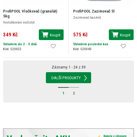
ProfiPOOL Vločkovač (granulát)
ProfiPOOL Zazimovač 5l
5kg
Zazimovač bazénů
Vyvločkování nečistot
349 Kč
575 Kč
Koupit
Koupit
Skladem do 2 - 5 dnů
Skladem poslední kus
Kód: 520022
Kód: 520040
Záznamy 1 - 24 z 39
DALŠÍ PRODUKTY
1
2