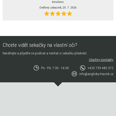
doručeno.
Ověřený zákazník, 20. 7. 2026
Chcete vidět sekačky na vlastní oči?
Neváhejte a přijeďte se podívat a nechat si sekačku předvést.
Všechny kontakty
Po - Pá: 7:30 - 16:00
+420 739 485 372
info@anglicky-travnik.cz