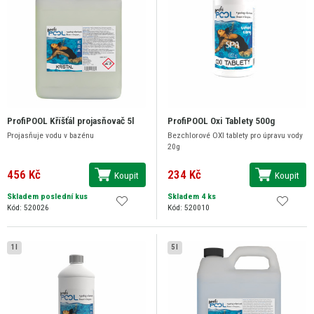
ProfiPOOL Kříšťál projasňovač 5l
ProfiPOOL Oxi Tablety 500g
Projasňuje vodu v bazénu
Bezchlorové OXI tablety pro úpravu vody
20g
456 Kč
234 Kč
Koupit
Koupit
Skladem poslední kus
Skladem 4 ks
Kód: 520026
Kód: 520010
1 l
5 l