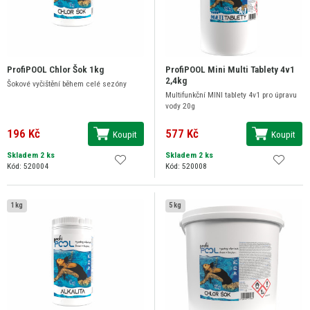
ProfiPOOL Chlor Šok 1kg
ProfiPOOL Mini Multi Tablety 4v1
2,4kg
Šokové vyčištění během celé sezóny
Multifunkční MINI tablety 4v1 pro úpravu
vody 20g
196 Kč
577 Kč
Koupit
Koupit
Skladem 2 ks
Skladem 2 ks
Kód: 520004
Kód: 520008
1 kg
5 kg