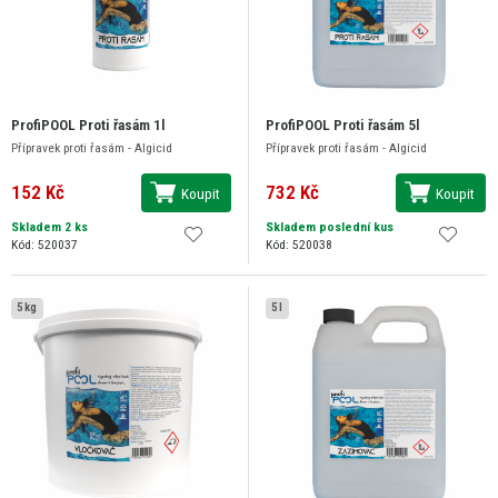
ProfiPOOL Proti řasám 1l
ProfiPOOL Proti řasám 5l
Přípravek proti řasám - Algicid
Přípravek proti řasám - Algicid
152 Kč
732 Kč
Koupit
Koupit
Skladem 2 ks
Skladem poslední kus
Kód: 520037
Kód: 520038
5 kg
5 l