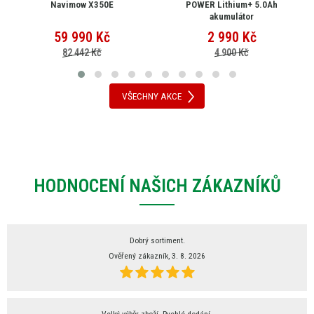
Navimow X350E
POWER Lithium+ 5.0Ah
akumulátor
59 990
Kč
2 990
Kč
82 442 Kč
4 900 Kč
VŠECHNY AKCE
HODNOCENÍ NAŠICH ZÁKAZNÍKŮ
Dobrý sortiment.
Ověřený zákazník, 3. 8. 2026
Velký výběr zboží. Rychlé dodání.