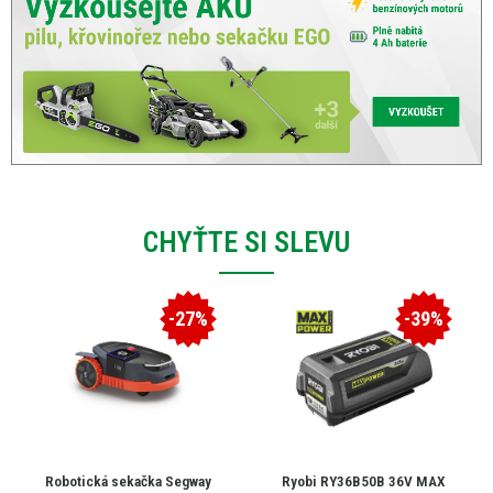
CHYŤTE SI SLEVU
-27%
-39%
Robotická sekačka Segway
Ryobi RY36B50B 36V MAX