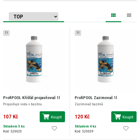
1 l
1 l
ProfiPOOL Křišťál projasňovač 1l
ProfiPOOL Zazimovač 1l
Projasňuje vodu v bazénu
Zazimovač bazénů
107 Kč
120 Kč
Koupit
Koupit
Skladem 5 ks
Skladem 4 ks
Kód: 520025
Kód: 520039