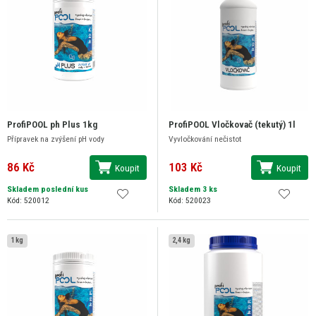
ProfiPOOL ph Plus 1kg
ProfiPOOL Vločkovač (tekutý) 1l
Přípravek na zvýšení pH vody
Vyvločkování nečistot
86 Kč
103 Kč
Koupit
Koupit
Skladem poslední kus
Skladem 3 ks
Kód: 520012
Kód: 520023
1 kg
2,4 kg