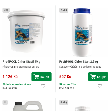
5 kg
2,5 kg
ProfiPOOL Chlor Stabil 5kg
ProfiPOOL Chlor Start 2,5kg
Přípravek pro stabilizaci chloru
Šokové vyčištění na počátku sezóny
1 126 Kč
507 Kč
Koupit
Koupit
Skladem poslední kus
Skladem 2 ks
Kód: 520032
Kód: 520028
5 l
0,5 kg