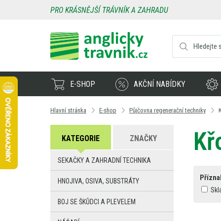
PRO KRÁSNĚJŠÍ TRÁVNÍK A ZAHRADU
E-SHOP
AKČNÍ NABÍDKY
Hlavní stránka
E-shop
Půjčovna regenerační techniky
Kř
KATEGORIE
ZNAČKY
SEKAČKY A ZAHRADNÍ TECHNIKA
Přízna
HNOJIVA, OSIVA, SUBSTRÁTY
Skl
BOJ SE ŠKŮDCI A PLEVELEM