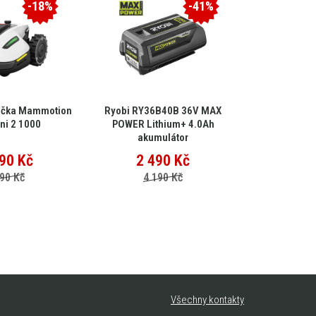
-18%
-41%
ačka Mammotion
Ryobi RY36B40B 36V MAX
EGO Multi-
ni 2 1000
POWER Lithium+ 4.0Ah
MHC
akumulátor
90
Kč
2 490
Kč
15 
90 Kč
4 190 Kč
25
Všechny kontakty