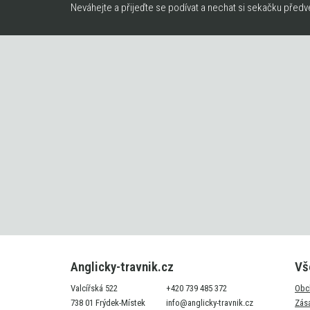
Neváhejte a přijeďte se podívat a nechat si sekačku předv
Anglicky-travnik.cz
Vš
Valcířská 522
+420 739 485 372
Obc
738 01 Frýdek-Místek
info@anglicky-travnik.cz
Zás