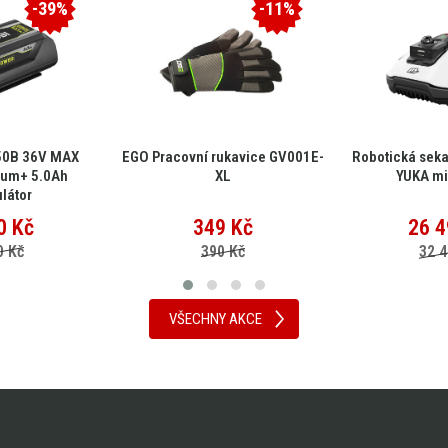
-39%
-11%
50B 36V MAX
EGO Pracovní rukavice GV001E-
Robotická sek
ium+ 5.0Ah
XL
YUKA mi
látor
0
Kč
349
Kč
26 4
0 Kč
390 Kč
32 4
VŠECHNY AKCE