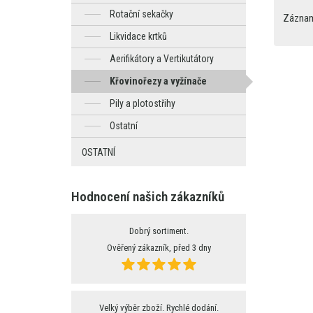
Rotační sekačky
Záznamy
Likvidace krtků
Aerifikátory a Vertikutátory
Křovinořezy a vyžínače
Pily a plotostřihy
Ostatní
OSTATNÍ
Hodnocení našich zákazníků
Dobrý sortiment.
Ověřený zákazník, před 3 dny
Velký výběr zboží. Rychlé dodání.