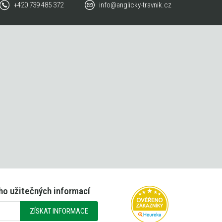
+420 739 485 372
info@anglicky-travnik.cz
ho užitečných informací
ZÍSKAT INFORMACE