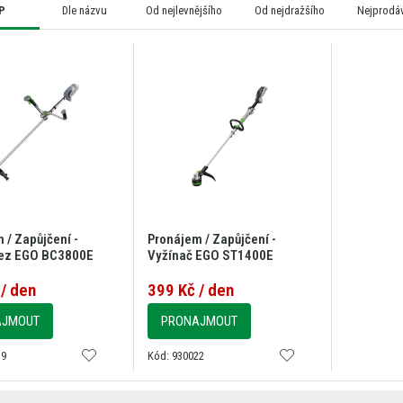
P
Dle názvu
Od nejlevnějšího
Od nejdražšího
Nejprodáv
 / Zapůjčení -
Pronájem / Zapůjčení -
řez EGO BC3800E
Vyžínač EGO ST1400E
/ den
399 Kč / den
AJMOUT
PRONAJMOUT
19
Kód: 930022