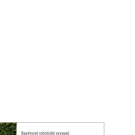
Bazénový robotický vysavač