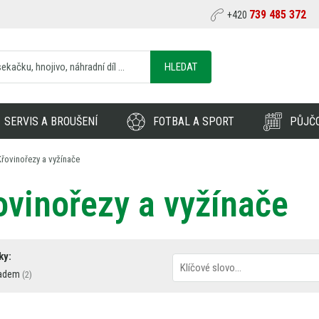
739 485 372
+420
HLEDAT
SERVIS A BROUŠENÍ
FOTBAL A SPORT
PŮJČ
Křovinořezy a vyžínače
ovinořezy a vyžínače
ky:
adem