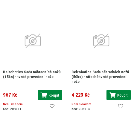
Belrobotics Sada náhradních nožů
Belrobotics Sada náhradních nožů
(15ks) - tvrdé provedení nože
(50ks) - středně tvrdé provedení
nože
967 Kč
4 223 Kč
Koupit
Koupit
Není skladem
Není skladem
Kód: 2RB011
Kód: 2RB014