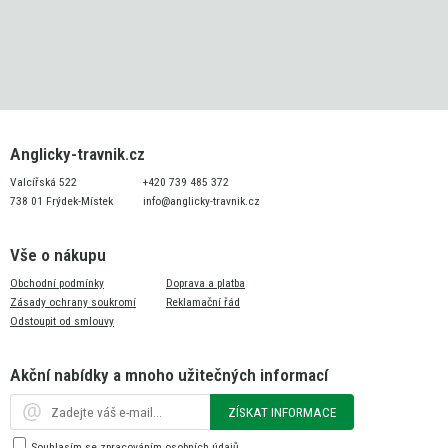
Anglicky-travnik.cz
Valcířská 522
+420 739 485 372
738 01 Frýdek-Místek
info@anglicky-travnik.cz
Vše o nákupu
Obchodní podmínky
Doprava a platba
Zásady ochrany soukromí
Reklamační řád
Odstoupit od smlouvy
Akční nabídky a mnoho užitečných informací
ZÍSKAT INFORMACE
Souhlasím se zpracováním
osobních údajů
.