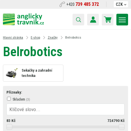
739 485 372
+420
CZK
Hlavní stránka
E-shop
Značky
Belrobotics
Belrobotics
Sekačky a zahradní
technika
Příznaky:
Skladem
83
Kč
724790
Kč