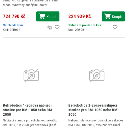
veřejných subjektů a sportovních areálů.
Model vybavený silnějšími motor
724 790 Kč
224 939 Kč
Koupit
Koupit
Na objednávku
Skladem poslední kus
Kód: 2RB004
Kód: 2RB001
Belrobotics 1-zónová nabíjecí
Belrobotics 2-zónová nabíjecí
stanice pro BM-1050 nebo BM-
stanice pro BM-1050 nebo BM-
2050
2050
Nabíjecí stanice pro robotickou sekačku
Nabíjecí stanice pro robotickou sekačku
BM-1050, BM-2050, jednozónová (např.
BM-1050, BM-2050, dvouzónová (např.