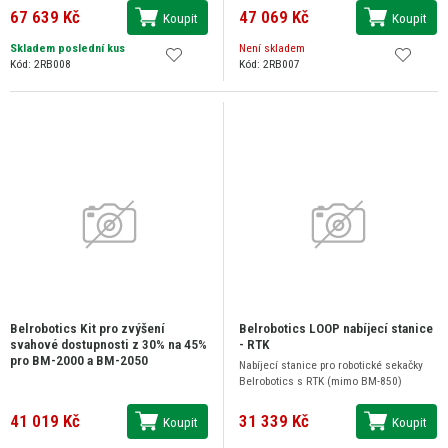
67 639 Kč
47 069 Kč
Koupit
Koupit
Skladem poslední kus
Není skladem
Kód: 2RB008
Kód: 2RB007
Belrobotics Kit pro zvýšení
Belrobotics LOOP nabíjecí stanice
svahové dostupnosti z 30% na 45%
- RTK
pro BM-2000 a BM-2050
Nabíjecí stanice pro robotické sekačky
Belrobotics s RTK (mimo BM-850)
41 019 Kč
31 339 Kč
Koupit
Koupit