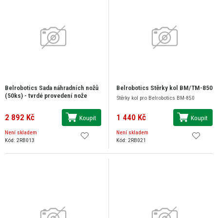
Belrobotics Sada náhradních nožů
Belrobotics Stěrky kol BM/TM-850
(50ks) - tvrdé provedení nože
Stěrky kol pro Belrobotics BM-850
2 892 Kč
1 440 Kč
Koupit
Koupit
Není skladem
Není skladem
Kód: 2RB013
Kód: 2RB021