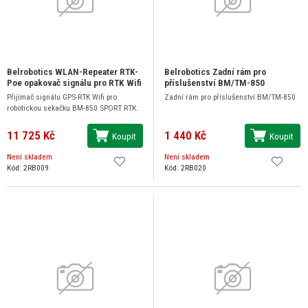
Belrobotics WLAN-Repeater RTK-
Belrobotics Zadní rám pro
Poe opakovač signálu pro RTK Wifi
příslušenství BM/TM-850
Přijímač signálu GPS-RTK Wifi pro
Zadní rám pro příslušenství BM/TM-850
robotickou sekačku BM-850 SPORT RTK.
11 725 Kč
1 440 Kč
Koupit
Koupit
Není skladem
Není skladem
Kód: 2RB009
Kód: 2RB020