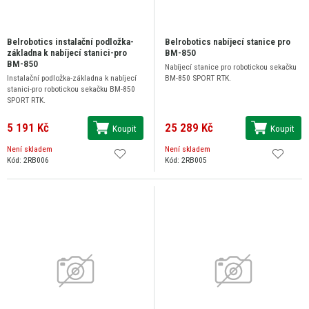
Belrobotics instalační podložka-
Belrobotics nabíjecí stanice pro
základna k nabíjecí stanici-pro
BM-850
BM-850
Nabíjecí stanice pro robotickou sekačku
Instalační podložka-základna k nabíjecí
BM-850 SPORT RTK.
stanici-pro robotickou sekačku BM-850
SPORT RTK.
5 191 Kč
25 289 Kč
Koupit
Koupit
Není skladem
Není skladem
Kód: 2RB006
Kód: 2RB005