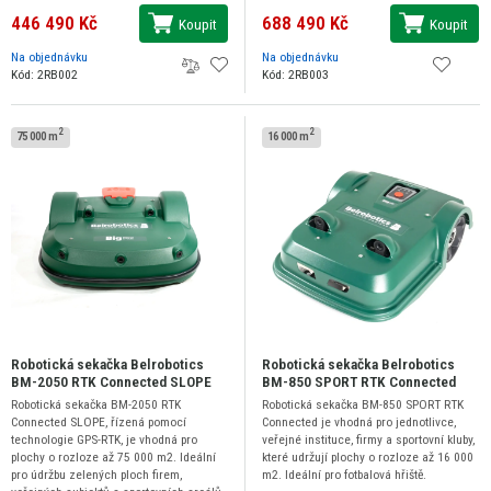
446 490 Kč
688 490 Kč
Koupit
Koupit
Na objednávku
Na objednávku
Kód: 2RB002
Kód: 2RB003
2
2
75 000 m
16 000 m
Robotická sekačka Belrobotics
Robotická sekačka Belrobotics
BM-2050 RTK Connected SLOPE
BM-850 SPORT RTK Connected
Robotická sekačka BM-2050 RTK
Robotická sekačka BM-850 SPORT RTK
Connected SLOPE, řízená pomocí
Connected je vhodná pro jednotlivce,
technologie GPS-RTK, je vhodná pro
veřejné instituce, firmy a sportovní kluby,
plochy o rozloze až 75 000 m2. Ideální
které udržují plochy o rozloze až 16 000
pro údržbu zelených ploch firem,
m2. Ideální pro fotbalová hřiště.