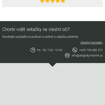
Chcete vidět sekačky na vlastní oči?
Neváhejte a přijeďte se podívat a nechat si sekačku předvést.
Všechny kontakty
Po - Pá: 7:30 - 16:00
+420 739 485 372
info@anglicky-travnik.cz