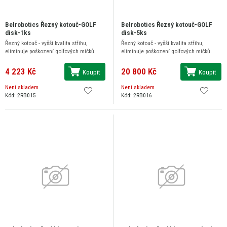
Belrobotics Řezný kotouč-GOLF
Belrobotics Řezný kotouč-GOLF
disk-1ks
disk-5ks
Řezný kotouč - vyšší kvalita střihu,
Řezný kotouč - vyšší kvalita střihu,
eliminuje poškození golfových míčků.
eliminuje poškození golfových míčků.
4 223 Kč
20 800 Kč
Koupit
Koupit
Není skladem
Není skladem
Kód: 2RB015
Kód: 2RB016