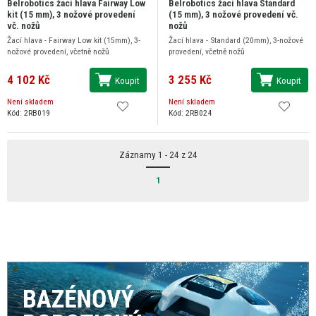
Belrobotics žací hlava Fairway Low
Belrobotics žací hlava Standard
kit (15 mm), 3 nožové provedení
(15 mm), 3 nožové provedení vč.
vč. nožů
nožů
Žací hlava - Fairway Low kit (15mm), 3-
Žací hlava - Standard (20mm), 3-nožové
nožové provedení, včetně nožů
provedení, včetně nožů
4 102 Kč
3 255 Kč
Koupit
Koupit
Není skladem
Není skladem
Kód: 2RB019
Kód: 2RB024
Záznamy 1 - 24 z 24
1