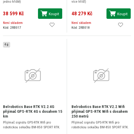
jedno hřiště)
více hřišť)
38 599 Kč
48 279 Kč
Koupit
Koupit
Není skladem
Není skladem
Kód: 2RB017
Kód: 2RB018
4 g
Belrobotics Base RTK V2.2 4G
Belrobotics Base RTK V2.2 Wifi
přijímač GPS-RTK 4G s dosahem 15
přijímač GPS-RTK Wifi s dosahem
km
250 metrů
Přijímač signálu GPS-RTK Wifi pro
Přijímač signálu GPS-RTK Wifi pro
robotickou sekačku BM-850 SPORT RTK.
robotickou sekačku BM-850 SPORT RTK.