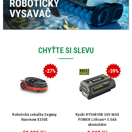
CHYŤTE SI SLEVU
-27%
-39%
Robotická sekačka Segway
Ryobi RY36B50B 36V MAX
Navimow X350E
POWER Lithium+ 5.0Ah
akumulátor