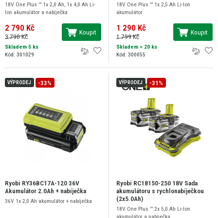
18V One Plus ™ 1x 2,0 Ah, 1x 4,0 Ah Li-
18V One Plus ™ 1x 2,5 Ah Li-Ion
Ion akumulátor a nabíječka
akumulátor
2 790 Kč
1 290 Kč
Koupit
Koupit
3 790 Kč
1 799 Kč
Skladem 5 ks
Skladem
> 20 ks
Kód: 301029
Kód: 300055
-33%
-31%
VÝPRODEJ
VÝPRODEJ
Ryobi RY36BC17A-120 36V
Ryobi RC18150-250 18V Sada
Akumulátor 2.0Ah + nabíječka
akumulátoru s rychlonabíječkou
(2x5.0Ah)
36V 1x 2,0 Ah akumulátor + nabíječka
18V One Plus ™ 2x 5,0 Ah Li-Ion
akumulátor a nabíječka