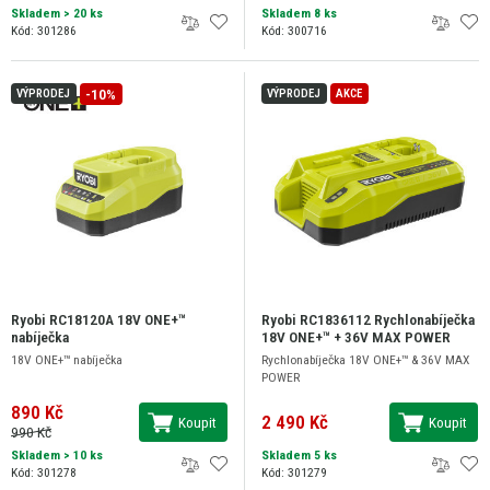
Skladem
> 20 ks
Skladem 8 ks
Kód: 301286
Kód: 300716
-10%
VÝPRODEJ
VÝPRODEJ
AKCE
Ryobi RC18120A 18V ONE+™
Ryobi RC1836112 Rychlonabíječka
nabíječka
18V ONE+™ + 36V MAX POWER
18V ONE+™ nabíječka
Rychlonabíječka 18V ONE+™ & 36V MAX
POWER
890 Kč
2 490 Kč
Koupit
Koupit
990 Kč
Skladem
> 10 ks
Skladem 5 ks
Kód: 301278
Kód: 301279