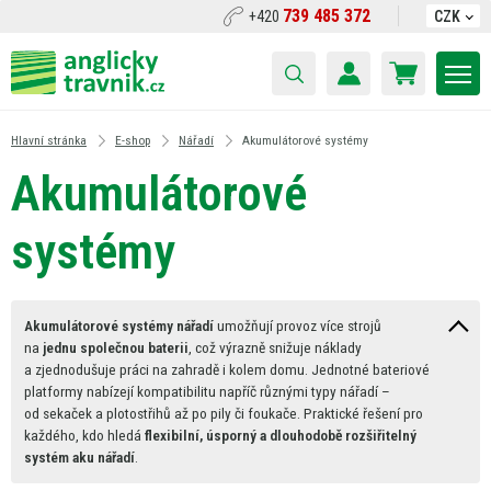
739 485 372
+420
CZK
Hlavní stránka
E-shop
Nářadí
Akumulátorové systémy
Akumulátorové
systémy
Akumulátorové systémy nářadí
umožňují provoz více strojů
na
jednu společnou baterii
, což výrazně snižuje náklady
a
zjednodušuje práci
na
zahradě
i
kolem domu. Jednotné bateriové
platformy nabízejí kompatibilitu napříč různými typy nářadí –
od
sekaček
a
plotostřihů
až
po pily
či
foukače. Praktické řešení pro
každého, kdo hledá
flexibilní, úsporný
a
dlouhodobě rozšiřitelný
systém aku nářadí
.