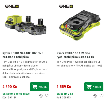
Ryobi RC18120-240X 18V ONE+
Ryobi RC18-150 18V One+
2x4.0Ah a nabíječka
rychlonabíječka 5.0Ah za 1h
18V One Plus ™ 2 x akumulátor 4,0 Ah a
18V One Plus ™ rychlonabíječka pro Li-
nabíječka Lihtium+ technologie
Ion akumulátory (5,0 Ah nabije za 1hod)
akumulátoru poskytuje větší výkon, delší
dobu chodu a lepší odolnost do všech
ONE+ nástrojů a aplikací.
4 590 Kč
1 559 Kč
Koupit
Koupit
Skladem poslední kus
Skladem 2 ks
Kód: 301189
Kód: 300073