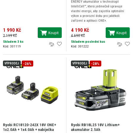
ENERGY akumulátor s technologií
IntelliCell™, která jedinečně spravuje
vlastní energii, aby zajistila optimální
výkon a provozní dobu pro jakékoli
zařízení a aplikaci ONE+.
1 990 Kč
4 190 Kč
Koupit
Koupit
2 199 Kč
4 690 Kč
Skladem 3 ks
Skladem poslední kus
Kód: 301119
Kód: 301222
-26%
-28%
VÝPRODEJ
VÝPRODEJ
Ryobi RC18120-242X 18V ONE+
Ryobi RB18L25 18V Lithium+
1x2.0Ah + 1x4.0Ah + nabíječka
akumulátor 2.5Ah