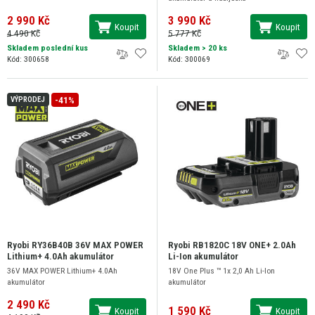
2 990 Kč
3 990 Kč
Koupit
Koupit
4 490 Kč
5 777 Kč
Skladem poslední kus
Skladem
> 20 ks
Kód: 300658
Kód: 300069
-41%
VÝPRODEJ
Ryobi RY36B40B 36V MAX POWER
Ryobi RB1820C 18V ONE+ 2.0Ah
Lithium+ 4.0Ah akumulátor
Li-Ion akumulátor
36V MAX POWER Lithium+ 4.0Ah
18V One Plus ™ 1x 2,0 Ah Li-Ion
akumulátor
akumulátor
2 490 Kč
1 590 Kč
Koupit
Koupit