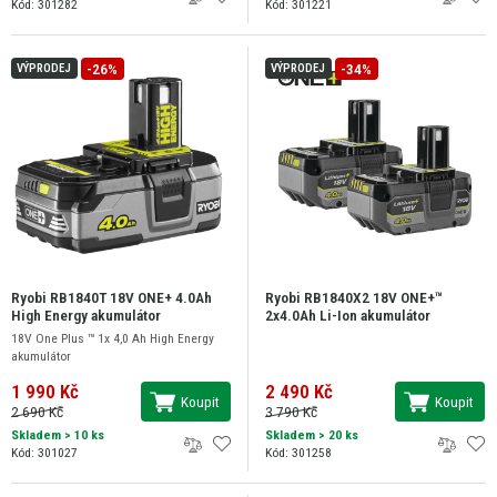
Kód: 301282
Kód: 301221
-26%
-34%
VÝPRODEJ
VÝPRODEJ
Ryobi RB1840T 18V ONE+ 4.0Ah
Ryobi RB1840X2 18V ONE+™
High Energy akumulátor
2x4.0Ah Li-Ion akumulátor
18V One Plus ™ 1x 4,0 Ah High Energy
akumulátor
1 990 Kč
2 490 Kč
Koupit
Koupit
2 690 Kč
3 790 Kč
Skladem
> 10 ks
Skladem
> 20 ks
Kód: 301027
Kód: 301258