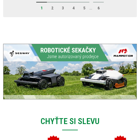
1
2
3
4
5
...
6
CHYŤTE SI SLEVU