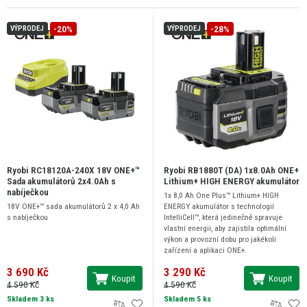
-20%
-28%
VÝPRODEJ
VÝPRODEJ
Ryobi RC18120A-240X 18V ONE+™
Ryobi RB1880T (DA) 1x8.0Ah ONE+
Sada akumulátorů 2x4.0Ah s
Lithium+ HIGH ENERGY akumulátor
nabíječkou
1x 8,0 Ah One Plus™ Lithium+ HIGH
18V ONE+™ sada akumulátorů 2 x 4,0 Ah
ENERGY akumulátor s technologií
s nabíječkou
IntelliCell™, která jedinečně spravuje
vlastní energii, aby zajistila optimální
výkon a provozní dobu pro jakékoli
zařízení a aplikaci ONE+.
3 690 Kč
3 290 Kč
Koupit
Koupit
4 590 Kč
4 590 Kč
Skladem 3 ks
Skladem 5 ks