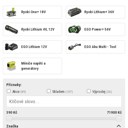
Ryobi One+ 18V
Ryobi Lithium+ 36V
Ryobi Lithium 4V, 12V
EGO Power+ 56V
EGO Lithium 12V
EGO Aku Multi - Tool
Měniče napětí a
generátory
Příznaky:
Akce
Skladem
Výprodej
390
Kč
71900
Kč
Značka