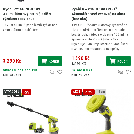
Ryobi RY18PCB-0 18V
Ryobi RWV18-0 18V ONE+™
Akumulátorový patio čistič s
Akumulátorový vysavač na okna
rýžákem (bez aku)
(bez aku)
18V One Plus ™ patio čistič, rýžák, bez
18V ONE+ ™ Akumulátorový vysavač na
akumulátoru a nabíječky
okna, poskytuje čištění oken a zrcadel
bez šmouh, nádoba o objemu 100 ml na
špinavou vodu, čisticí šířka 275 mm
urychluje úklid, kryt baterie s klasifikací
IPX4 bez akumulátoru a nabíječky
1 390 Kč
3 290 Kč
Koupit
Koupit
1 690 Kč
Skladem poslední kus
Skladem 8 ks
Kód: 300644
Kód: 301268
-5%
-17%
VÝPRODEJ
AKCE
15 cm