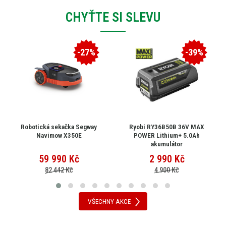
CHYŤTE SI SLEVU
-27%
-39%
Robotická sekačka Segway
Ryobi RY36B50B 36V MAX
Navimow X350E
POWER Lithium+ 5.0Ah
akumulátor
59 990
Kč
2 990
Kč
82 442 Kč
4 900 Kč
VŠECHNY AKCE