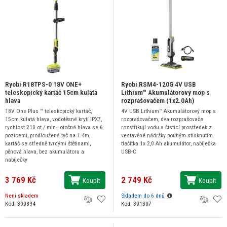
Ryobi R18TPS-0 18V ONE+
Ryobi RSM4-120G 4V USB
teleskopický kartáč 15cm kulatá
Lithium™ Akumulátorový mop s
hlava
rozprašovačem (1x2.0Ah)
18V One Plus ™ teleskopický kartáč,
4V USB Lithium™ Akumulátorový mop s
15cm kulatá hlava, vodotěsné krytí IPX7,
rozprašovačem, dva rozprašovače
rychlost 210 ot / min., otočná hlava se 6
rozstřikují vodu a čisticí prostředek z
pozicemi, prodloužená tyč na 1.4m,
vestavěné nádržky pouhým stisknutím
kartáč se středně tvrdými štětinami,
tlačítka 1x 2,0 Ah akumulátor, nabíječka
pěnová hlava, bez akumulátoru a
USB-C
nabíječky
3 769 Kč
2 749 Kč
Koupit
Koupit
Není skladem
Skladem do 6 dnů
Kód: 300894
Kód: 301307