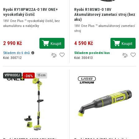
Ryobi RY18PW22A-0 18V ONE+
Ryobi R18SW3-0 18V
vysokotlaký čistič
Akumulátorový zametací stroj (bez
aku)
18V One Plus ™ vysokotlaký čistič, bez
akumulátoru a nabíječky
18V One Plus ™ akumulátorový zametací
stroj
2 990 Kč
4 590 Kč
Koupit
Koupit
Skladem do 6 dnů
Skladem poslední kus
Kód: 300712
Kód: 300413
-36%
VÝPRODEJ
15 cm