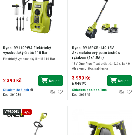
Ryobi RY110PWA Elektrický
Ryobi RY18PCB-140 18V
vysokotlaký čistič 110 Bar
Akumulátorový patio čistič s
rýžákem (1x4.0Ah)
Elektrický vysokotlaký čistič 110 Bar
18V One Plus ™ patio čistič, rýžák, 1x 4,0
Ah akumulátor, nabíječka
3 990 Kč
2 390 Kč
Koupit
Koupit
6 048 Kč
Skladem do 6 dnů
Skladem poslední kus
Kód: 301030
Kód: 300645
-6%
VÝPRODEJ