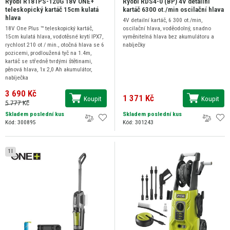
Ryobi R18TPS-120G 18V ONE+
Ryobi RDS4-0 (BP) 4V detailní
teleskopický kartáč 15cm kulatá
kartáč 6300 ot./min oscilační hlava
hlava
4V detailní kartáč, 6 300 ot./min,
18V One Plus ™ teleskopický kartáč,
oscilační hlava, voděodolný, snadno
15cm kulatá hlava, vodotěsné krytí IPX7,
vyměnitelná hlava bez akumulátoru a
rychlost 210 ot / min., otočná hlava se 6
nabíječky
pozicemi, prodloužená tyč na 1.4m,
kartáč se středně tvrdými štětinami,
pěnová hlava, 1x 2,0 Ah akumulátor,
nabíječka
3 690 Kč
1 371 Kč
Koupit
Koupit
5 777 Kč
Skladem poslední kus
Skladem poslední kus
Kód: 300895
Kód: 301243
1 l