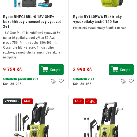
Ryobi RHFC18BL-0 18V ONE+
Ryobi RY140PWA Elektrický
bezuhlíkový víceúčelový vysavač
vysokotlaký čistič 140 Bar
3v1
Elektrický vysokotlaký čistič 140 Bar
18V One Plus™ bezuhlíkový vysavač 3v1
na tvrdé podlahy, sací výkon 50 AW,
proud 750 l/min, nádoba 650/400 ml.
Obsahuje filtr, váleček, 1 l čisticího
roztoku, samočisticí stanici. Bez aku a
nabíječky.
9 759 Kč
3 990 Kč
Koupit
Koupit
Skladem poslední kus
Skladem 2 ks
Kód: 301208
Kód: 301033
-14%
VÝPRODEJ
AKCE
AKCE