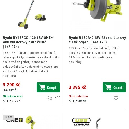
Ryobi RY18PCC-120 18V ONE+™
Ryobi R18DA-0 18V Akumulátorový
Akumulátorový patio čistič
čistič odpadu (bez aku)
(1x2.0Ah)
18V One Plus ™ čistič odpadů, délka
18V ONE+™ akumulátorový patio čistič,
spirály 7.6m, max. rychlost posuvu
teleskopická tyč umožňuje nastavit výšku
11.5cm/sec, bez akumulátoru a
podle vašich potřeb, jednoduché
nabíječky
skladování díky vestavěnému otvoru pro
zavěšení 1 x 2,0 Ah akumulátor +
nabíječka
3 290 Kč
3 395 Kč
Koupit
Koupit
3 490 Kč
Skladem 4 ks
Není skladem
Kód: 301277
Kód: 300685
15 cm