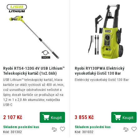
Ryobi RTS4-120G 4V USB Lithium™
Ryobi RY130PWA Elektrický
Teleskopický kartáč (1x2.0Ah)
vysokotlaký čistič 130 Bar
USB Lithium™ teleskopický kartáč, hlava
Elektrický vysokotlaký čistič 130 Bar
kartáče se otáčí rychlostí až 400 ot./min,
což usnadňuje odstraňování nečistot a
špíny, dosah kartáče se prodlužuje až na
1,2 m 1 x 2,0 Ah akumulátor, nabíječka
USB-C
2 107 Kč
3 855 Kč
Koupit
Koupit
Skladem poslední kus
Skladem poslední kus
Kód: 301302
Kód: 301032