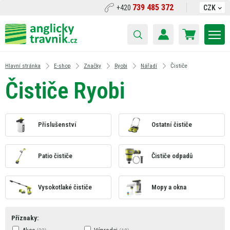
739 485 372
+420
CZK
Hlavní stránka
E-shop
Značky
Ryobi
Nářadí
Čističe
Čističe Ryobi
Příslušenství
Ostatní čističe
Patio čističe
Čističe odpadů
Vysokotlaké čističe
Mopy a okna
Příznaky: