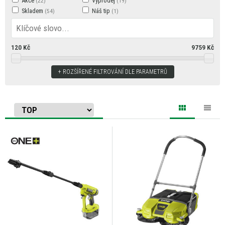
Akce
Výprodej
Skladem
Náš tip
120
Kč
9759
Kč
ROZŠÍŘENÉ FILTROVÁNÍ DLE PARAMETRŮ