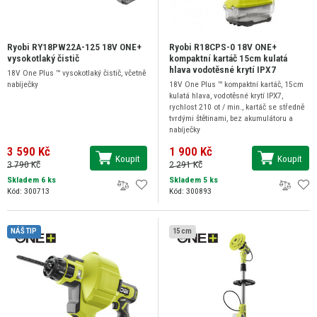
Ryobi RY18PW22A-125 18V ONE+
Ryobi R18CPS-0 18V ONE+
vysokotlaký čistič
kompaktní kartáč 15cm kulatá
hlava vodotěsné krytí IPX7
18V One Plus ™ vysokotlaký čistič, včetně
nabíječky
18V One Plus ™ kompaktní kartáč, 15cm
kulatá hlava, vodotěsné krytí IPX7,
rychlost 210 ot / min., kartáč se středně
tvrdými štětinami, bez akumulátoru a
nabíječky
3 590 Kč
1 900 Kč
Koupit
Koupit
3 790 Kč
2 291 Kč
Skladem 6 ks
Skladem 5 ks
Kód: 300713
Kód: 300893
NÁŠ TIP
15 cm