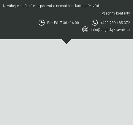
Neváhejte a přijeďte se podívat a nechat si sekačku předvést.
Všechny kontakty
Po - Pá: 7:30 - 16:00
+420 739 485 372
info@anglicky-travnik.cz