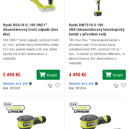
Ryobi RDA18-0, 18V ONE+™
Ryobi RWTS18-0 18V
Akumulátorový čistič odpadů (bez
ONE+Akumulátorový teleskopický
aku)
kartáč s přívodem vody
18V ONE+™ čistič odpadů, rychlost 0-600
18V One Plus ™ teleskopický kartáč s
ot / min., průměr hlavy hadovitého vrtáku
přívodem vody, 15cm kulatá hlava,
12,7 mm, průměr kabelu 6,35 mm, délka
vodotěsné krytí IPX7, rychlost 210 ot /
spirály 6,8 m bez akumulátoru a
min., 1x kartáč se středními štětinami, 1x
nabíječky
pěnová hlavice, bez akumulátoru a
nabíječky
3 490 Kč
4 490 Kč
Koupit
Koupit
Skladem do 6 dnů
Skladem do 6 dnů
Kód: 301269
Kód: 301016
5 cm
5 cm