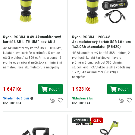
Ryobi RSCR4-0 4V Akumulátorový
Ryobi RSCR4-120G 4V
kartáč USB LITHIUM™ bez AKU
Akumulátorový kartáč USB Lithium
1x2.0Ah akumulátor (RB420)
4V Akumulátorový kartáč USB LITHIUM™,
kulatá hlava kartáče o průměru 5 cm se
4V Akumulátorový kartáč USB Lithium, 2
otáčí rychlostí až 300 ot./min. a pomáhá
rychlosti, kulatá kartáčová hlava o
rychle odstraňovat nečistoty s minimální
průměru 5 cm, rychlost 300 ot/min.,
námahou. bez akumulátoru a nabíječky
stupeň krytí IPX7, takže je plně vodotěsný
1 x 2,0 Ah akumulátor (RB420) +
nabíječka
1 647 Kč
1 923 Kč
Koupit
Koupit
Skladem do 6 dnů
Skladem 2 ks
Kód: 301134
Kód: 301144
-34%
VÝPRODEJ