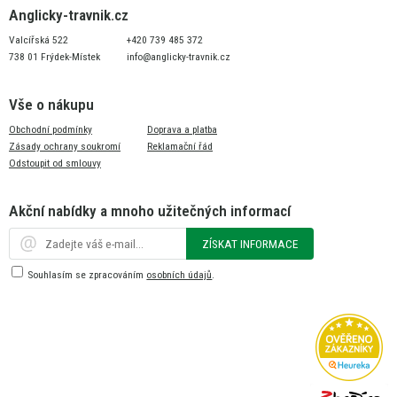
Anglicky-travnik.cz
Valcířská 522
+420 739 485 372
738 01 Frýdek-Místek
info@anglicky-travnik.cz
Vše o nákupu
Obchodní podmínky
Doprava a platba
Zásady ochrany soukromí
Reklamační řád
Odstoupit od smlouvy
Akční nabídky a mnoho užitečných informací
ZÍSKAT INFORMACE
Souhlasím se zpracováním
osobních údajů
.