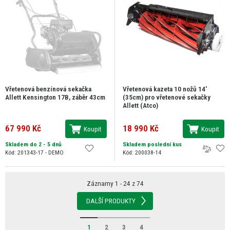
Vřetenová benzínová sekačka
Vřetenová kazeta 10 nožů 14'
Allett Kensington 17B, záběr 43cm
(35cm) pro vřetenové sekačky
Allett (Atco)
67 990 Kč
18 990 Kč
Koupit
Koupit
Skladem do 2 - 5 dnů
Skladem poslední kus
Kód: 201343-17 - DEMO
Kód: 200038-14
Záznamy 1 - 24 z 74
DALŠÍ PRODUKTY
1
2
3
4