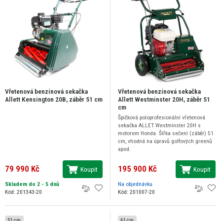
Vřetenová benzínová sekačka
Vřetenová benzínová sekačka
Allett Kensington 20B, záběr 51 cm
Allett Westminster 20H, záběr 51
cm
Špičková poloprofesionální vřetenová
sekačka ALLET Westminster 20H s
motorem Honda. Šířka sečení (záběr) 51
cm, vhodná na úpravů golfových greenů
apod.
79 990 Kč
195 900 Kč
Koupit
Koupit
Skladem do 2 - 5 dnů
Na objednávku
Kód: 201343-20
Kód: 201007-20
51 cm
61 cm