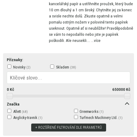
kancelářský papír
a
ustřihněte proužek, který bude
10
cm dlouhý
a
1
cm
široký. Chytněte jej
za
konec
a
svisle nechte dolů. Zkuste opatrně
a
velmi
pomalu ostrým nožem
v
polovině tento papírek
useknout. Opatrně
ať
si neublížíte! Pravděpodobně
se
vám
to
nepodařilo nebo jste
je
papírek
poškodili. Ale neusekli....
...více
Příznaky:
Novinky
Skladem
0
Kč
650000
Kč
Značka
Allett
Greenworks
Anglicky-travnik
Turfmech Machinery Ltd.
ROZŠÍŘENÉ FILTROVÁNÍ DLE PARAMETRŮ