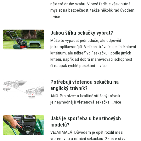
některé druhy svahu.
V
prvé řadě
je
však nutné
myslet
na
bezpečnost, takže několik rad úvodem.
...více
Jakou šířku sekačky vybrat?
Může
to
vypadat jednoduše, ale odpověď
je
komplikovanější. Velikost trávníku
je
jistě hlavní
kritérium, ale někteří volí sekačku
i
podle jiných
kritérií, například dobrá manévrovací schopnost
či
naopak rychlé posekání.
...více
Potřebuji vřetenou sekačku na
anglický trávník?
ANO. Pro nízce
a
kvalitně střižený trávník
je
nejvhodnější vřetenová sekačka.
...více
Jaká je spotřeba u benzínových
modelů?
VELMI MALÁ. Důvodem
je
opět rozdíl mezi
vřetenovou
a
rotační sekačkou. Zkuste
si
vzít