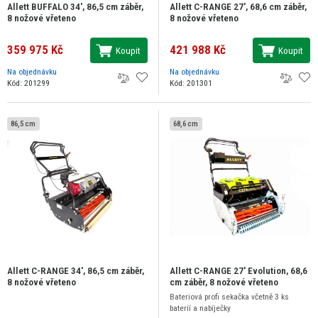
Allett BUFFALO 34', 86,5 cm záběr,
Allett C-RANGE 27', 68,6 cm záběr,
8 nožové vřeteno
8 nožové vřeteno
359 975 Kč
421 988 Kč
Koupit
Koupit
Na objednávku
Na objednávku
Kód: 201299
Kód: 201301
86,5 cm
68,6 cm
Allett C-RANGE 34', 86,5 cm záběr,
Allett C-RANGE 27' Evolution, 68,6
8 nožové vřeteno
cm záběr, 8 nožové vřeteno
Bateriová profi sekačka včetně 3 ks
bateríí a nabíječky