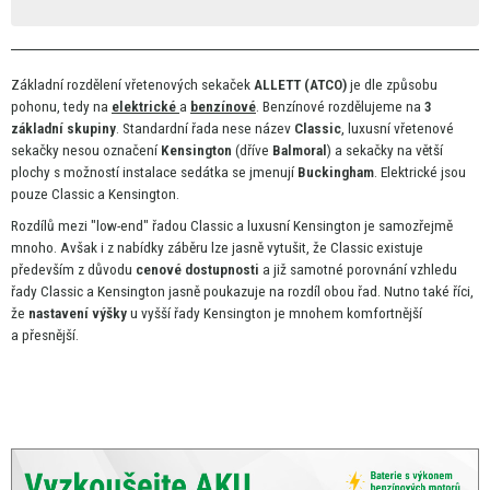
Základní rozdělení vřetenových sekaček
ALLETT (ATCO)
je dle způsobu
pohonu, tedy
na
elektrické
a
benzínové
. Benzínové rozdělujeme
na
3
základní skupiny
. Standardní řada nese název
Classic
, luxusní vřetenové
sekačky nesou označení
Kensington
(dříve
Balmoral
)
a
sekačky
na
větší
plochy
s
možností instalace sedátka
se
jmenují
Buckingham
. Elektrické jsou
pouze Classic
a
Kensington.
Rozdílů mezi "low-end" řadou Classic
a
luxusní Kensington
je
samozřejmě
mnoho. Avšak
i
z nabídky záběru lze jasně vytušit,
že
Classic existuje
především
z
důvodu
cenové dostupnosti
a
již samotné porovnání vzhledu
řady Classic
a
Kensington jasně poukazuje
na
rozdíl obou řad. Nutno také říci,
že
nastavení výšky
u
vyšší řady Kensington
je
mnohem komfortnější
a
přesnější.