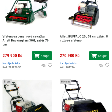
Vřetenová benzínová sekačka
Allett BUFFALO 20', 51 cm záběr, 8
Allett Buckingham 30H, záběr 76
nožové vřeteno
cm
279 900 Kč
270 980 Kč
Koupit
Koupit
Na objednávku
Na objednávku
Kód: 200027-30
Kód: 201296
61 cm
68,6 cm