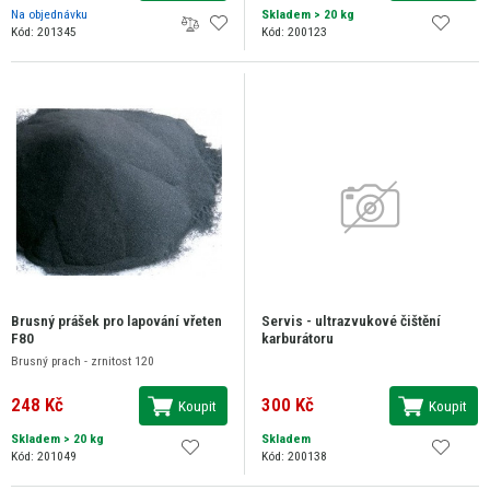
Na objednávku
Skladem
> 20 kg
Kód: 201345
Kód: 200123
Brusný prášek pro lapování vřeten
Servis - ultrazvukové čištění
F80
karburátoru
Brusný prach - zrnitost 120
248 Kč
300 Kč
Koupit
Koupit
Skladem
> 20 kg
Skladem
Kód: 201049
Kód: 200138