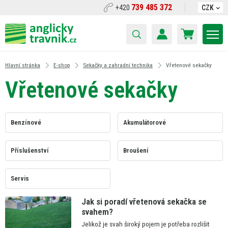
739 485 372
+420
CZK
Hlavní stránka
E-shop
Sekačky a zahradní technika
Vřetenové sekačky
Vřetenové sekačky
Benzínové
Akumulátorové
Příslušenství
Broušení
Servis
Jak si poradí vřetenová sekačka se
svahem?
Jelikož
je
svah široký pojem
je
potřeba rozlišit