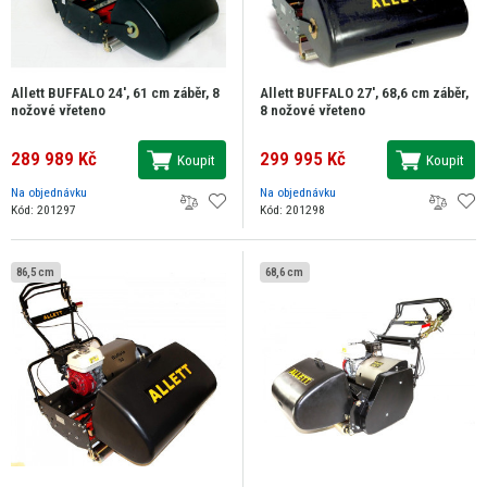
Allett BUFFALO 24', 61 cm záběr, 8
Allett BUFFALO 27', 68,6 cm záběr,
nožové vřeteno
8 nožové vřeteno
289 989 Kč
299 995 Kč
Koupit
Koupit
Na objednávku
Na objednávku
Kód: 201297
Kód: 201298
86,5 cm
68,6 cm