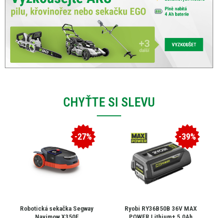
CHYŤTE SI SLEVU
-27%
-39%
Robotická sekačka Segway
Ryobi RY36B50B 36V MAX
Navimow X350E
POWER Lithium+ 5.0Ah