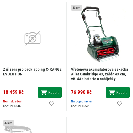
43 cm
Zařízení pro backlapping C-RANGE
Vřetenová akumulátorová sekačka
EVOLUTION
Allet Cambridge 43, záběr 43 cm,
vč. 4Ah baterie a nabíječky
18 459 Kč
76 990 Kč
Koupit
Koupit
Není skladem
Na objednávku
Kód: 201346
Kód: 201552
43 cm