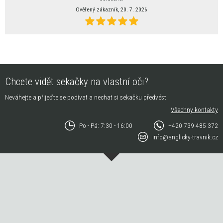
Ověřený zákazník, 20. 7. 2026
Chcete vidět sekačky na vlastní oči?
Neváhejte a přijeďte se podívat a nechat si sekačku předvést.
Všechny kontakty
Po - Pá: 7:30 - 16:00
+420 739 485 372
info@anglicky-travnik.cz