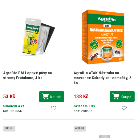
AgroBio PM Lepové pásy na
AgroBio ATAK Nástraha na
stromy Frutaband, 4 ks
mravence Kakodylat - domečky, 2
ks
53 Kč
138 Kč
Koupit
Koupit
Skladem 4 ks
Skladem 3 ks
Kód: 2B0556
Kód: 2B0598
500 ml
400 ml