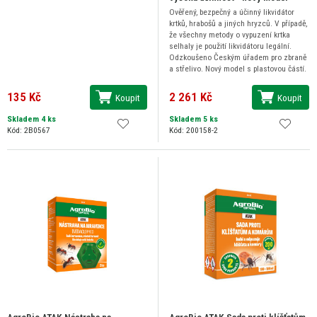
Ověřený, bezpečný a účinný likvidátor
krtků, hrabošů a jiných hryzců. V případě,
že všechny metody o vypuzení krtka
selhaly je použití likvidátoru legální.
Odzkoušeno Českým úřadem pro zbraně
a střelivo. Nový model s plastovou částí.
135 Kč
2 261 Kč
Koupit
Koupit
Skladem 4 ks
Skladem 5 ks
Kód: 2B0567
Kód: 200158-2
AgroBio ATAK Nástraha na
AgroBio ATAK Sada proti klíšťatům