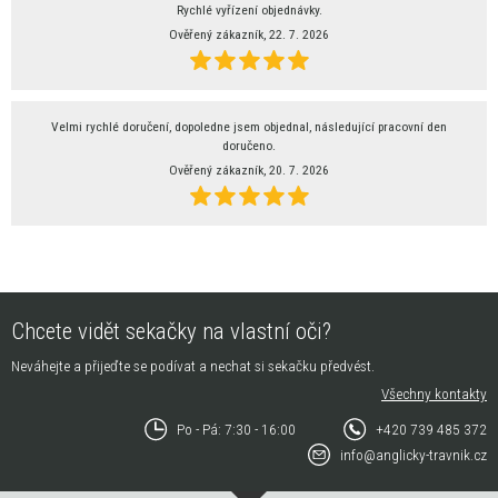
Rychlé vyřízení objednávky.
Ověřený zákazník, 22. 7. 2026
Velmi rychlé doručení, dopoledne jsem objednal, následující pracovní den
doručeno.
Ověřený zákazník, 20. 7. 2026
Chcete vidět sekačky na vlastní oči?
Neváhejte a přijeďte se podívat a nechat si sekačku předvést.
Všechny kontakty
Po - Pá: 7:30 - 16:00
+420 739 485 372
info@anglicky-travnik.cz