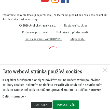
Přeškrtnuté ceny představují nejnižší cenu, za kterou byl produkt nabízen v posledních 30
dnech před poskytnutím slevy.
© 2026 Anglicky-travnik s.r.o.
Nastavení cookies
Podmínky používání
Prohlášení o přístupnosti
Fičí na systému wmSHOP B2B
Mapa webu
Tato webová stránka používá cookies
K zajištění funkčnosti a analýze návštěvnosti na našem webu používáme
soubory cookies. Kliknutím na tlačítko
Povolit vše
souhlasíte s využívaním
cookies. Nastavení cookies můžete upravit kliknutím na tlačítko
Nastavení
.
Další informace »
POVOLIT VŠE
NASTAVENÍ