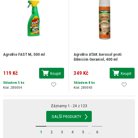
AgroBio FAST M, 500 ml
AgroBio ATAK Aerosol proti
štěnicím Geraniol, 400 ml
119 Kč
349 Kč
Koupit
Koupit
Skladem 5 ks
Skladem 8 ks
Kód: 2B0004
Kód: 2B0043
Záznamy 1 - 24 z 123
DALŠÍ PRODUKTY
1
2
3
4
5
...
6