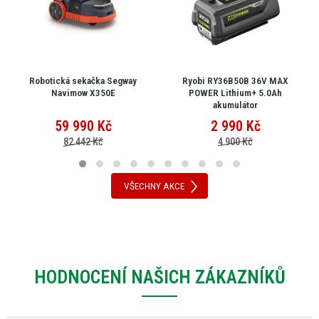
Robotická sekačka Segway
Ryobi RY36B50B 36V MAX
Navimow X350E
POWER Lithium+ 5.0Ah
akumulátor
59 990
Kč
2 990
Kč
82 442 Kč
4 900 Kč
VŠECHNY AKCE
HODNOCENÍ NAŠICH ZÁKAZNÍKŮ