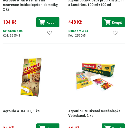
mravence Imidacloprid - domečky,
a komárům, 100 ml+100 ml
2 ks
104 Kč
448 Kč
Koupit
Koupit
Skladem 4 ks
Skladem 3 ks
Kód: 2B0541
Kód: 2B0065
AgroBio ATRASET, 1 ks
AgroBio PM Okenní mucholapka
Vetroband, 2 ks