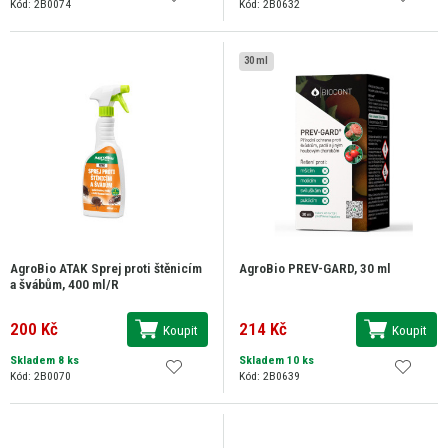
Kód: 2B0074
Kód: 2B0632
30 ml
AgroBio ATAK Sprej proti štěnicím
AgroBio PREV-GARD, 30 ml
a švábům, 400 ml/R
200 Kč
214 Kč
Koupit
Koupit
Skladem 8 ks
Skladem 10 ks
Kód: 2B0070
Kód: 2B0639