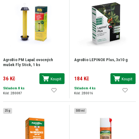
AgroBio PM Lapač ovocných
AgroBio LEPINOX Plus, 3x10 g
mušek Fly Stick, 1 ks
36 Kč
184 Kč
Koupit
Koupit
Skladem 8 ks
Skladem 4 ks
Kód: 2B0087
Kód: 2B0016
25 g
500 ml