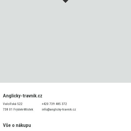
Anglicky-travnik.cz
Valcířská 522
+420 739 485 372
738 01 Frýdek-Místek
info@anglicky-travnik.cz
Vše o nákupu