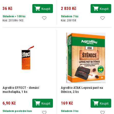
36 Kč
2 830 Kč
Koupit
Koupit
Skladem
> 100 ks
Skladem 7 ks
Kód: 201086-1KS
Kód: 200158
AgroBio EFFECT - domácí
AgroBio ATAK Lepová past na
mucholapka, 1 ks
štěnice, 2 ks
6,90 Kč
169 Kč
Koupit
Koupit
Skladem poslední kus
Skladem 3 ks