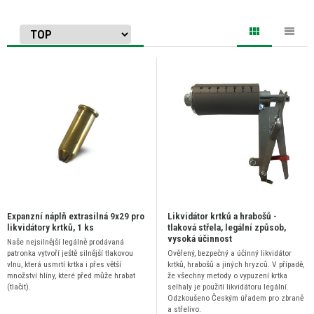
Expanzní náplň extrasilná 9x29 pro
Likvidátor krtků a hrabošů -
likvidátory krtků, 1 ks
tlaková střela, legální způsob,
vysoká účinnost
Naše nejsilnější legálně prodávaná
patronka vytvoří ještě silnější tlakovou
Ověřený, bezpečný a účinný likvidátor
vlnu, která usmrtí krtka i přes větší
krtků, hrabošů a jiných hryzců. V případě,
množství hlíny, které před může hrabat
že všechny metody o vypuzení krtka
(tlačit).
selhaly je použití likvidátoru legální.
Odzkoušeno Českým úřadem pro zbraně
a střelivo.