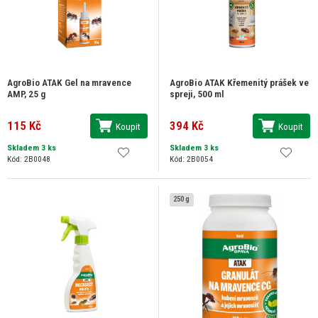
AgroBio ATAK Gel na mravence
AgroBio ATAK Křemenitý prášek ve
AMP, 25 g
spreji, 500 ml
115 Kč
394 Kč
Koupit
Koupit
Skladem 3 ks
Skladem 3 ks
Kód: 2B0048
Kód: 2B0054
250 g