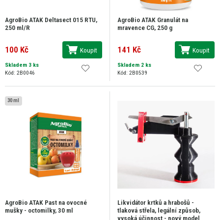
AgroBio ATAK Deltasect 015 RTU,
AgroBio ATAK Granulát na
250 ml/R
mravence CG, 250 g
100 Kč
141 Kč
Koupit
Koupit
Skladem 3 ks
Skladem 2 ks
Kód: 2B0046
Kód: 2B0539
30 ml
AgroBio ATAK Past na ovocné
Likvidátor krtků a hrabošů -
mušky - octomilky, 30 ml
tlaková střela, legální způsob,
vysoká účinnost - nový model