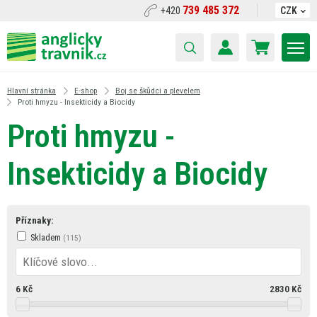
739 485 372
+420
CZK
Hlavní stránka
E-shop
Boj se škůdci a plevelem
Proti hmyzu - Insekticidy a Biocidy
Proti hmyzu -
Insekticidy a Biocidy
Příznaky:
Skladem
6
Kč
2830
Kč