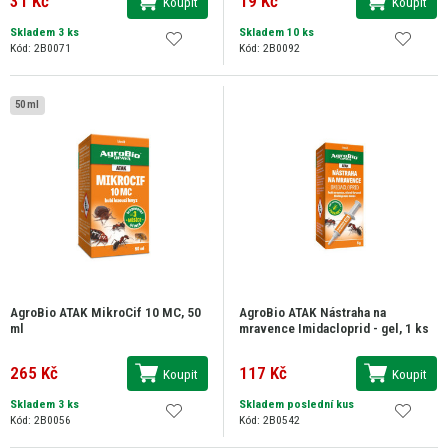
31 Kč
19 Kč
Koupit
Koupit
Skladem 3 ks
Skladem 10 ks
Kód: 2B0071
Kód: 2B0092
50 ml
AgroBio ATAK MikroCif 10 MC, 50
AgroBio ATAK Nástraha na
ml
mravence Imidacloprid - gel, 1 ks
265 Kč
117 Kč
Koupit
Koupit
Skladem 3 ks
Skladem poslední kus
Kód: 2B0056
Kód: 2B0542