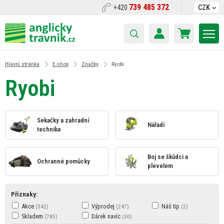
739 485 372
+420
CZK
Hlavní stránka
E-shop
Značky
Ryobi
Ryobi
Sekačky a zahradní
Nářadí
technika
Boj se škůdci a
Ochranné pomůcky
plevelem
Příznaky:
Akce
Výprodej
Náš tip
Skladem
Dárek navíc