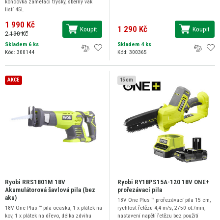
koncovka zametací trysky, sběrný vak
listí 45L
1 990 Kč
1 290 Kč
Koupit
Koupit
2 190 Kč
Skladem 6 ks
Skladem 4 ks
Kód: 300144
Kód: 300365
AKCE
15 cm
Ryobi RRS1801M 18V
Ryobi RY18PS15A-120 18V ONE+
Akumulátorová šavlová pila (bez
prořezávací pila
aku)
18V One Plus ™ prořezávací pila 15 cm,
18V One Plus ™ pila ocaska, 1 x plátek na
rychlost řetězu 4,4 m/s, 2750 ot./min,
kov, 1 x plátek na dřevo, délka zdvihu
nastavení napětí řetězu bez použití