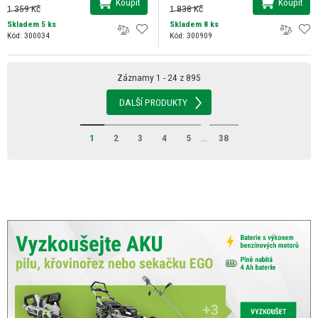
Koupit
Koupit
1 359 Kč
1 838 Kč
Skladem 5 ks
Skladem 8 ks
Kód: 300034
Kód: 300909
Záznamy 1 - 24 z 895
DALŠÍ PRODUKTY
1
2
3
4
5
...
38