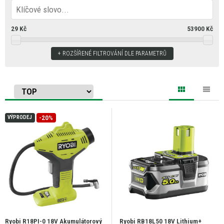
29
Kč
53900
Kč
ROZŠÍŘENÉ FILTROVÁNÍ DLE PARAMETRŮ
-20%
VÝPRODEJ
Ryobi R18PI-0 18V Akumulátorový
Ryobi RB18L50 18V Lithium+