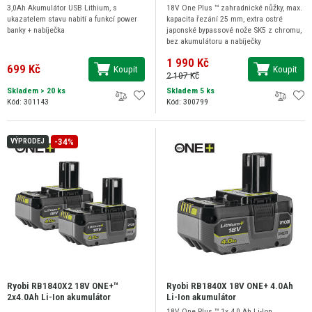
3,0Ah Akumulátor USB Lithium, s
18V One Plus ™ zahradnické nůžky, max.
ukazatelem stavu nabití a funkcí power
kapacita řezání 25 mm, extra ostré
banky + nabíječka
japonské bypassové nože SK5 z chromu,
bez akumulátoru a nabíječky
1 990 Kč
699 Kč
Koupit
Koupit
2 107 Kč
Skladem
> 20 ks
Skladem 5 ks
Kód: 301143
Kód: 300799
-34%
VÝPRODEJ
Ryobi RB1840X2 18V ONE+™
Ryobi RB1840X 18V ONE+ 4.0Ah
2x4.0Ah Li-Ion akumulátor
Li-Ion akumulátor
18V One Plus ™ 1x 4,0 Ah Li-Ion