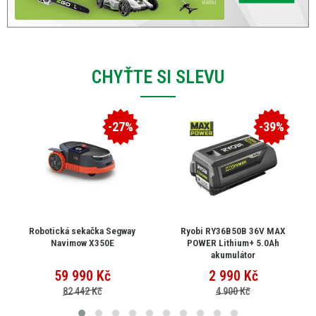
CHYŤTE SI SLEVU
-27%
-39%
Robotická sekačka Segway
Ryobi RY36B50B 36V MAX
Navimow X350E
POWER Lithium+ 5.0Ah
akumulátor
59 990
Kč
2 990
Kč
82 442 Kč
4 900 Kč