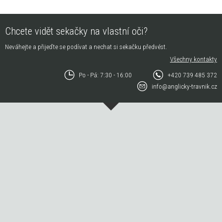
Chcete vidět sekačky na vlastní oči?
Neváhejte a přijeďte se podívat a nechat si sekačku předvést.
Všechny kontakty
Po - Pá: 7:30 - 16:00
+420 739 485 372
info@anglicky-travnik.cz