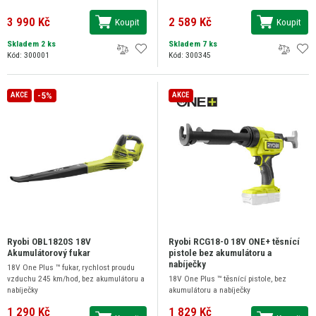
3 990 Kč
2 589 Kč
Koupit
Koupit
Skladem 2 ks
Skladem 7 ks
Kód: 300001
Kód: 300345
-5%
AKCE
AKCE
Ryobi OBL1820S 18V
Ryobi RCG18-0 18V ONE+ těsnící
Akumulátorový fukar
pistole bez akumulátoru a
nabíječky
18V One Plus ™ fukar, rychlost proudu
vzduchu 245 km/hod, bez akumulátoru a
18V One Plus ™ těsnící pistole, bez
nabíječky
akumulátoru a nabíječky
1 290 Kč
1 829 Kč