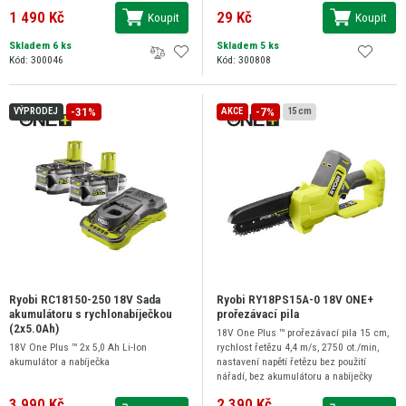
1 490 Kč
29 Kč
Koupit
Koupit
Skladem 6 ks
Skladem 5 ks
Kód: 300046
Kód: 300808
-31%
-7%
VÝPRODEJ
AKCE
15 cm
Ryobi RC18150-250 18V Sada
Ryobi RY18PS15A-0 18V ONE+
akumulátoru s rychlonabíječkou
prořezávací pila
(2x5.0Ah)
18V One Plus ™ prořezávací pila 15 cm,
18V One Plus ™ 2x 5,0 Ah Li-Ion
rychlost řetězu 4,4 m/s, 2750 ot./min,
akumulátor a nabíječka
nastavení napětí řetězu bez použití
nářadí, bez akumulátoru a nabíječky
3 990 Kč
2 390 Kč