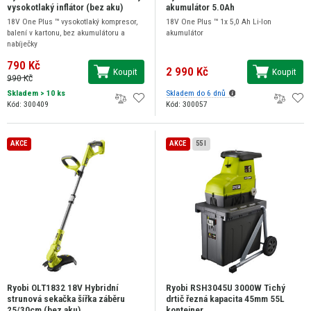
vysokotlaký inflátor (bez aku)
akumulátor 5.0Ah
18V One Plus ™ vysokotlaký kompresor,
18V One Plus ™ 1x 5,0 Ah Li-Ion
balení v kartonu, bez akumulátoru a
akumulátor
nabíječky
790 Kč
2 990 Kč
Koupit
Koupit
990 Kč
Skladem
> 10 ks
Skladem do 6 dnů
Kód: 300409
Kód: 300057
AKCE
AKCE
55 l
Ryobi OLT1832 18V Hybridní
Ryobi RSH3045U 3000W Tichý
strunová sekačka šířka záběru
drtič řezná kapacita 45mm 55L
25/30cm (bez aku)
kontejner