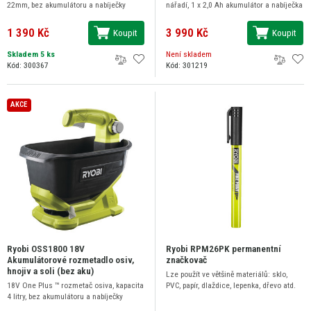
22mm, bez akumulátoru a nabíječky
nářadí, 1 x 2,0 Ah akumulátor a nabíječka
1 390 Kč
3 990 Kč
Koupit
Koupit
Skladem 5 ks
Není skladem
Kód: 300367
Kód: 301219
AKCE
Ryobi OSS1800 18V
Ryobi RPM26PK permanentní
Akumulátorové rozmetadlo osiv,
značkovač
hnojiv a soli (bez aku)
Lze použít ve většině materiálů: sklo,
18V One Plus ™ rozmetač osiva, kapacita
PVC, papír, dlaždice, lepenka, dřevo atd.
4 litry, bez akumulátoru a nabíječky