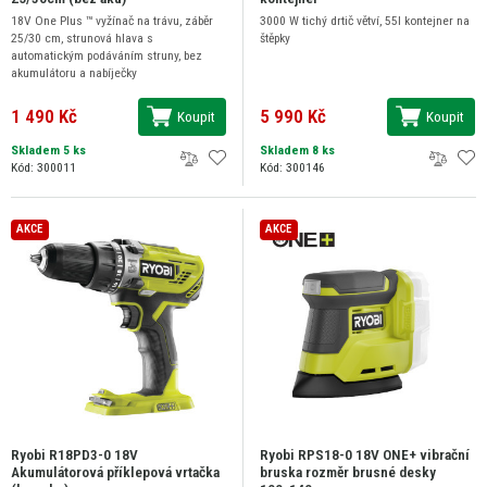
18V One Plus ™ vyžínač na trávu, záběr
3000 W tichý drtič větví, 55l kontejner na
25/30 cm, strunová hlava s
štěpky
automatickým podáváním struny, bez
akumulátoru a nabíječky
1 490 Kč
5 990 Kč
Koupit
Koupit
Skladem 5 ks
Skladem 8 ks
Kód: 300011
Kód: 300146
AKCE
AKCE
Ryobi R18PD3-0 18V
Ryobi RPS18-0 18V ONE+ vibrační
Akumulátorová příklepová vrtačka
bruska rozměr brusné desky