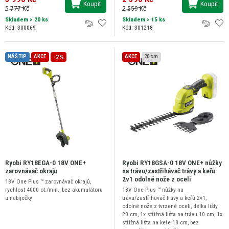
Koupit
Koupit
5 777 Kč
2 559 Kč
Skladem
> 20 ks
Skladem
> 15 ks
Kód: 300069
Kód: 301218
-2%
NÁŠ TIP
AKCE
AKCE
20 cm
Ryobi RY18EGA-0 18V ONE+
Ryobi RY18GSA-0 18V ONE+ nůžky
zarovnávač okrajů
na trávu/zastřihávač trávy a keřů
2v1 odolné nože z oceli
18V One Plus ™ zarovnávač okrajů,
rychlost 4000 ot./min., bez akumulátoru
18V One Plus ™ nůžky na
a nabíječky
trávu/zastřihávač trávy a keřů 2v1,
odolné nože z tvrzené oceli, délka lišty
20 cm, 1x střižná lišta na trávu 10 cm, 1x
střižná lišta na keře 18 cm, bez