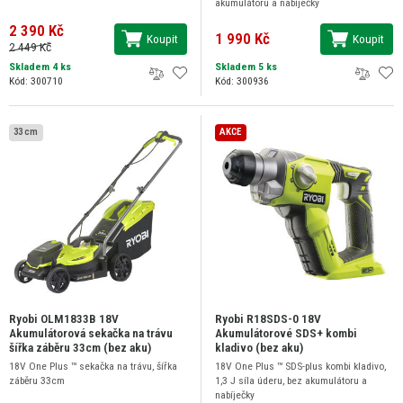
akumulátoru a nabíječky
2 390 Kč
1 990 Kč
Koupit
Koupit
2 449 Kč
Skladem 4 ks
Skladem 5 ks
Kód: 300710
Kód: 300936
33 cm
AKCE
Ryobi OLM1833B 18V
Ryobi R18SDS-0 18V
Akumulátorová sekačka na trávu
Akumulátorové SDS+ kombi
šířka záběru 33cm (bez aku)
kladivo (bez aku)
18V One Plus ™ sekačka na trávu, šířka
18V One Plus ™ SDS-plus kombi kladivo,
záběru 33cm
1,3 J síla úderu, bez akumulátoru a
nabíječky