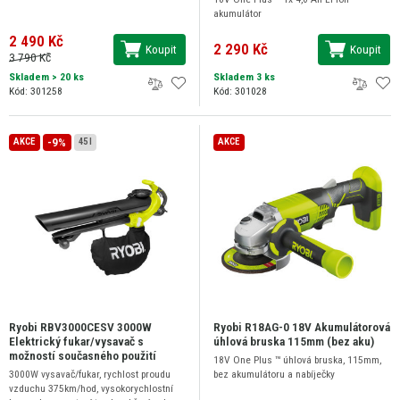
akumulátor
2 490 Kč
2 290 Kč
Koupit
Koupit
3 790 Kč
Skladem
> 20 ks
Skladem 3 ks
Kód: 301258
Kód: 301028
-9%
AKCE
45 l
AKCE
Ryobi RBV3000CESV 3000W
Ryobi R18AG-0 18V Akumulátorová
Elektrický fukar/vysavač s
úhlová bruska 115mm (bez aku)
možností současného použití
18V One Plus ™ úhlová bruska, 115mm,
3000W vysavač/fukar, rychlost proudu
bez akumulátoru a nabíječky
vzduchu 375km/hod, vysokorychlostní