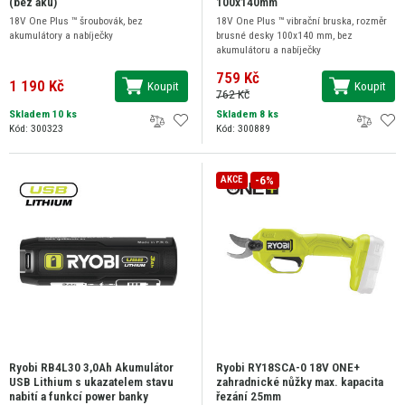
(bez aku)
100x140mm
18V One Plus ™ šroubovák, bez
18V One Plus ™ vibrační bruska, rozměr
akumulátory a nabíječky
brusné desky 100x140 mm, bez
akumulátoru a nabíječky
759 Kč
1 190 Kč
Koupit
Koupit
762 Kč
Skladem 10 ks
Skladem 8 ks
Kód: 300323
Kód: 300889
-6%
AKCE
Ryobi RB4L30 3,0Ah Akumulátor
Ryobi RY18SCA-0 18V ONE+
USB Lithium s ukazatelem stavu
zahradnické nůžky max. kapacita
nabití a funkcí power banky
řezání 25mm