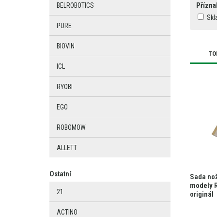
Přízna
BELROBOTICS
Skl
PURE
BIOVIN
TO
ICL
RYOBI
EGO
ROBOMOW
ALLETT
Ostatní
Sada no
modely R
21
originál
ACTINO