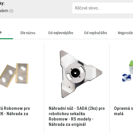
ky:
adem
P
Dle názvu
Od nejlevnějšího
Od nejdražšího
Nejprodáv
žů Robomow pro
Náhradní nůž - SADA (2ks) pro
Opravná 
K - Náhrada za
robotickou sekačku
malá
Robomow - RS modely -
Náhrada za originál