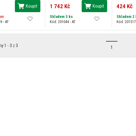
1 742 Kč
424 Kč
Koupit
Koupit
dem
Skladem 3 ks
Skladem 2 
9 - AT
Kód: 201044 - AT
Kód: 201517
 1 - 3 z 3
1