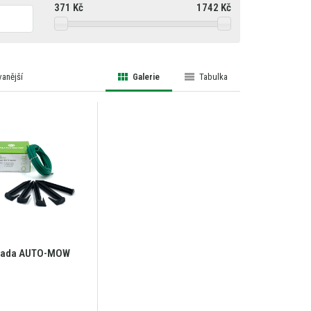
371
Kč
1742
Kč
anější
Galerie
Tabulka
sada AUTO-MOW