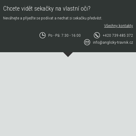
Chcete vidět sekačky na vlastní oči?
Neváhejte a přijeďte se podívat a nechat si sekačku předvést.
Všechny kontakty
Po - Pá: 7:30 - 16:00
+420 739 485 372
info@anglicky-travnik.cz