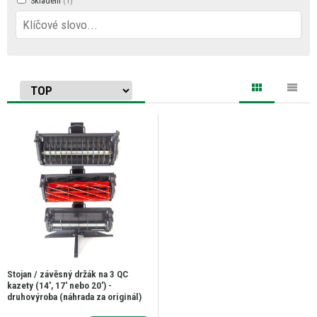
Skladem
Stojan / závěsný držák na 3 QC
kazety (14', 17' nebo 20') -
druhovýroba (náhrada za originál)