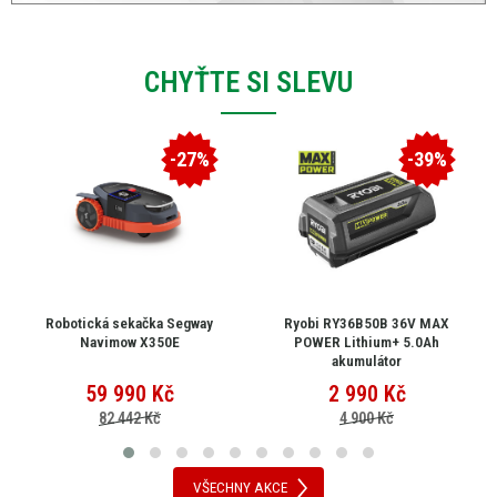
CHYŤTE SI SLEVU
-27%
-39%
Robotická sekačka Segway
Ryobi RY36B50B 36V MAX
Navimow X350E
POWER Lithium+ 5.0Ah
akumulátor
59 990
Kč
2 990
Kč
82 442 Kč
4 900 Kč
VŠECHNY AKCE