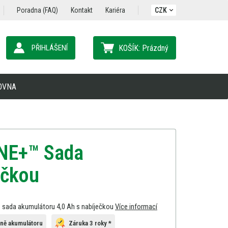
Poradna (FAQ)
Kontakt
Kariéra
CZK
PŘIHLÁŠENÍ
KOŠÍK:
Prázdný
OVNA
NE+™ Sada
ečkou
sada akumulátoru 4,0 Ah s nabíječkou
Více informací
ně akumulátoru
Záruka 3 roky *