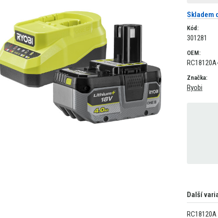
Skladem d
Kód:
301281
OEM:
RC18120A
Značka:
Ryobi
Další vari
RC18120A 