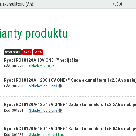
a akumulátoru (Ah):
4.0.0
ianty produktu
VÝPRODEJ
AKCE
-10%
Ryobi RC18120A 18V ONE+™ nabíječka
Kód: 301278
Skladem
> 10 ks
Ryobi RC18120A-120C 18V ONE+™ Sada akumulátoru 1x2.0Ah s nabí
Kód: 301280
Skladem do 6 dnů
Ryobi RC18120A-125 18V ONE+™ Sada akumulátoru 1x2.5Ah s nabíj
Kód: 301284
Skladem do 6 dnů
Ryobi RC18120A-150 18V ONE+™ Sada akumulátoru 1x5.0Ah s nabíj
Kód: 301285
Skladem poslední kus