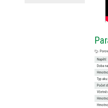
Par
Porov
Napětí:
Doba nab
Hmotnos
Typ aku:
Počet d
Včetně 
Hmotnos
Hmotnos