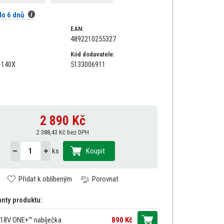
o 6 dnů
EAN:
4892210255327
Kód dodavatele:
-140X
5133006911
2 890
Kč
2 388,43 Kč bez DPH
ks
Koupit
Přidat k oblíbeným
Porovnat
anty produktu:
18V ONE+™ nabíječka
890 Kč