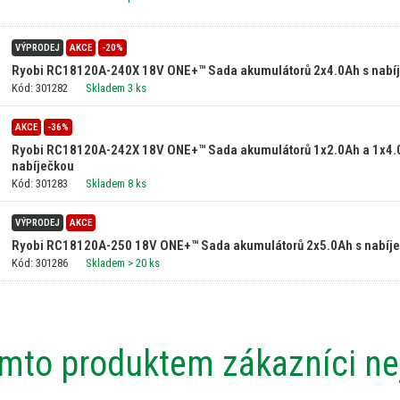
VÝPRODEJ
AKCE
-20%
Ryobi RC18120A-240X 18V ONE+™ Sada akumulátorů 2x4.0Ah s nabí
Kód: 301282
Skladem 3 ks
AKCE
-36%
Ryobi RC18120A-242X 18V ONE+™ Sada akumulátorů 1x2.0Ah a 1x4.
nabíječkou
Kód: 301283
Skladem 8 ks
VÝPRODEJ
AKCE
Ryobi RC18120A-250 18V ONE+™ Sada akumulátorů 2x5.0Ah s nabíj
Kód: 301286
Skladem
> 20 ks
ímto produktem zákazníci nej