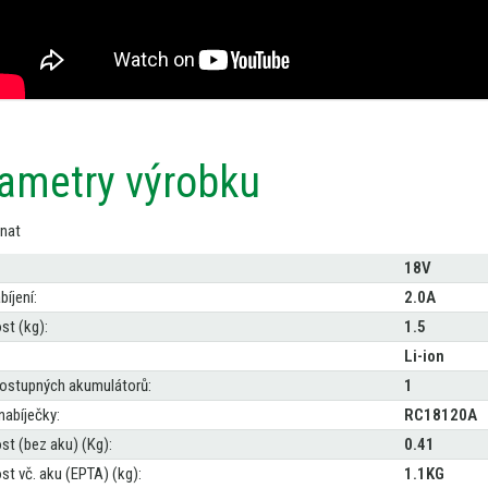
ametry výrobku
nat
18V
íjení:
2.0A
t (kg):
1.5
Li-ion
ostupných akumulátorů:
1
nabíječky:
RC18120A
t (bez aku) (Kg):
0.41
t vč. aku (EPTA) (kg):
1.1KG