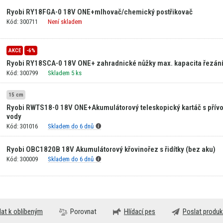
Ryobi RY18FGA-0 18V ONE+mlhovač/chemický postřikovač
Kód: 300711
Není skladem
AKCE
-6%
Ryobi RY18SCA-0 18V ONE+ zahradnické nůžky max. kapacita řezá
Kód: 300799
Skladem 5 ks
15 cm
Ryobi RWTS18-0 18V ONE+Akumulátorový teleskopický kartáč s pří
vody
Kód: 301016
Skladem do 6 dnů
Ryobi OBC1820B 18V Akumulátorový křovinořez s řidítky (bez aku)
Kód: 300009
Skladem do 6 dnů
dat k oblíbeným
Porovnat
Hlídací pes
Poslat produk