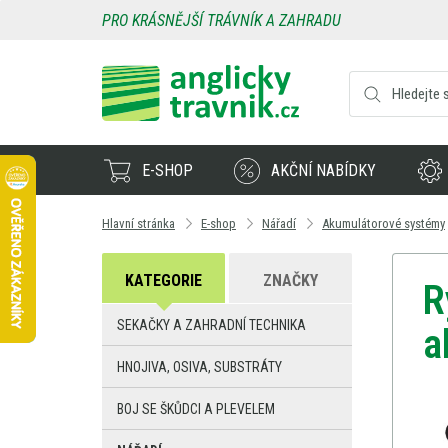
PRO KRÁSNĚJŠÍ TRÁVNÍK A ZAHRADU
E-SHOP
AKČNÍ NABÍDKY
Hlavní stránka
E-shop
Nářadí
Akumulátorové systémy
KATEGORIE
ZNAČKY
R
SEKAČKY A ZAHRADNÍ TECHNIKA
a
HNOJIVA, OSIVA, SUBSTRÁTY
BOJ SE ŠKŮDCI A PLEVELEM