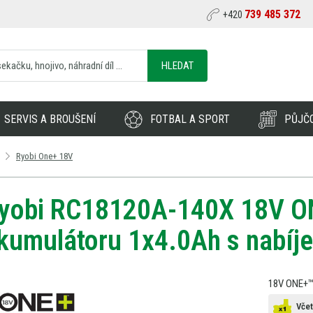
739 485 372
+420
HLEDAT
SERVIS A BROUŠENÍ
FOTBAL A SPORT
PŮJČ
Ryobi One+ 18V
yobi RC18120A-140X 18V O
kumulátoru 1x4.0Ah s nabíj
18V ONE+™ 
Včet