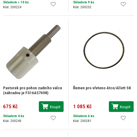
Skladem
> 10 ks
Skladem 9 ks
Kód: 200224
Kód: 200232
Pastorek pro pohon zadního válce
Řemen pro vřeteno Atco/Allett SK
(náhradou je F016A57698)
675 Kč
1 085 Kč
Koupit
Koupit
Skladem 4 ks
Skladem 6 ks
Kód: 200240
Kód: 200281