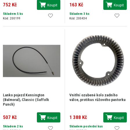
752 Kč
163 Kč
Koupit
Koupit
Skladem 5 ks
Skladem 3 ks
Kód: 200199
Kód: 200434
Lanko pojezd Kensington
Vnitřní ozubené kolo zadního
(Balmoral), Classic (Suffolk
válce, protikus růžového pastorku
Punch)
507 Kč
1 388 Kč
Koupit
Koupit
Skladem 2 ks
Skladem poslední kus