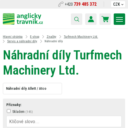
739 485 372
+420
CZK
Hlavní stránka
E-shop
Značky
Turfmech Machinery Ltd.
Servis a náhradní díly
Náhradní díly
Náhradní díly Turfmech
Machinery Ltd.
Náhradní díly Allett / Atco
Příznaky:
Skladem