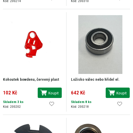
Kód: 200214
Kód: 200310
Kohoutek bowdenu, červený plast
Ložisko válec nebo hřídel el.
102 Kč
642 Kč
Koupit
Koupit
Skladem 3 ks
Skladem 8 ks
Kód: 200202
Kód: 200218