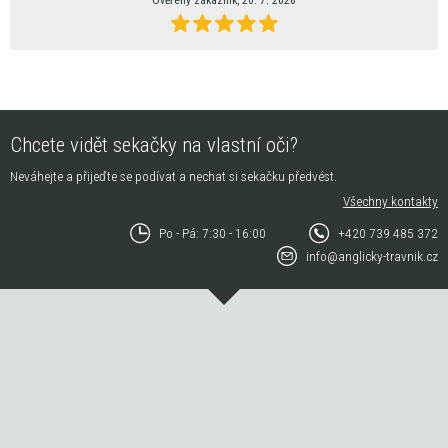
Chcete vidět sekačky na vlastní oči?
Neváhejte a přijeďte se podívat a nechat si sekačku předvést.
Všechny kontakty
Po - Pá: 7:30 - 16:00
+420 739 485 372
info@anglicky-travnik.cz