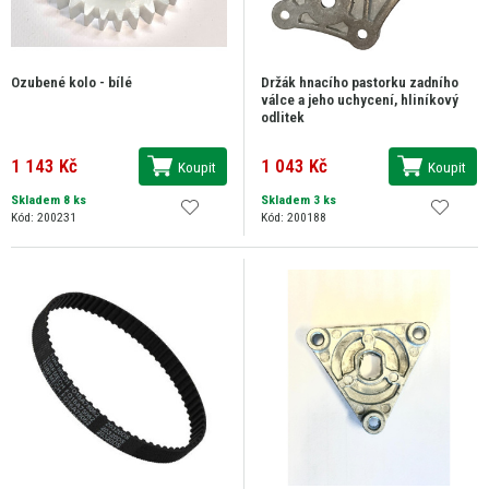
Ozubené kolo - bílé
Držák hnacího pastorku zadního
válce a jeho uchycení, hliníkový
odlitek
1 143 Kč
1 043 Kč
Koupit
Koupit
Skladem 8 ks
Skladem 3 ks
Kód: 200231
Kód: 200188