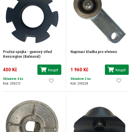
Pružná spojka - gumový střed
Napínací kladka pro vřeteno
Kensington (Balmoral)
400 Kč
1 960 Kč
Koupit
Koupit
Skladem 4 ks
Skladem 2 ks
Kód: 200272
Kód: 200228