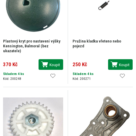
Plastový kryt pro nastavení výšky
Pružina kladka vřeteno nebo
Kensington, Balmoral (bez
pojezd
ukazatele)
370 Kč
250 Kč
Koupit
Koupit
Skladem 4 ks
Skladem 4 ks
Kód: 200248
Kód: 200271