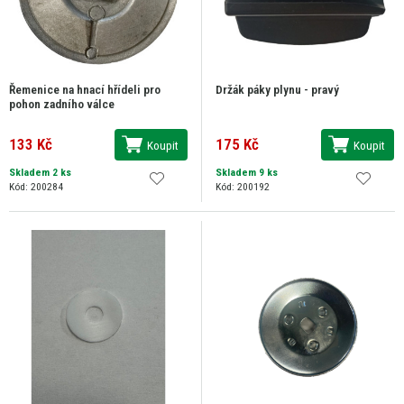
Řemenice na hnací hřídeli pro
Držák páky plynu - pravý
pohon zadního válce
133 Kč
175 Kč
Koupit
Koupit
Skladem 2 ks
Skladem 9 ks
Kód: 200284
Kód: 200192