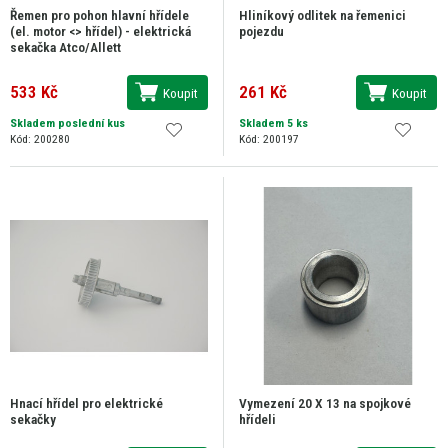
Řemen pro pohon hlavní hřídele
Hliníkový odlitek na řemenici
(el. motor <> hřídel) - elektrická
pojezdu
sekačka Atco/Allett
533 Kč
261 Kč
Koupit
Koupit
Skladem poslední kus
Skladem 5 ks
Kód: 200280
Kód: 200197
Hnací hřídel pro elektrické
Vymezení 20 X 13 na spojkové
sekačky
hřídeli