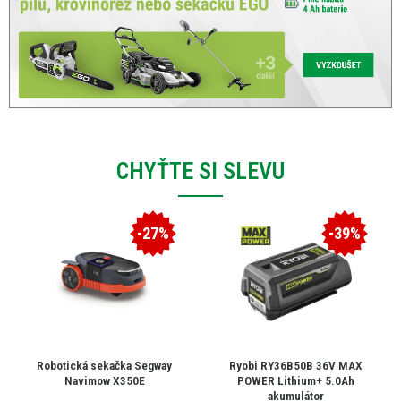
CHYŤTE SI SLEVU
-27%
-39%
Robotická sekačka Segway
Ryobi RY36B50B 36V MAX
Navimow X350E
POWER Lithium+ 5.0Ah
akumulátor