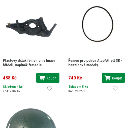
Plastový držák řemenic na hnací
Řemen pro pohon Atco/Allett SK -
hřídeli, napínák řemenic
benzínové modely
488 Kč
740 Kč
Koupit
Koupit
Skladem 4 ks
Skladem 5 ks
Kód: 200246
Kód: 200278