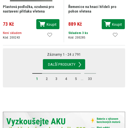
Plastová podložka, ozubená pro
Řemenice na hnací hřídeli pro
nastavení přítlaku vřetena
pohon vřetena
73 Kč
889 Kč
Koupit
Koupit
Není skladem
Skladem 3 ks
Kód: 200243
Kód: 200285
Záznamy 1 - 24 z 791
DALŠÍ PRODUKTY
1
2
3
4
5
...
33