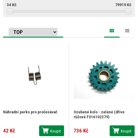
34
Kč
79919
Kč
Náhradní perko pro pročesávač
Ozubené kolo - zelené (dříve
růžové F016102379)
42 Kč
736 Kč
Koupit
Koupit