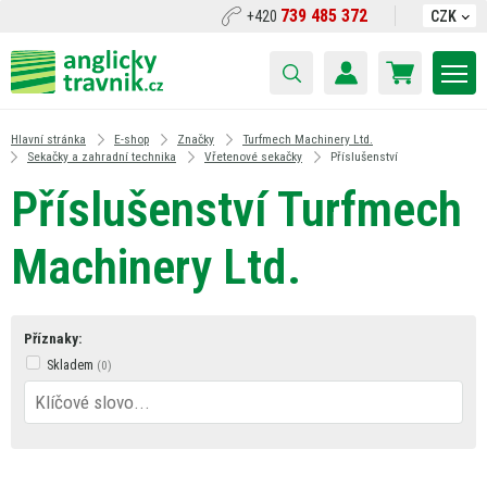
739 485 372
+420
CZK
Hlavní stránka
E-shop
Značky
Turfmech Machinery Ltd.
Sekačky a zahradní technika
Vřetenové sekačky
Příslušenství
Příslušenství Turfmech
Machinery Ltd.
Příznaky:
Skladem