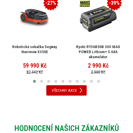
-27%
-39%
Robotická sekačka Segway
Ryobi RY36B50B 36V MAX
Navimow X350E
POWER Lithium+ 5.0Ah
akumulátor
59 990
Kč
2 990
Kč
82 442 Kč
4 900 Kč
VŠECHNY AKCE
HODNOCENÍ NAŠICH ZÁKAZNÍKŮ