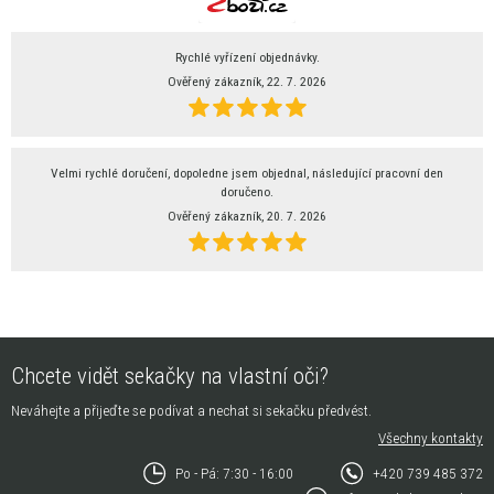
Rychlé vyřízení objednávky.
Ověřený zákazník, 22. 7. 2026
Velmi rychlé doručení, dopoledne jsem objednal, následující pracovní den
doručeno.
Ověřený zákazník, 20. 7. 2026
Chcete vidět sekačky na vlastní oči?
Neváhejte a přijeďte se podívat a nechat si sekačku předvést.
Všechny kontakty
Po - Pá: 7:30 - 16:00
+420 739 485 372