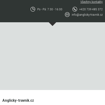
Všechny kontakty
Po - Pá: 7:30 - 16:00
+420 739 485 372
info@anglicky-travnik.cz
Anglicky-travnik.cz