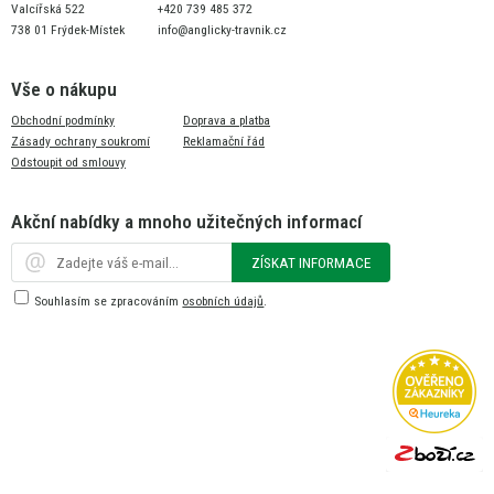
Valcířská 522
+420 739 485 372
738 01 Frýdek-Místek
info@anglicky-travnik.cz
Vše o nákupu
Obchodní podmínky
Doprava a platba
Zásady ochrany soukromí
Reklamační řád
Odstoupit od smlouvy
Akční nabídky a mnoho užitečných informací
ZÍSKAT INFORMACE
Souhlasím se zpracováním
osobních údajů
.