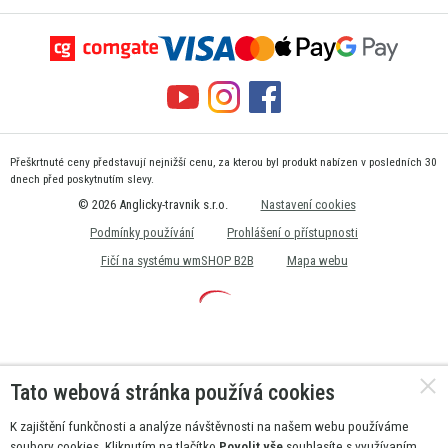
Přeškrtnuté ceny představují nejnižší cenu, za kterou byl produkt nabízen v posledních 30
dnech před poskytnutím slevy.
© 2026 Anglicky-travnik s.r.o.
Nastavení cookies
Podmínky používání
Prohlášení o přístupnosti
Fičí na systému wmSHOP B2B
Mapa webu
Tato webová stránka používá cookies
K zajištění funkčnosti a analýze návštěvnosti na našem webu používáme
soubory cookies. Kliknutím na tlačítko
Povolit vše
souhlasíte s využívaním