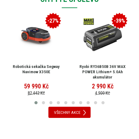
-27%
-39%
Robotická sekačka Segway
Ryobi RY36B50B 36V MAX
Navimow X350E
POWER Lithium+ 5.0Ah
akumulátor
59 990
Kč
2 990
Kč
82 442 Kč
4 900 Kč
VŠECHNY AKCE