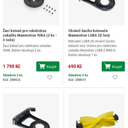
Žací kotouč pro robotickou
Chránič žacího kotoouče
sekačku Mammotion YUKA (2 ks -
Mammotion LUBA 2X levý
3 nože)
Náhradní LUBA 2X chránič žacího
Žací kotouč pro robotickou sekačku
kotouče levý. Určeno pro robotickou
YUKA. Balení obsahuje 2 ks.
sekačku Mamotion LUBA 2 AWD X.
Balení obsahuje 1 ks.
1 790 Kč
690 Kč
Koupit
Koupit
Skladem 2 ks
Skladem 3 ks
Kód: 2RM026
Kód: 2RM041