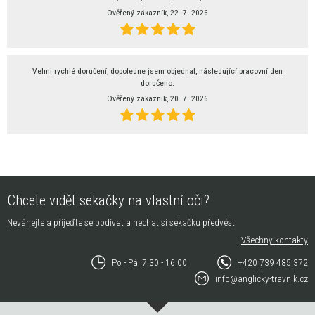
Ověřený zákazník, 22. 7. 2026
Velmi rychlé doručení, dopoledne jsem objednal, následující pracovní den
doručeno.
Ověřený zákazník, 20. 7. 2026
Chcete vidět sekačky na vlastní oči?
Neváhejte a přijeďte se podívat a nechat si sekačku předvést.
Všechny kontakty
Po - Pá: 7:30 - 16:00
+420 739 485 372
info@anglicky-travnik.cz