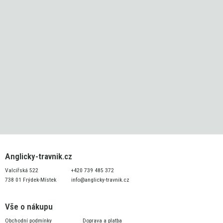
Anglicky-travnik.cz
Valcířská 522
+420 739 485 372
738 01 Frýdek-Místek
info@anglicky-travnik.cz
Vše o nákupu
Obchodní podmínky
Doprava a platba