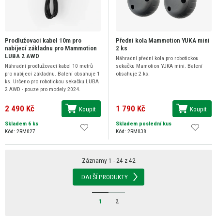
Prodlužovací kabel 10m pro
Přední kola Mammotion YUKA mini
nabíjecí základnu pro Mammotion
2 ks
LUBA 2 AWD
Náhradní přední kola pro robotickou
Náhradní prodlužovací kabel 10 metrů
sekačku Mamotion YUKA mini. Balení
pro nabíjecí základnu. Balení obsahuje 1
obsahuje 2 ks.
ks. Určeno pro robotickou sekačku LUBA
2 AWD - pouze pro modely 2024.
2 490 Kč
1 790 Kč
Koupit
Koupit
Skladem 6 ks
Skladem poslední kus
Kód: 2RM027
Kód: 2RM038
Záznamy 1 - 24 z 42
DALŠÍ PRODUKTY
1
2