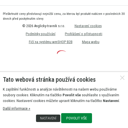
Přeškrtnuté ceny představují nejnižší cenu, za kterou byl produkt nabízen v posledních 30
dnech před poskytnutím slevy.
© 2026 Anglicky-travnik s.r.o.
Nastavení cookies
Podmínky používání
Prohlášení o přístupnosti
Fičí na systému wmSHOP B2B
Mapa webu
Tato webová stránka používá cookies
K zajištění funkčnosti a analýze návštěvnosti na našem webu používáme
soubory cookies. Kliknutím na tlačítko
Povolit vše
souhlasíte s využívaním
cookies. Nastavení cookies můžete upravit kliknutím na tlačítko
Nastavení
.
Další informace »
POVOLIT VŠE
NASTAVENÍ