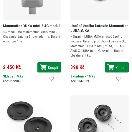
Mammotion YUKA mini 2 4G modul
Unašeč žacího kotouče Mammotion
LUBA,YUKA
4G modul pro Mammotion YUKA mini 2.
Obsahuje data na 3 roky zdarma. Balení
Náhradní LUBA, YUKA unašeč žacího
obsahuje 1 ks.
kotouče. Určeno pro robotickou sekačku
Mamotion LUBA 2 AWD, YUKA, LUBA 2
AWD X, LUBA mini, YUKA mini. Balení
obsahuje 1 ks.
2 450 Kč
390 Kč
Koupit
Koupit
Skladem 5 ks
Skladem
> 15 ks
Kód: 2RM068
Kód: 2RM039