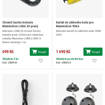
Chránič žacího kotouče
Kartáč do sběrného koše pro
Mammotion LUBA 2X pravý
Mammotion YUKA
Náhradní LUBA 2X chránič žacího
Náhradní kartáč do sběrného koše YUKA
kotouče pravý. Určeno pro robotickou
2000
sekačku Mamotion LUBA 2 AWD X.
Balení obsahuje 1 ks.
690 Kč
1 690 Kč
Koupit
Koupit
Skladem 3 ks
Skladem poslední kus
Kód: 2RM040
Kód: 2RM024