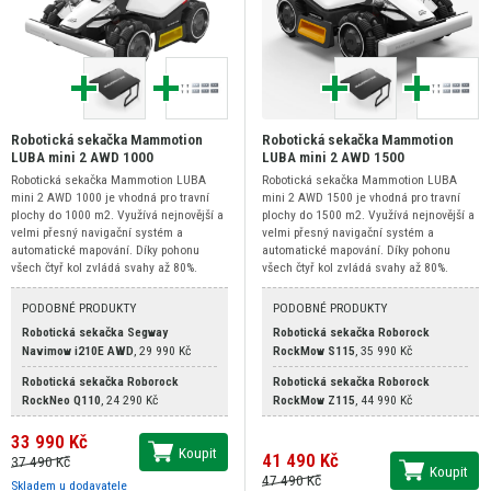
Robotická sekačka Mammotion
Robotická sekačka Mammotion
LUBA mini 2 AWD 1000
LUBA mini 2 AWD 1500
Robotická sekačka Mammotion LUBA
Robotická sekačka Mammotion LUBA
mini 2 AWD 1000 je vhodná pro travní
mini 2 AWD 1500 je vhodná pro travní
plochy do 1000 m2. Využívá nejnovější a
plochy do 1500 m2. Využívá nejnovější a
velmi přesný navigační systém a
velmi přesný navigační systém a
automatické mapování. Díky pohonu
automatické mapování. Díky pohonu
všech čtyř kol zvládá svahy až 80%.
všech čtyř kol zvládá svahy až 80%.
PODOBNÉ PRODUKTY
PODOBNÉ PRODUKTY
Robotická sekačka Segway
Robotická sekačka Roborock
Navimow i210E AWD
,
29 990 Kč
RockMow S115
,
35 990 Kč
Robotická sekačka Roborock
Robotická sekačka Roborock
RockNeo Q110
,
24 290 Kč
RockMow Z115
,
44 990 Kč
33 990 Kč
Koupit
41 490 Kč
37 490 Kč
Koupit
47 490 Kč
Skladem u dodavatele