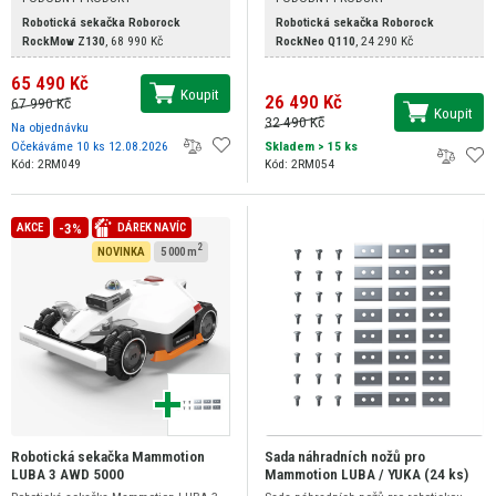
Robotická sekačka Roborock
Robotická sekačka Roborock
RockMow Z130
,
68 990 Kč
RockNeo Q110
,
24 290 Kč
65 490 Kč
Koupit
26 490 Kč
67 990 Kč
Koupit
32 490 Kč
Na objednávku
Očekáváme 10 ks 12.08.2026
Skladem
> 15 ks
Kód: 2RM049
Kód: 2RM054
-3%
AKCE
DÁREK NAVÍC
2
NOVINKA
5 000 m
Robotická sekačka Mammotion
Sada náhradních nožů pro
LUBA 3 AWD 5000
Mammotion LUBA / YUKA (24 ks)