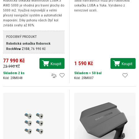
Robotická sekačka Mammotion LUBA 3
Sada náhradních nožů pro robotickou
AWD 5000 je vhodná pro travní plochy do
sekačku LUBA a Yuka. Vyrobeno z
5000 m2. Využívá nejnovější a velmi
nerezové oceli.
přesný navigační systém a automatické
mapování. Díky pohonu všech čtyř kol
zvládá svahy až 80%.
PODOBNÝ PRODUKT
Robotická sekačka Roborock
RockMow Z150
,
76 990 Kč
77 990 Kč
1 590 Kč
Koupit
Koupit
79 990 Kč
Skladem 2 ks
Skladem
> 50 bal
Kód: 2RM048
Kód: 2RM007