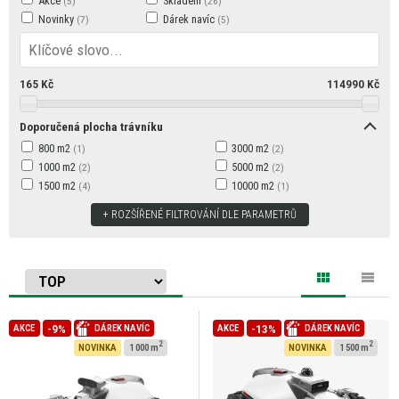
Akce
Skladem
Novinky
Dárek navíc
165
Kč
114990
Kč
Doporučená plocha trávníku
800 m2
3000 m2
1000 m2
5000 m2
1500 m2
10000 m2
ROZŠÍŘENÉ FILTROVÁNÍ DLE PARAMETRŮ
-9%
-13%
AKCE
DÁREK NAVÍC
AKCE
DÁREK NAVÍC
2
2
NOVINKA
1 000 m
NOVINKA
1 500 m