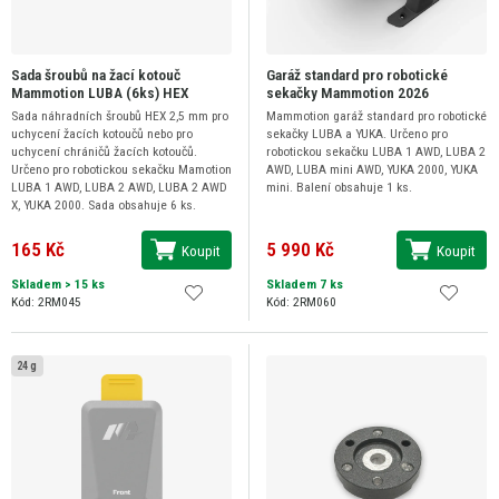
Sada šroubů na žací kotouč
Garáž standard pro robotické
Mammotion LUBA (6ks) HEX
sekačky Mammotion 2026
Sada náhradních šroubů HEX 2,5 mm pro
Mammotion garáž standard pro robotické
uchycení žacích kotoučů nebo pro
sekačky LUBA a YUKA. Určeno pro
uchycení chráničů žacích kotoučů.
robotickou sekačku LUBA 1 AWD, LUBA 2
Určeno pro robotickou sekačku Mamotion
AWD, LUBA mini AWD, YUKA 2000, YUKA
LUBA 1 AWD, LUBA 2 AWD, LUBA 2 AWD
mini. Balení obsahuje 1 ks.
X, YUKA 2000. Sada obsahuje 6 ks.
165 Kč
5 990 Kč
Koupit
Koupit
Skladem
> 15 ks
Skladem 7 ks
Kód: 2RM045
Kód: 2RM060
24 g