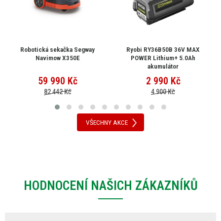
Robotická sekačka Segway
Ryobi RY36B50B 36V MAX
Navimow X350E
POWER Lithium+ 5.0Ah
akumulátor
59 990
Kč
2 990
Kč
82 442 Kč
4 900 Kč
VŠECHNY AKCE
HODNOCENÍ NAŠICH ZÁKAZNÍKŮ