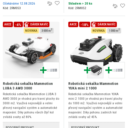
Očekáváme 12.08.2026
Skladem
> 20 ks
Kód: 2RM053
Kód: 2RM052
-4%
-18%
AKCE
DÁREK NAVÍC
AKCE
DÁREK NAVÍC
2
2
NOVINKA
3 000 m
NOVINKA
1 000 m
Robotická sekačka Mammotion
Robotická sekačka Mammotion
LUBA 3 AWD 3000
YUKA mini 2 1000
Robotická sekačka Mammotion LUBA 3
Robotická sekačka Mammotion YUKA
AWD 3000 je vhodná pro travní plochy do
mini 2 1000 je vhodná pro travní plochy
3000 m2. Využívá nejnovější a velmi
do 1000 m2. Využívá nejnovější a velmi
přesný navigační systém a automatické
přesný navigační systém a automatické
mapování. Díky pohonu všech čtyř kol
mapování. Díky pohonu zadních kol
zvládá svahy až 80%.
zvládá svahy až 45%.
PODOBNÝ PRODUKT
PODOBNÝ PRODUKT