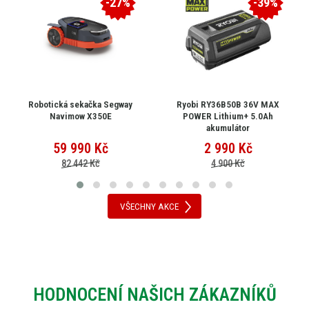
-27%
-39%
Robotická sekačka Segway
Ryobi RY36B50B 36V MAX
Navimow X350E
POWER Lithium+ 5.0Ah
akumulátor
59 990
Kč
2 990
Kč
82 442 Kč
4 900 Kč
VŠECHNY AKCE
HODNOCENÍ NAŠICH ZÁKAZNÍKŮ