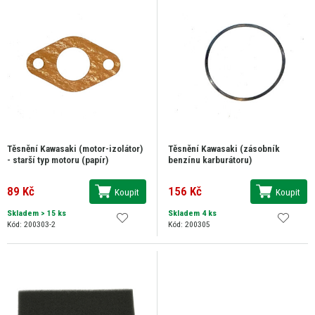
Těsnění Kawasaki (motor-izolátor)
Těsnění Kawasaki (zásobník
- starší typ motoru (papír)
benzínu karburátoru)
89 Kč
156 Kč
Koupit
Koupit
Skladem
> 15 ks
Skladem 4 ks
Kód: 200303-2
Kód: 200305