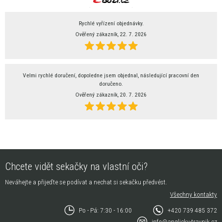
Rychlé vyřízení objednávky.
Ověřený zákazník, 22. 7. 2026
Velmi rychlé doručení, dopoledne jsem objednal, následující pracovní den
doručeno.
Ověřený zákazník, 20. 7. 2026
Chcete vidět sekačky na vlastní oči?
Neváhejte a přijeďte se podívat a nechat si sekačku předvést.
Všechny kontakty
Po - Pá: 7:30 - 16:00
+420 739 485 372
info@anglicky-travnik.cz