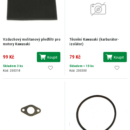
Vzduchový molitanový předfiltr pro
Těsnění Kawasaki (karburátor-
motory Kawasaki
izolátor)
99 Kč
79 Kč
Koupit
Koupit
Skladem 3 ks
Skladem
> 10 ks
Kód: 200318
Kód: 200300