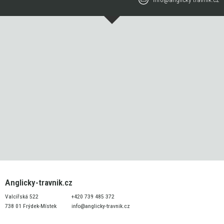
Anglicky-travnik.cz
Valcířská 522
+420 739 485 372
738 01 Frýdek-Místek
info@anglicky-travnik.cz