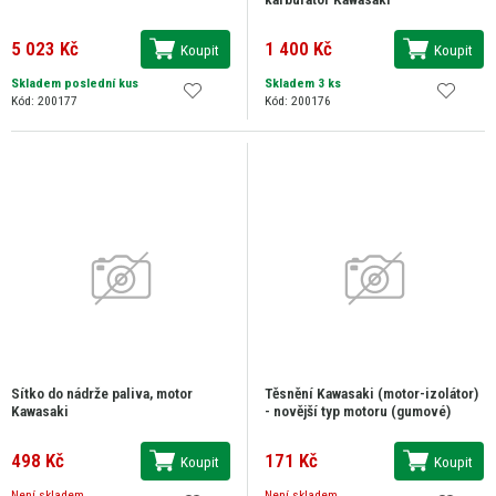
5 023 Kč
1 400 Kč
Koupit
Koupit
Skladem poslední kus
Skladem 3 ks
Kód: 200177
Kód: 200176
Sítko do nádrže paliva, motor
Těsnění Kawasaki (motor-izolátor)
Kawasaki
- novější typ motoru (gumové)
498 Kč
171 Kč
Koupit
Koupit
Není skladem
Není skladem