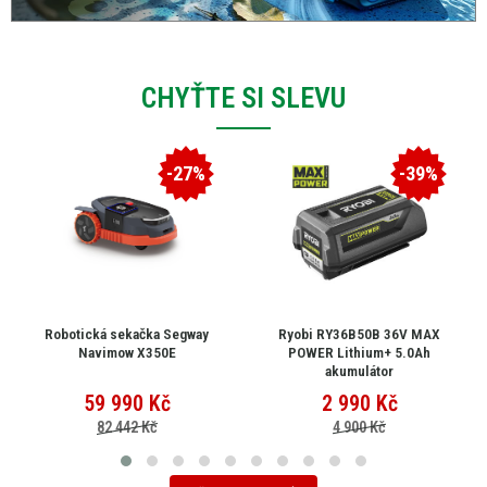
CHYŤTE SI SLEVU
-27%
-39%
Robotická sekačka Segway
Ryobi RY36B50B 36V MAX
Navimow X350E
POWER Lithium+ 5.0Ah
akumulátor
59 990
Kč
2 990
Kč
82 442 Kč
4 900 Kč