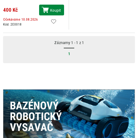
400 Kč
Koupit
Očekáváme 10.08.2026
Kód: 2E0018
Záznamy 1 - 1 z 1
1