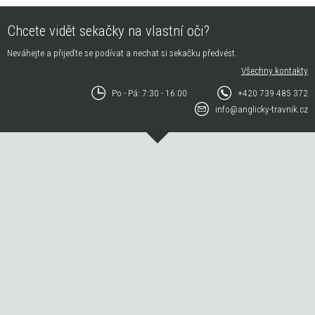
Chcete vidět sekačky na vlastní oči?
Neváhejte a přijeďte se podívat a nechat si sekačku předvést.
Všechny kontakty
Po - Pá: 7:30 - 16:00
+420 739 485 372
info@anglicky-travnik.cz