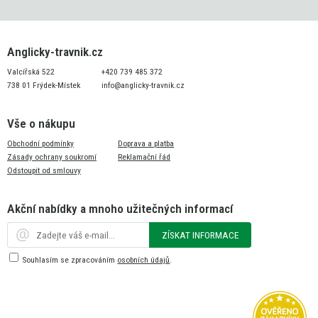
Anglicky-travnik.cz
Valcířská 522
+420 739 485 372
738 01 Frýdek-Místek
info@anglicky-travnik.cz
Vše o nákupu
Obchodní podmínky
Doprava a platba
Zásady ochrany soukromí
Reklamační řád
Odstoupit od smlouvy
Akční nabídky a mnoho užitečných informací
ZÍSKAT INFORMACE
Souhlasím se zpracováním
osobních údajů
.