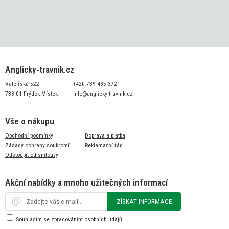
Anglicky-travnik.cz
Valcířská 522
+420 739 485 372
738 01 Frýdek-Místek
info@anglicky-travnik.cz
Vše o nákupu
Obchodní podmínky
Doprava a platba
Zásady ochrany soukromí
Reklamační řád
Odstoupit od smlouvy
Akční nabídky a mnoho užitečných informací
ZÍSKAT INFORMACE
Souhlasím se zpracováním
osobních údajů
.