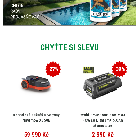
CHYŤTE SI SLEVU
-27%
-39%
Robotická sekačka Segway
Ryobi RY36B50B 36V MAX
Navimow X350E
POWER Lithium+ 5.0Ah
akumulátor
59 990
Kč
2 990
Kč