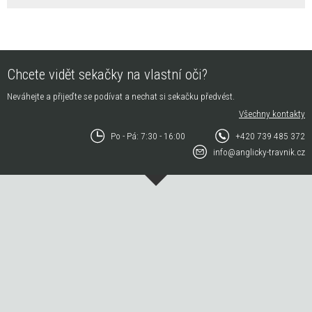
Chcete vidět sekačky na vlastní oči?
Neváhejte a přijeďte se podívat a nechat si sekačku předvést.
Všechny kontakty
Po - Pá: 7:30 - 16:00
+420 739 485 372
info@anglicky-travnik.cz