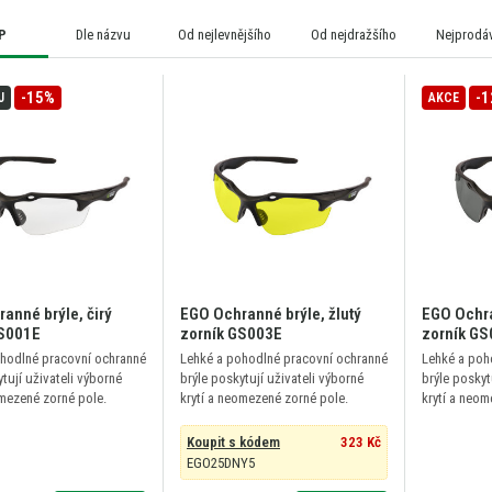
P
Dle názvu
Od nejlevnějšího
Od nejdražšího
Nejprodáv
-15%
-
J
AKCE
anné brýle, čirý
EGO Ochranné brýle, žlutý
EGO Ochra
GS001E
zorník GS003E
zorník G
hodlné pracovní ochranné
Lehké a pohodlné pracovní ochranné
Lehké a poh
tují uživateli výborné
brýle poskytují uživateli výborné
brýle poskyt
omezené zorné pole.
krytí a neomezené zorné pole.
krytí a neom
Koupit s kódem
323 Kč
EGO25DNY5