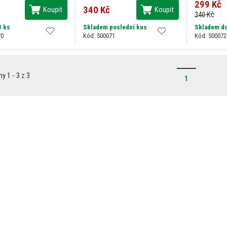
299 Kč
340 Kč
Koupit
Koupit
340 Kč
3 ks
Skladem poslední kus
Skladem do
70
Kód: 500071
Kód: 500072
 1 - 3 z 3
1