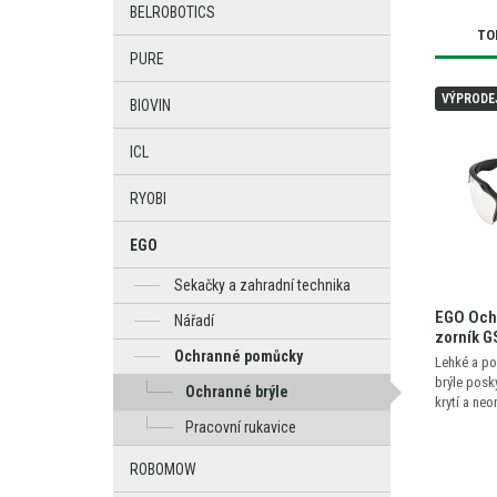
BELROBOTICS
TO
PURE
VÝPRODE
BIOVIN
ICL
RYOBI
EGO
Sekačky a zahradní technika
EGO Ochr
Nářadí
zorník 
Ochranné pomůcky
Lehké a po
brýle posky
Ochranné brýle
krytí a ne
Pracovní rukavice
ROBOMOW