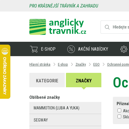
PRO KRÁSNĚJŠÍ TRÁVNÍK A ZAHRADU
E-SHOP
AKČNÍ NABÍDKY
Hlavní stránka
E-shop
Značky
EGO
Ochranné pom
Oc
KATEGORIE
ZNAČKY
Oblíbené značky
Přízna
MAMMOTION (LUBA A YUKA)
Ak
Skl
SEGWAY