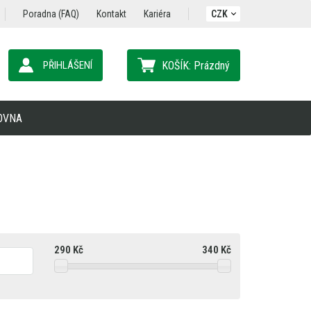
Poradna (FAQ)
Kontakt
Kariéra
CZK
PŘIHLÁŠENÍ
KOŠÍK:
Prázdný
OVNA
290
Kč
340
Kč