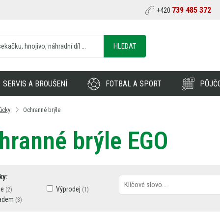
739 485 372
+420
HLEDAT
SERVIS A BROUŠENÍ
FOTBAL A SPORT
PŮJČ
ůcky
Ochranné brýle
hranné brýle EGO
ky:
ce
Výprodej
adem