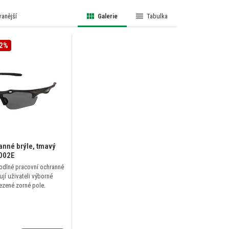
anější
Galerie
Tabulka
12%
nné brýle, tmavý
S002E
odlné pracovní ochranné
ují uživateli výborné
ezené zorné pole.