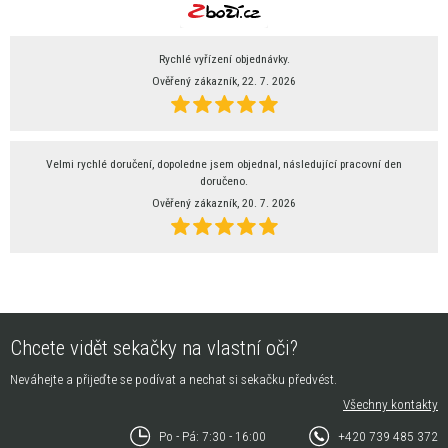
Rychlé vyřízení objednávky.
Ověřený zákazník, 22. 7. 2026
Velmi rychlé doručení, dopoledne jsem objednal, následující pracovní den
doručeno.
Ověřený zákazník, 20. 7. 2026
Chcete vidět sekačky na vlastní oči?
Neváhejte a přijeďte se podívat a nechat si sekačku předvést.
Všechny kontakty
Po - Pá: 7:30 - 16:00
+420 739 485 372