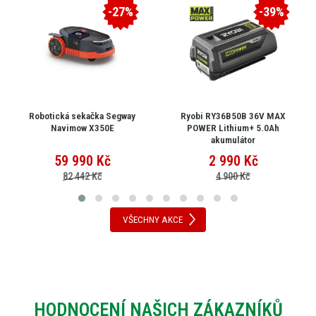
-27%
-39%
Robotická sekačka Segway
Ryobi RY36B50B 36V MAX
Navimow X350E
POWER Lithium+ 5.0Ah
akumulátor
59 990
Kč
2 990
Kč
82 442 Kč
4 900 Kč
VŠECHNY AKCE
HODNOCENÍ NAŠICH ZÁKAZNÍKŮ