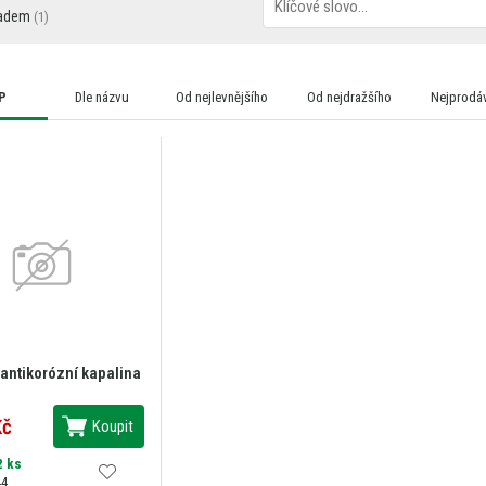
adem
P
Dle názvu
Od nejlevnějšího
Od nejdražšího
Nejprodáv
 antikorózní kapalina
Kč
Koupit
2 ks
44