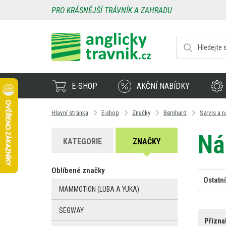
PRO KRÁSNĚJŠÍ TRÁVNÍK A ZAHRADU
E-SHOP
AKČNÍ NABÍDKY
Hlavní stránka
E-shop
Značky
Bernhard
Servis a n
Ná
KATEGORIE
ZNAČKY
Oblíbené značky
Ostatní
MAMMOTION (LUBA A YUKA)
SEGWAY
Přízna