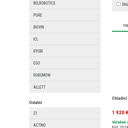
BELROBOTICS
Skl
PURE
TO
BIOVIN
ICL
RYOBI
EGO
ROBOMOW
ALLETT
Chladící
Ostatní
1 920 
21
Skladem 
ACTINO
Kód: 2012