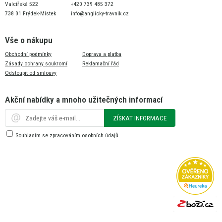
Valcířská 522
+420 739 485 372
738 01 Frýdek-Místek
info@anglicky-travnik.cz
Vše o nákupu
Obchodní podmínky
Doprava a platba
Zásady ochrany soukromí
Reklamační řád
Odstoupit od smlouvy
Akční nabídky a mnoho užitečných informací
ZÍSKAT INFORMACE
Souhlasím se zpracováním
osobních údajů
.