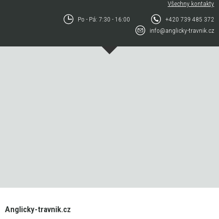
Všechny kontakty
Po - Pá: 7:30 - 16:00
+420 739 485 372
info@anglicky-travnik.cz
Anglicky-travnik.cz