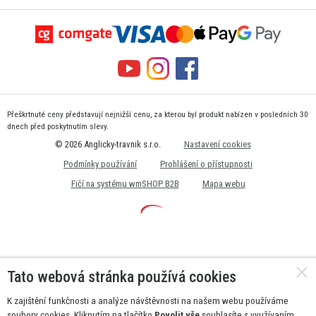
Přeškrtnuté ceny představují nejnižší cenu, za kterou byl produkt nabízen v posledních 30
dnech před poskytnutím slevy.
© 2026 Anglicky-travnik s.r.o.
Nastavení cookies
Podmínky používání
Prohlášení o přístupnosti
Fičí na systému wmSHOP B2B
Mapa webu
Tato webová stránka používá cookies
K zajištění funkčnosti a analýze návštěvnosti na našem webu používáme
soubory cookies. Kliknutím na tlačítko
Povolit vše
souhlasíte s využívaním