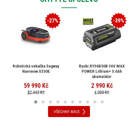
-27%
-39%
Robotická sekačka Segway
Ryobi RY36B50B 36V MAX
Navimow X350E
POWER Lithium+ 5.0Ah
akumulátor
59 990
Kč
2 990
Kč
82 442 Kč
4 900 Kč
VŠECHNY AKCE