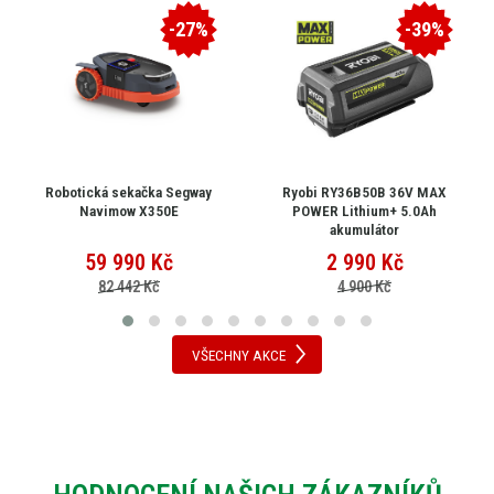
-27%
-39%
Robotická sekačka Segway
Ryobi RY36B50B 36V MAX
Navimow X350E
POWER Lithium+ 5.0Ah
akumulátor
59 990
Kč
2 990
Kč
82 442 Kč
4 900 Kč
VŠECHNY AKCE