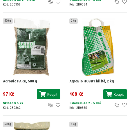
Kód: 2B0356
Kód: 2B0364
500 g
2 kg
AgroBio PARK, 500 g
AgroBio HOBBY hřiště, 2 kg
97 Kč
408 Kč
Koupit
Koupit
Skladem 5 ks
Skladem do 2 - 5 dnů
Kód: 2B0362
Kód: 2B0355
500 g
5 kg