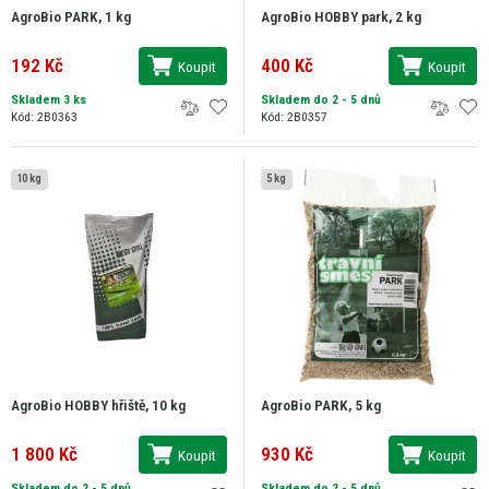
AgroBio PARK, 1 kg
AgroBio HOBBY park, 2 kg
192 Kč
400 Kč
Koupit
Koupit
Skladem 3 ks
Skladem do 2 - 5 dnů
Kód: 2B0363
Kód: 2B0357
10 kg
5 kg
AgroBio HOBBY hřiště, 10 kg
AgroBio PARK, 5 kg
1 800 Kč
930 Kč
Koupit
Koupit
Skladem do 2 - 5 dnů
Skladem do 2 - 5 dnů