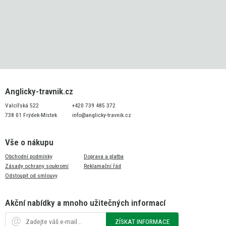
Anglicky-travnik.cz
Valcířská 522
+420 739 485 372
738 01 Frýdek-Místek
info@anglicky-travnik.cz
Vše o nákupu
Obchodní podmínky
Doprava a platba
Zásady ochrany soukromí
Reklamační řád
Odstoupit od smlouvy
Akční nabídky a mnoho užitečných informací
ZÍSKAT INFORMACE