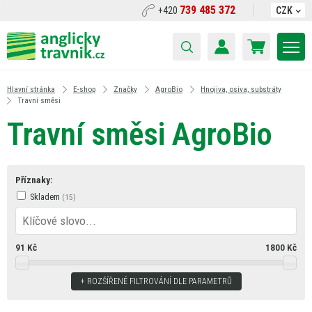
739 485 372
+420
CZK
Hlavní stránka
E-shop
Značky
AgroBio
Hnojiva, osiva, substráty
Travní směsi
Travní směsi AgroBio
Příznaky:
Skladem
91
Kč
1800
Kč
ROZŠÍŘENÉ FILTROVÁNÍ DLE PARAMETRŮ