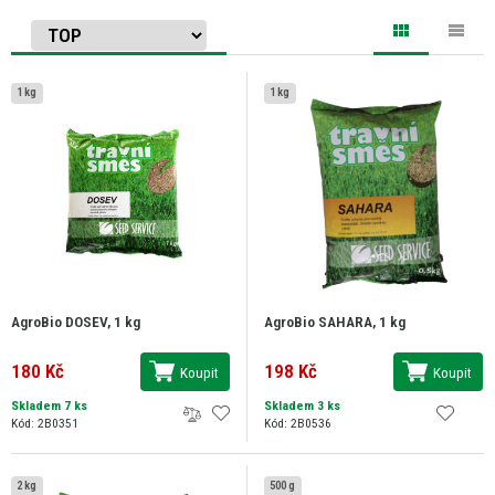
1 kg
1 kg
AgroBio DOSEV, 1 kg
AgroBio SAHARA, 1 kg
180 Kč
198 Kč
Koupit
Koupit
Skladem 7 ks
Skladem 3 ks
Kód: 2B0351
Kód: 2B0536
2 kg
500 g