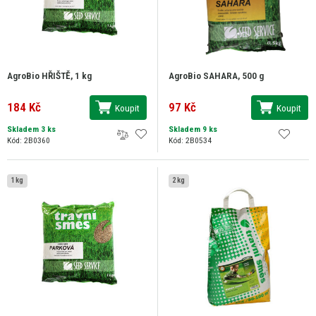
AgroBio HŘIŠTĚ, 1 kg
AgroBio SAHARA, 500 g
184 Kč
97 Kč
Koupit
Koupit
Skladem 3 ks
Skladem 9 ks
Kód: 2B0360
Kód: 2B0534
1 kg
2 kg