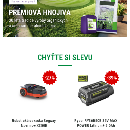
CHYŤTE SI SLEVU
-27%
-39%
Robotická sekačka Segway
Ryobi RY36B50B 36V MAX
Navimow X350E
POWER Lithium+ 5.0Ah