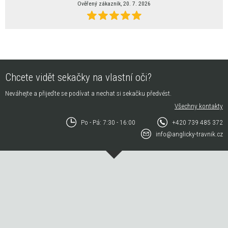
Ověřený zákazník, 20. 7. 2026
Chcete vidět sekačky na vlastní oči?
Neváhejte a přijeďte se podívat a nechat si sekačku předvést.
Všechny kontakty
Po - Pá: 7:30 - 16:00
+420 739 485 372
info@anglicky-travnik.cz