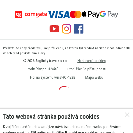
Přeškrtnuté ceny představují nejnižší cenu, za kterou byl produkt nabízen v posledních 30
dnech před poskytnutím slevy.
© 2026 Anglicky-travnik s.r.o.
Nastavení cookies
Podmínky používání
Prohlášení o přístupnosti
Fičí na systému wmSHOP B2B
Mapa webu
Tato webová stránka používá cookies
K zajištění funkčnosti a analýze návštěvnosti na našem webu používáme
soubory cookies. Kliknutím na tlačítko
Povolit vše
souhlasíte s využívaním