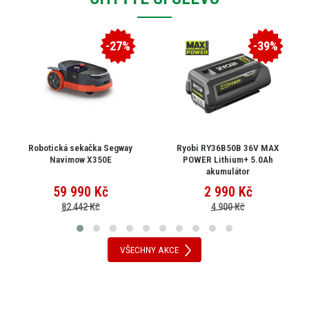
-27%
-39%
Robotická sekačka Segway
Ryobi RY36B50B 36V MAX
Navimow X350E
POWER Lithium+ 5.0Ah
akumulátor
59 990
Kč
2 990
Kč
82 442 Kč
4 900 Kč
VŠECHNY AKCE