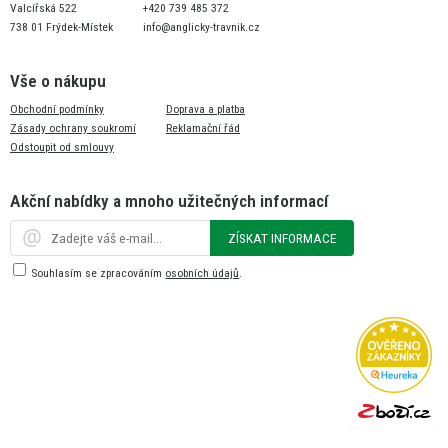
Valcířská 522
+420 739 485 372
738 01 Frýdek-Místek
info@anglicky-travnik.cz
Vše o nákupu
Obchodní podmínky
Doprava a platba
Zásady ochrany soukromí
Reklamační řád
Odstoupit od smlouvy
Akční nabídky a mnoho užitečných informací
ZÍSKAT INFORMACE
Souhlasím se zpracováním
osobních údajů
.