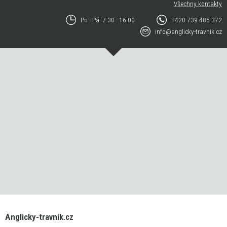
Všechny kontakty
Po - Pá: 7:30 - 16:00
+420 739 485 372
info@anglicky-travnik.cz
Anglicky-travnik.cz