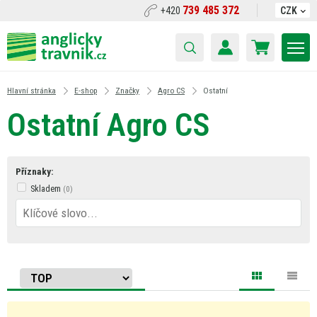
739 485 372
+420
CZK
Hlavní stránka
E-shop
Značky
Agro CS
Ostatní
Ostatní Agro CS
Příznaky:
Skladem