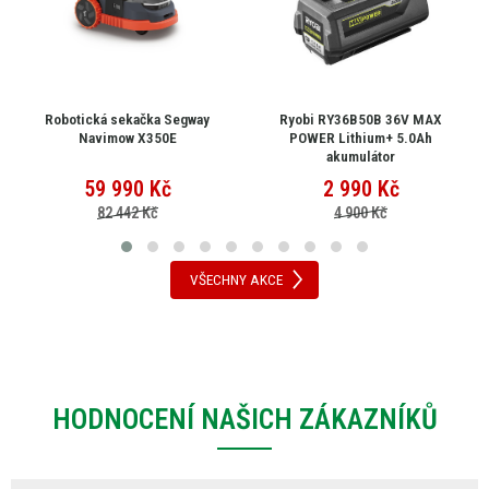
Robotická sekačka Segway
Ryobi RY36B50B 36V MAX
Navimow X350E
POWER Lithium+ 5.0Ah
akumulátor
59 990
Kč
2 990
Kč
82 442 Kč
4 900 Kč
VŠECHNY AKCE
HODNOCENÍ NAŠICH ZÁKAZNÍKŮ