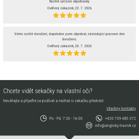
Rychlé vyřízení objednávky.
Ověřený zákazník, 22. 7. 2026
Velmi rychlé doručení, dopoledne jsem objednal, následující pracovní den
doručeno.
Ověřený zákazník, 20. 7. 2026
Chcete vidět sekačky na vlastní oči?
Neváhejte a přijeďte se podívat a nechat si sekačku předvést.
Všechny kontakty
Po - Pá: 7:30 - 16:00
+420 739 485 372
info@anglicky-travnik.cz