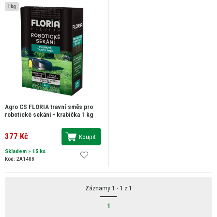
1 kg
Agro CS FLORIA travní směs pro
robotické sekání - krabička 1 kg
377 Kč
Koupit
Skladem
> 15 ks
Kód: 2A1488
Záznamy 1 - 1 z 1
1