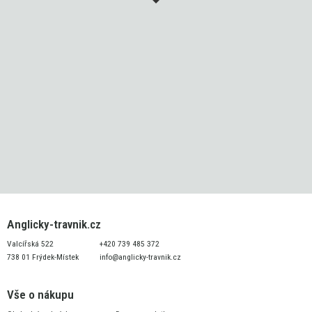
Anglicky-travnik.cz
Valcířská 522
+420 739 485 372
738 01 Frýdek-Místek
info@anglicky-travnik.cz
Vše o nákupu