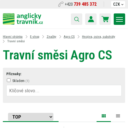
739 485 372
+420
CZK
Hlavní stránka
E-shop
Značky
Agro CS
Hnojiva, osiva, substráty
Travní směsi
Travní směsi Agro CS
Příznaky:
Skladem