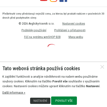
Přeškrtnuté ceny představují nejnižší cenu, za kterou byl produkt nabízen v posledních 30
dnech před poskytnutím slevy.
© 2026 Anglicky-travnik s.r.o.
Nastavení cookies
Podmínky používání
Prohlášení o přístupnosti
Fičí na systému wmSHOP B2B
Mapa webu
Tato webová stránka používá cookies
K zajištění funkčnosti a analýze návštěvnosti na našem webu používáme
soubory cookies. Kliknutím na tlačítko
Povolit vše
souhlasíte s využívaním
cookies. Nastavení cookies můžete upravit kliknutím na tlačítko
Nastavení
.
Další informace »
POVOLIT VŠE
NASTAVENÍ