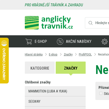
PRO KRÁSNĚJŠÍ TRÁVNÍK A ZAHRADU
E-SHOP
AKČNÍ NABÍDKY
Hlavní stránka
E-shop
Značky
ProfiPOOL
Nezařaz
Ne
KATEGORIE
ZNAČKY
Oblíbené značky
Přízna
MAMMOTION (LUBA A YUKA)
Skl
SEGWAY