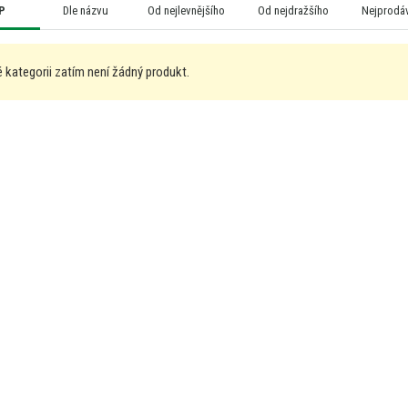
P
Dle názvu
Od nejlevnějšího
Od nejdražšího
Nejprodáv
 kategorii zatím není žádný produkt.