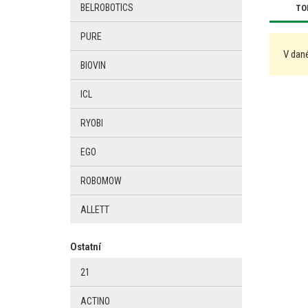
BELROBOTICS
TO
PURE
V dané
BIOVIN
ICL
RYOBI
EGO
ROBOMOW
ALLETT
Ostatní
21
ACTINO