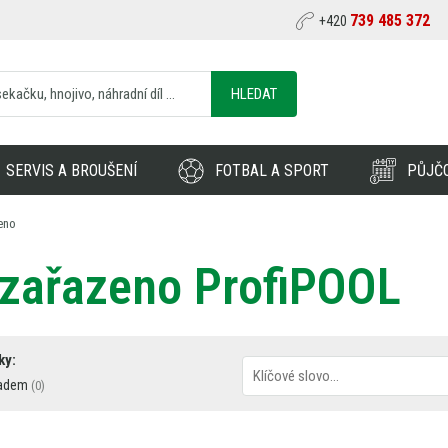
739 485 372
+420
HLEDAT
SERVIS A BROUŠENÍ
FOTBAL A SPORT
PŮJČ
eno
zařazeno ProfiPOOL
ky:
adem