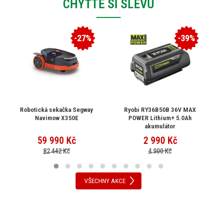
CHYŤTE SI SLEVU
-27%
-39%
Robotická sekačka Segway
Ryobi RY36B50B 36V MAX
Navimow X350E
POWER Lithium+ 5.0Ah
akumulátor
59 990
Kč
2 990
Kč
82 442 Kč
4 900 Kč
VŠECHNY AKCE