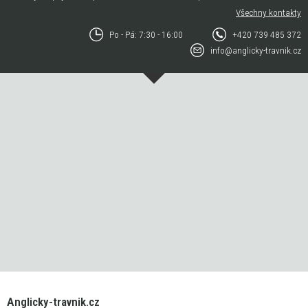
Všechny kontakty
Po - Pá: 7:30 - 16:00
+420 739 485 372
info@anglicky-travnik.cz
Anglicky-travnik.cz