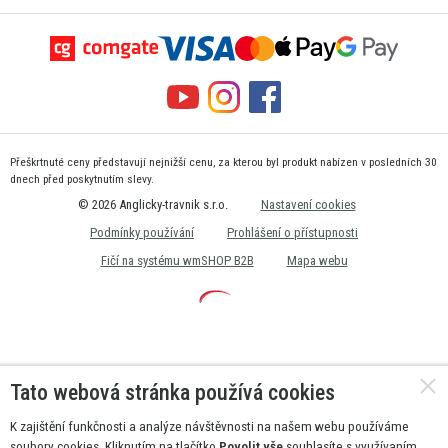
Přeškrtnuté ceny představují nejnižší cenu, za kterou byl produkt nabízen v posledních 30
dnech před poskytnutím slevy.
© 2026 Anglicky-travnik s.r.o.
Nastavení cookies
Podmínky používání
Prohlášení o přístupnosti
Fičí na systému wmSHOP B2B
Mapa webu
Tato webová stránka používá cookies
K zajištění funkčnosti a analýze návštěvnosti na našem webu používáme
soubory cookies. Kliknutím na tlačítko
Povolit vše
souhlasíte s využívaním