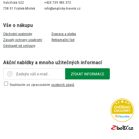
Valcířská 522
+420 739 485 372
738 01 Frýdek-Místek
info@anglicky-travnik.cz
Vše o nákupu
Obchodní podmínky
Doprava a platba
Zásady ochrany soukromí
Reklamační řád
Odstoupit od smlouvy
Akční nabídky a mnoho užitečných informací
ZÍSKAT INFORMACE
Souhlasím se zpracováním
osobních údajů
.