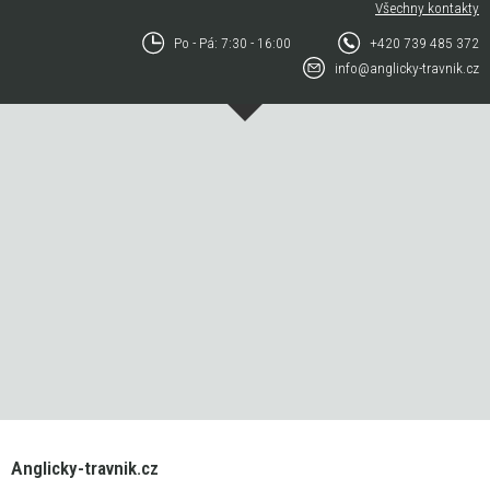
Všechny kontakty
Po - Pá: 7:30 - 16:00
+420 739 485 372
info@anglicky-travnik.cz
Anglicky-travnik.cz