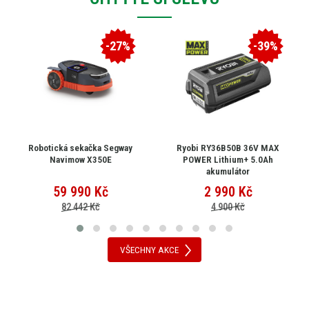
-27%
-39%
Robotická sekačka Segway
Ryobi RY36B50B 36V MAX
Navimow X350E
POWER Lithium+ 5.0Ah
akumulátor
59 990
Kč
2 990
Kč
82 442 Kč
4 900 Kč
VŠECHNY AKCE