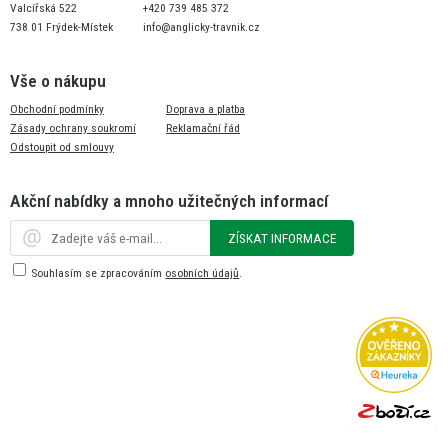
Valcířská 522
+420 739 485 372
738 01 Frýdek-Místek
info@anglicky-travnik.cz
Vše o nákupu
Obchodní podmínky
Doprava a platba
Zásady ochrany soukromí
Reklamační řád
Odstoupit od smlouvy
Akční nabídky a mnoho užitečných informací
ZÍSKAT INFORMACE
Souhlasím se zpracováním
osobních údajů
.