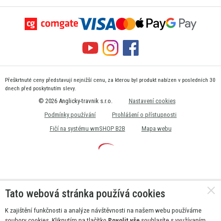
Přeškrtnuté ceny představují nejnižší cenu, za kterou byl produkt nabízen v posledních 30
dnech před poskytnutím slevy.
© 2026 Anglicky-travnik s.r.o.
Nastavení cookies
Podmínky používání
Prohlášení o přístupnosti
Fičí na systému wmSHOP B2B
Mapa webu
Tato webová stránka používá cookies
K zajištění funkčnosti a analýze návštěvnosti na našem webu používáme
soubory cookies. Kliknutím na tlačítko
Povolit vše
souhlasíte s využívaním