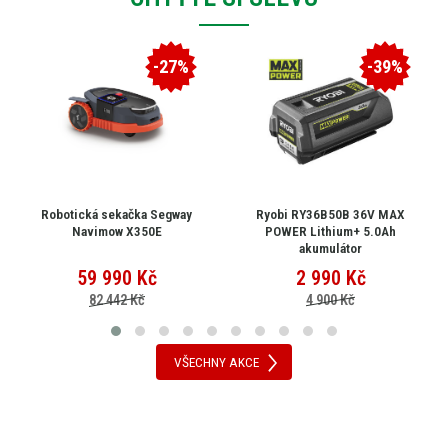
-27%
-39%
Robotická sekačka Segway
Ryobi RY36B50B 36V MAX
Navimow X350E
POWER Lithium+ 5.0Ah
akumulátor
59 990
Kč
2 990
Kč
82 442 Kč
4 900 Kč
VŠECHNY AKCE