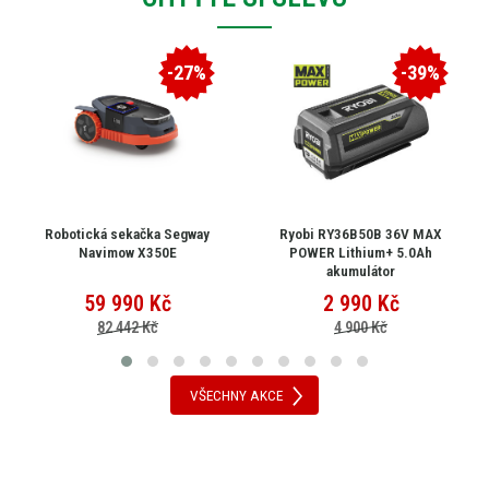
-27%
-39%
Robotická sekačka Segway
Ryobi RY36B50B 36V MAX
Navimow X350E
POWER Lithium+ 5.0Ah
akumulátor
59 990
Kč
2 990
Kč
82 442 Kč
4 900 Kč
VŠECHNY AKCE