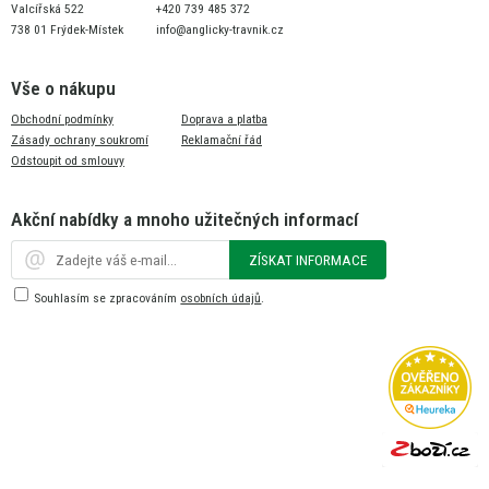
Valcířská 522
+420 739 485 372
738 01 Frýdek-Místek
info@anglicky-travnik.cz
Vše o nákupu
Obchodní podmínky
Doprava a platba
Zásady ochrany soukromí
Reklamační řád
Odstoupit od smlouvy
Akční nabídky a mnoho užitečných informací
ZÍSKAT INFORMACE
Souhlasím se zpracováním
osobních údajů
.