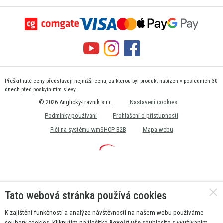
Přeškrtnuté ceny představují nejnižší cenu, za kterou byl produkt nabízen v posledních 30
dnech před poskytnutím slevy.
© 2026 Anglicky-travnik s.r.o.
Nastavení cookies
Podmínky používání
Prohlášení o přístupnosti
Fičí na systému wmSHOP B2B
Mapa webu
Tato webová stránka používá cookies
K zajištění funkčnosti a analýze návštěvnosti na našem webu používáme
soubory cookies. Kliknutím na tlačítko
Povolit vše
souhlasíte s využívaním