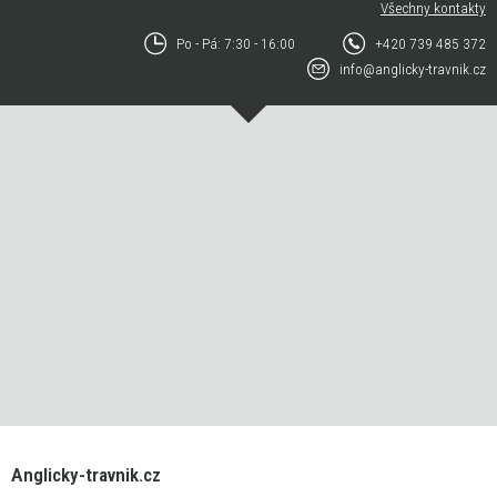
Všechny kontakty
Po - Pá: 7:30 - 16:00
+420 739 485 372
info@anglicky-travnik.cz
Anglicky-travnik.cz