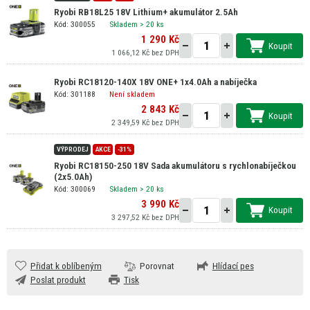
Ryobi RB18L25 18V Lithium+ akumulátor 2.5Ah
Kód: 300055
Skladem
> 20 ks
1 290 Kč
Koupit
1 066,12 Kč bez DPH
Ryobi RC18120-140X 18V ONE+ 1x4.0Ah a nabíječka
Kód: 301188
Není skladem
2 843 Kč
Koupit
2 349,59 Kč bez DPH
VÝPRODEJ
AKCE
-31%
Ryobi RC18150-250 18V Sada akumulátoru s rychlonabíječkou
(2x5.0Ah)
Kód: 300069
Skladem
> 20 ks
3 990 Kč
Koupit
3 297,52 Kč bez DPH
Přidat k oblíbeným
Porovnat
Hlídací pes
Poslat produkt
Tisk