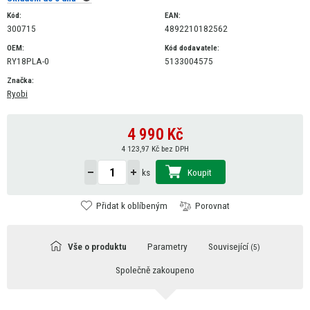
Kód:
EAN:
300715
4892210182562
OEM:
Kód dodavatele:
RY18PLA-0
5133004575
Značka:
Ryobi
4 990
Kč
4 123,97 Kč bez DPH
Koupit
ks
Přidat k oblíbeným
Porovnat
Vše o produktu
Parametry
Související
(5)
Společně zakoupeno