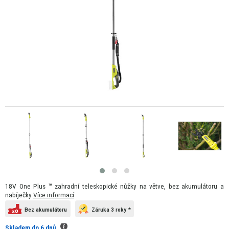
18V One Plus ™ zahradní teleskopické nůžky na větve, bez akumulátoru a
nabíječky
Více informací
Bez akumulátoru
Záruka 3 roky *
Skladem do 6 dnů