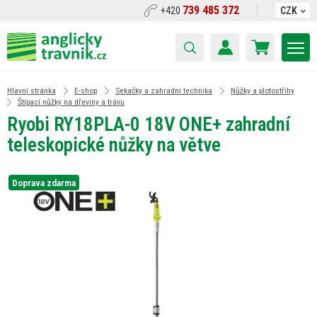
739 485 372
+420
CZK
Hlavní stránka
E-shop
Sekačky a zahradní technika
Nůžky a plotostřihy
Štípací nůžky na dřeviny a trávu
Ryobi RY18PLA-0 18V ONE+ zahradní
teleskopické nůžky na větve
Doprava zdarma