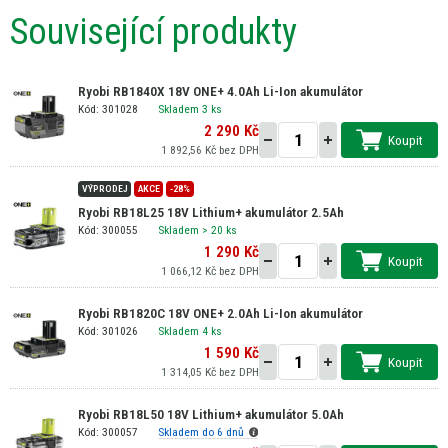
Související produkty
Ryobi RB1840X 18V ONE+ 4.0Ah Li-Ion akumulátor
Kód: 301028
Skladem 3 ks
2 290 Kč
Koupit
1 892,56 Kč bez DPH
VÝPRODEJ
AKCE
-28%
Ryobi RB18L25 18V Lithium+ akumulátor 2.5Ah
Kód: 300055
Skladem
> 20 ks
1 290 Kč
Koupit
1 066,12 Kč bez DPH
Ryobi RB1820C 18V ONE+ 2.0Ah Li-Ion akumulátor
Kód: 301026
Skladem 4 ks
1 590 Kč
Koupit
1 314,05 Kč bez DPH
Ryobi RB18L50 18V Lithium+ akumulátor 5.0Ah
Kód: 300057
Skladem do 6 dnů