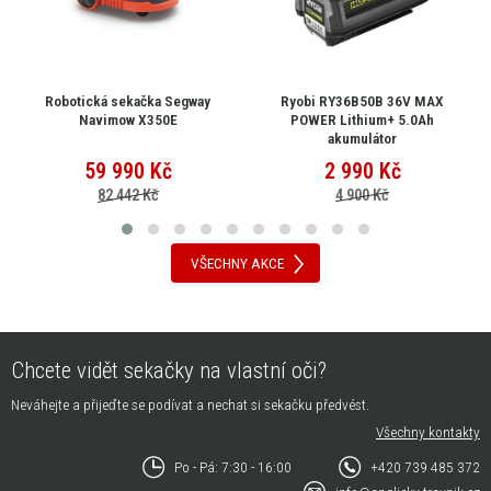
Robotická sekačka Segway
Ryobi RY36B50B 36V MAX
Navimow X350E
POWER Lithium+ 5.0Ah
akumulátor
59 990
Kč
2 990
Kč
82 442 Kč
4 900 Kč
VŠECHNY AKCE
Chcete vidět sekačky na vlastní oči?
Neváhejte a přijeďte se podívat a nechat si sekačku předvést.
Všechny kontakty
Po - Pá: 7:30 - 16:00
+420 739 485 372