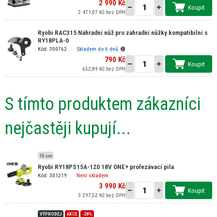
2 990 Kč
Koupit
2 471,07 Kč bez DPH
Ryobi RAC315 Náhradní nůž pro zahradní nůžky kompatibilní s
RY18PLA-0
Kód: 300762
Skladem do 6 dnů
790 Kč
Koupit
652,89 Kč bez DPH
S tímto produktem zákazníci
nejčastěji kupují...
15 cm
Ryobi RY18PS15A-120 18V ONE+ prořezávací pila
Kód: 301219
Není skladem
3 990 Kč
Koupit
3 297,52 Kč bez DPH
VÝPRODEJ
AKCE
-28%