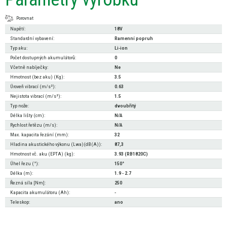
Porovnat
Napětí:
18V
Standardní vybavení:
Ramenní popruh
Typ aku:
Li-ion
Počet dostupných akumulátorů:
0
Včetně nabíječky:
Ne
Hmotnost (bez aku) (Kg):
3.5
Úroveň vibrací (m/s²):
0.63
Nejistota vibrací (m/s²):
1.5
Typ nože:
dvoubřitý
Délka lišty (cm):
N/A
Rychlost řetězu (m/s):
N/A
Max. kapacita řezání (mm):
32
Hladina akustického výkonu (Lwa)(dB(A)):
87,3
Hmotnost vč. aku (EPTA) (kg):
3.93 (RB1820C)
Úhel řezu (°):
150°
Délka (m):
1.9 - 2.7
Řezná síla [Nm]:
250
Kapacita akumulátoru (Ah):
-
Teleskop:
ano