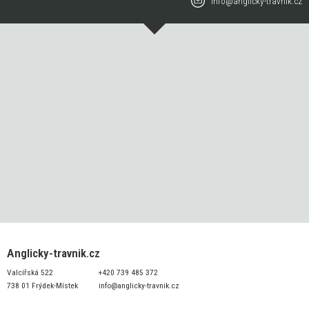
info@anglicky-travnik.cz
Anglicky-travnik.cz
Valcířská 522
+420 739 485 372
738 01 Frýdek-Místek
info@anglicky-travnik.cz