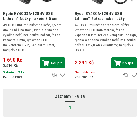
Ryobi RY4CGSA-120 4V USB
Ryobi RY4SCA-120 4V USB
Lithium™ Nůžky na keře 8.5 cm
Lithium™ Zahradnické nůžky
4V USB Lithium™ nůžky na keře, 8,5 cm
4V USB Lithium™ zahradnické nůžky,
dlouhý nůž na trávu, rychlá a snadná
vybaveno LED indikátorem, řezná
výměna nožů bez použití nářadí, řezná
kapacita 8 mm, lehký a kompaktní design,
kapacita 8 mm, vybaveno LED
rychlá a snadná výměna nožů bez použití
indikátorem 1 x 2,0 Ah akumulátor,
nářadí 1 x 2,0 Ah akumulátor, nabíječka
nabíječka USB-C
USB-C
1 690 Kč
2 291 Kč
Koupit
Koupit
2 015 Kč
Skladem 2 ks
Není skladem
Kód: 301303
Kód: 301304
Záznamy 1 - 8 z 8
1