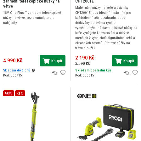
zahradní teleskopické nůžky na
CHT2001E
větve
Malé ruční nůžky na keře a trávníky
18V One Plus ™ zahradní teleskopické
CHT2001E jsou ideálním náčiním pro
nůžky na větve, bez akumulátoru a
každodenní péči o zahradu. Jsou
nabíječky
dodávány se dvěma rychle
vyměnitelnými nástavci. Lištové nůžky na
keře využijete ke tvarování a údržbě
menších živých plotů, figurálních keřů a
okrasných stromů. Prstové nůžky na
trávu slouží k...
2 190 Kč
4 990 Kč
Koupit
Koupit
2 590 Kč
Skladem do 6 dnů
Skladem poslední kus
Kód: 300715
Kód: 500015
-3%
AKCE