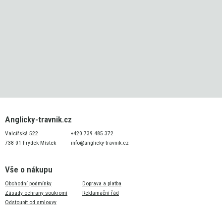
Anglicky-travnik.cz
Valcířská 522
+420 739 485 372
738 01 Frýdek-Místek
info@anglicky-travnik.cz
Vše o nákupu
Obchodní podmínky
Doprava a platba
Zásady ochrany soukromí
Reklamační řád
Odstoupit od smlouvy