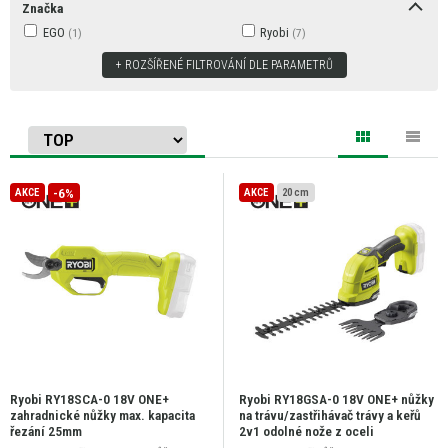
Značka
EGO
Ryobi
ROZŠÍŘENÉ FILTROVÁNÍ DLE PARAMETRŮ
-6%
AKCE
AKCE
20 cm
Ryobi RY18SCA-0 18V ONE+
Ryobi RY18GSA-0 18V ONE+ nůžky
zahradnické nůžky max. kapacita
na trávu/zastřihávač trávy a keřů
řezání 25mm
2v1 odolné nože z oceli