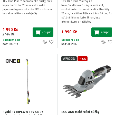
18V One Plus ™ zahradnické nůžky, max.
18V One Plus ™ nůžky na
kapacita řezání 25 mm, extra ostré
trávu/zastřihávač trávy a keřů 2v1,
japonské bypassové nože SK5 z chromu,
odolné nože z tvrzené oceli, délka lišty
bez akumulátoru a nabíječky
20 cm, 1x střižná lišta na trávu 10 cm, 1x
střižná lišta na keře 18 cm, bez
akumulátoru a nabíječky
1 990 Kč
1 990 Kč
Koupit
Koupit
2 107 Kč
Skladem 5 ks
Skladem 5 ks
Kód: 300799
Kód: 300936
-15%
VÝPRODEJ
Ryobi RY18PLA-0 18V ONE+
EGO AKU malé ruční nůžky