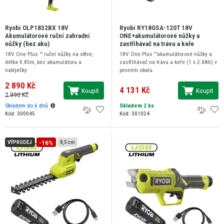
Ryobi OLP1832BX 18V
Ryobi RY18GSA-120T 18V
Akumulátorové ruční zahradní
ONE+akumulátorové nůžky a
nůžky (bez aku)
zastřihávač na trávu a keře
18V One Plus ™ ruční nůžky na větve,
18V One Plus ™akumulátorové nůžky a
délka 0.85m, bez akumulátoru a
zastřihávač na trávu a keře (1 x 2.0Ah) v
nabíječky
pevném obalu.
2 890 Kč
4 131 Kč
Koupit
Koupit
2 990 Kč
Skladem do 6 dnů
Skladem 2 ks
Kód: 300045
Kód: 301024
-16%
VÝPRODEJ
8,5 cm