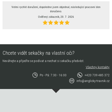
Velmi rychlé doručení, dopoledne jsem objednal, následující pracovní den
doručeno.
Ověřený zákazník, 20. 7. 2026
Chcete vidět sekačky na vlastní oči?
Neváhejte a přijeďte se podívat a nechat si sekačku předvést.
Všechny kontakty
Po - Pá: 7:30 - 16:00
+420 739 485 372
info@anglicky-travnik.cz