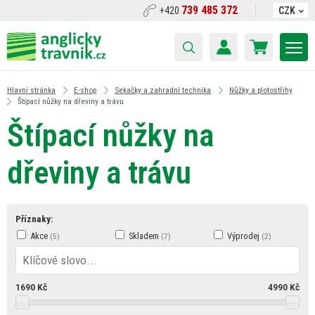
739 485 372
+420
CZK
Hlavní stránka
E-shop
Sekačky a zahradní technika
Nůžky a plotostřihy
Štípací nůžky na dřeviny a trávu
Štípací nůžky na
dřeviny a trávu
Příznaky:
Akce
Skladem
Výprodej
1690
Kč
4990
Kč