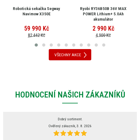
Robotická sekačka Segway
Ryobi RY36B50B 36V MAX
Navimow X350E
POWER Lithium+ 5.0Ah
akumulátor
59 990
Kč
2 990
Kč
82 442 Kč
4 900 Kč
VŠECHNY AKCE
HODNOCENÍ NAŠICH ZÁKAZNÍKŮ
Dobrý sortiment.
Ověřený zákazník, 3. 8. 2026