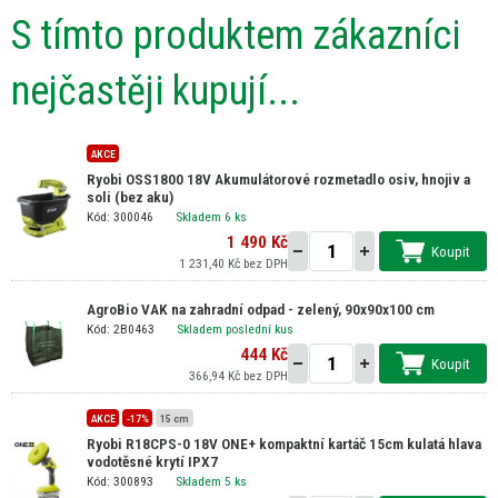
S tímto produktem zákazníci
nejčastěji kupují...
AKCE
Ryobi OSS1800 18V Akumulátorové rozmetadlo osiv, hnojiv a
soli (bez aku)
Kód: 300046
Skladem 6 ks
1 490 Kč
Koupit
1 231,40 Kč bez DPH
AgroBio VAK na zahradní odpad - zelený, 90x90x100 cm
Kód: 2B0463
Skladem poslední kus
444 Kč
Koupit
366,94 Kč bez DPH
AKCE
-17%
15 cm
Ryobi R18CPS-0 18V ONE+ kompaktní kartáč 15cm kulatá hlava
vodotěsné krytí IPX7
Kód: 300893
Skladem 5 ks