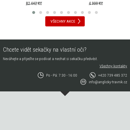
82 442 Kč
4 900 Kč
VŠECHNY AKCE
Chcete vidět sekačky na vlastní oči?
Neváhejte a přijeďte se podívat a nechat si sekačku předvést.
Všechny kontakty
Po - Pá: 7:30 - 16:00
+420 739 485 372
info@anglicky-travnik.cz