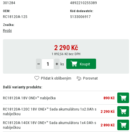
301284
4892210255389
OEM:
Kód dodavatele:
RC18120A-125
5133006917
Značka:
Ryobi
2 290
Kč
1 892,56 Kč bez DPH
Koupit
ks
Přidat k oblíbeným
Porovnat
Další varianty produktu:
RC18120A 18V ONE+™ nabíječka
890 Kč
RC18120A-120C 18V ONE+™ Sada akumulátoru 1x2.0Ah s
2 290 Kč
nabíječkou
RC18120A-140X 18V ONE+™ Sada akumulátoru 1x4.0Ah s
2 890 Kč
nabíječkou