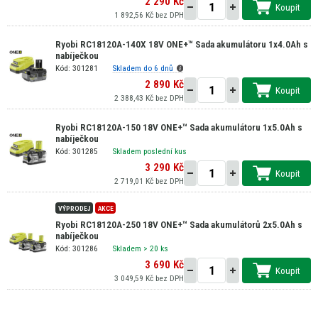
2 290 Kč
Koupit
1 892,56 Kč bez DPH
Ryobi RC18120A-140X 18V ONE+™ Sada akumulátoru 1x4.0Ah s
nabíječkou
Kód: 301281
Skladem do 6 dnů
2 890 Kč
Koupit
2 388,43 Kč bez DPH
Ryobi RC18120A-150 18V ONE+™ Sada akumulátoru 1x5.0Ah s
nabíječkou
Kód: 301285
Skladem poslední kus
3 290 Kč
Koupit
2 719,01 Kč bez DPH
VÝPRODEJ
AKCE
Ryobi RC18120A-250 18V ONE+™ Sada akumulátorů 2x5.0Ah s
nabíječkou
Kód: 301286
Skladem
> 20 ks
3 690 Kč
Koupit
3 049,59 Kč bez DPH