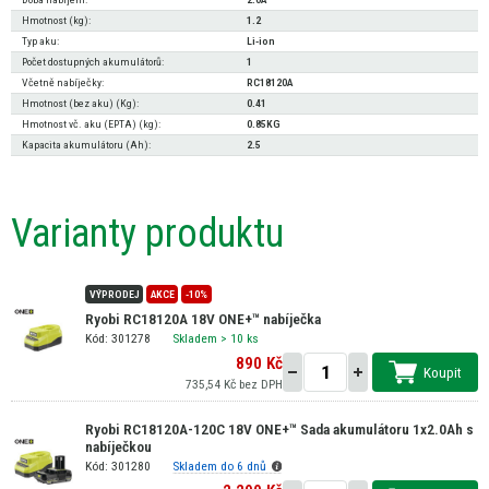
Hmotnost (kg):
1.2
Typ aku:
Li-ion
Počet dostupných akumulátorů:
1
Včetně nabíječky:
RC18120A
Hmotnost (bez aku) (Kg):
0.41
Hmotnost vč. aku (EPTA) (kg):
0.85KG
Kapacita akumulátoru (Ah):
2.5
Varianty produktu
VÝPRODEJ
AKCE
-10%
Ryobi RC18120A 18V ONE+™ nabíječka
Kód: 301278
Skladem
> 10 ks
890 Kč
Koupit
735,54 Kč bez DPH
Ryobi RC18120A-120C 18V ONE+™ Sada akumulátoru 1x2.0Ah s
nabíječkou
Kód: 301280
Skladem do 6 dnů