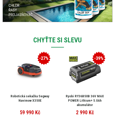
CHYŤTE SI SLEVU
-27%
-39%
Robotická sekačka Segway
Ryobi RY36B50B 36V MAX
Navimow X350E
POWER Lithium+ 5.0Ah
akumulátor
59 990
Kč
2 990
Kč