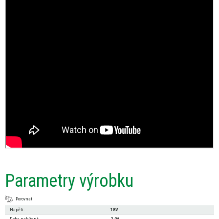
Parametry výrobku
Porovnat
Napětí:
18V
Doba nabíjení:
2.0A