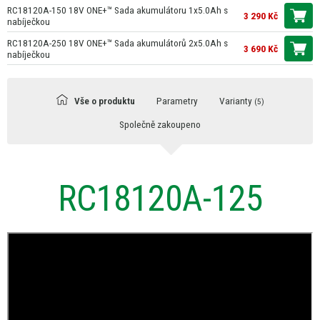
RC18120A-150 18V ONE+™ Sada akumulátoru 1x5.0Ah s
3 290 Kč
nabíječkou
RC18120A-250 18V ONE+™ Sada akumulátorů 2x5.0Ah s
3 690 Kč
nabíječkou
Vše o produktu
Parametry
Varianty
(5)
Společně zakoupeno
RC18120A-125