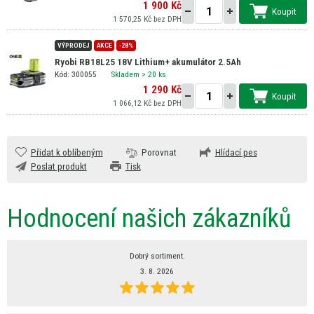
1 900 Kč
Koupit
1 570,25 Kč bez DPH
VÝPRODEJ
AKCE
-28%
Ryobi RB18L25 18V Lithium+ akumulátor 2.5Ah
Kód: 300055
Skladem
> 20 ks
1 290 Kč
Koupit
1 066,12 Kč bez DPH
Přidat k oblíbeným
Porovnat
Hlídací pes
Poslat produkt
Tisk
Hodnocení našich zákazníků
Dobrý sortiment.
3. 8. 2026