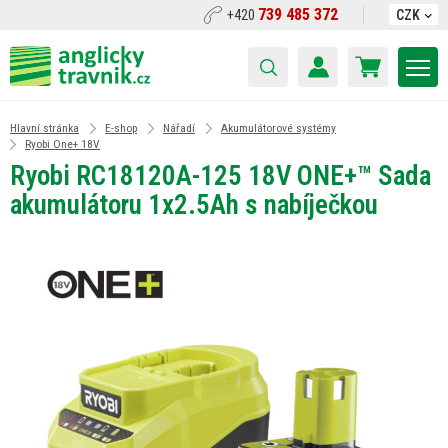
739 485 372
+420
CZK
Hlavní stránka
E-shop
Nářadí
Akumulátorové systémy
Ryobi One+ 18V
Ryobi RC18120A-125 18V ONE+™ Sada
akumulátoru 1x2.5Ah s nabíječkou