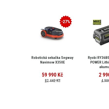
-25%
-27%
nový vysavač
Robotická sekačka Segway
Ryobi RY36B
SPINO E1
Navimow X350E
POWER Lith
akumu
0
Kč
59 990
Kč
2 99
 Kč
82 442 Kč
4 90