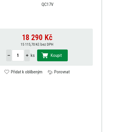
QC17V
18 290
Kč
15 115,70 Kč bez DPH
ks
Koupit
Přidat k oblíbeným
Porovnat