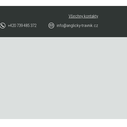
Všechny kontakty
+420 739 485 372
info@anglicky-travnik.cz