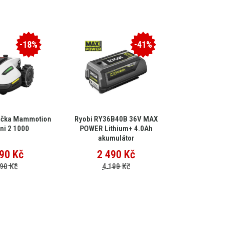
-18%
-41%
ačka Mammotion
Ryobi RY36B40B 36V MAX
EGO Multi-
ni 2 1000
POWER Lithium+ 4.0Ah
MHC
akumulátor
90
Kč
2 490
Kč
15 
90 Kč
4 190 Kč
25