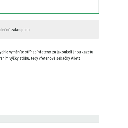
olečně zakoupeno
rychle vyměníte stříhací vřeteno
za
jakoukoli jinou kazetu
ením výšky střihu, tedy vřetenové sekačky Allett