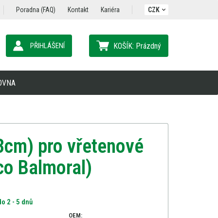
Poradna (FAQ)
Kontakt
Kariéra
CZK
PŘIHLÁŠENÍ
KOŠÍK:
Prázdný
OVNA
43cm) pro vřetenové
co Balmoral)
o 2 - 5 dnů
OEM: