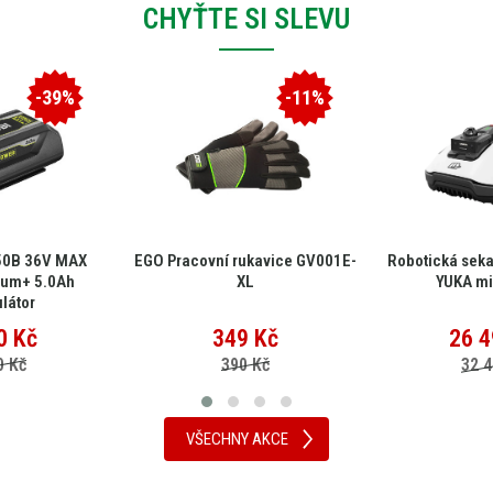
CHYŤTE SI SLEVU
-39%
-11%
50B 36V MAX
EGO Pracovní rukavice GV001E-
Robotická sek
ium+ 5.0Ah
XL
YUKA mi
látor
0
Kč
349
Kč
26 4
0 Kč
390 Kč
32 4
VŠECHNY AKCE