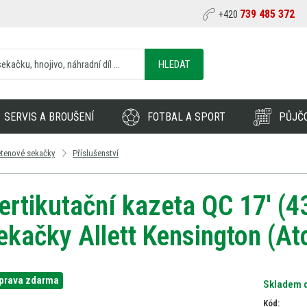
739 485 372
+420
HLEDAT
SERVIS A BROUŠENÍ
FOTBAL A SPORT
PŮJČ
etenové sekačky
Příslušenství
ertikutační kazeta QC 17' (
ekačky Allett Kensington (At
prava zdarma
Skladem d
Kód: