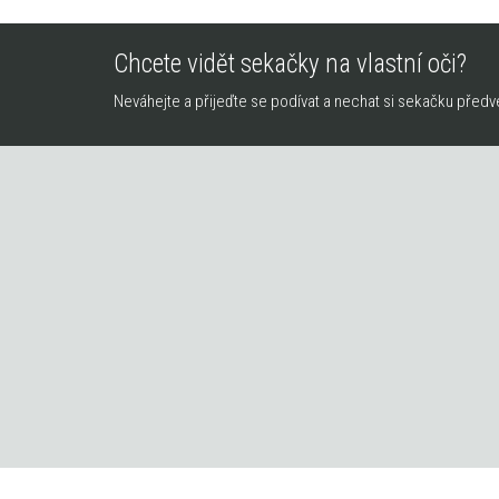
Chcete vidět sekačky na vlastní oči?
Neváhejte a přijeďte se podívat a nechat si sekačku předv