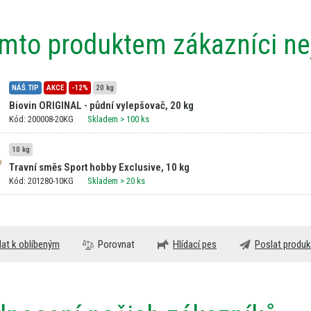
ímto produktem zákazníci nej
NÁŠ TIP
AKCE
-12%
20 kg
Biovin ORIGINAL - půdní vylepšovač, 20 kg
Kód: 200008-20KG
Skladem
> 100 ks
10 kg
Travní směs Sport hobby Exclusive, 10 kg
Kód: 201280-10KG
Skladem
> 20 ks
dat k oblíbeným
Porovnat
Hlídací pes
Poslat produk