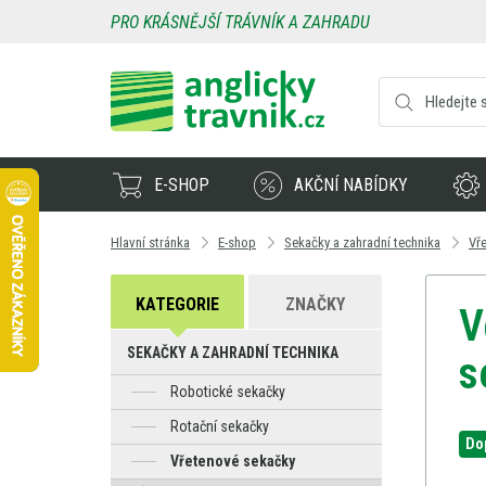
PRO KRÁSNĚJŠÍ TRÁVNÍK A ZAHRADU
E-SHOP
AKČNÍ NABÍDKY
Hlavní stránka
E-shop
Sekačky a zahradní technika
Vř
KATEGORIE
ZNAČKY
V
SEKAČKY A ZAHRADNÍ TECHNIKA
s
Robotické sekačky
Rotační sekačky
Do
Vřetenové sekačky