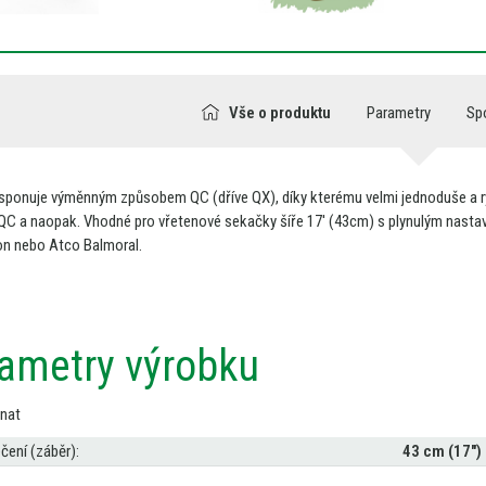
Vše o produktu
Parametry
Sp
isponuje výměnným způsobem
QC
(dříve QX), díky kterému velmi jednoduše
a
QC
a naopak. Vhodné pro vřetenové sekačky šíře 17' (43cm)
s
plynulým nastav
on nebo Atco Balmoral.
ametry výrobku
nat
čení (záběr):
43 cm (17")