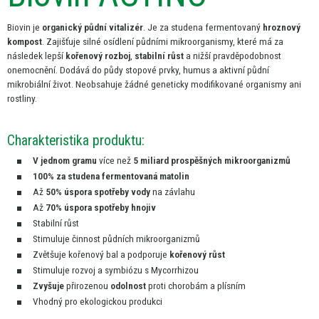
Biovin
je
organický půdní vitalizér
.
Je
za studena fermentovaný
hroznový
kompost
. Zajišťuje silné osídlení půdními mikroorganismy, které
má
za
následek lepší
kořenový rozboj
,
stabilní růst
a
nižší pravděpodobnost
onemocnění. Dodává
do
půdy stopové prvky, humus
a
aktivní půdní
mikrobiální život. Neobsahuje žádné geneticky modifikované organismy ani
rostliny.
Charakteristika produktu:
V jednom gramu
více než
5 miliard prospěšných mikroorganizmů
100%
za
studena fermentovaná matolin
Až
50% úspora spotřeby vody
na
závlahu
Až
70% úspora spotřeby hnojiv
Stabilní růst
Stimuluje činnost půdních mikroorganizmů
Zvětšuje kořenový bal
a
podporuje
kořenový růst
Stimuluje rozvoj
a
symbiózu
s
Mycorrhizou
Zvyšuje
přirozenou
odolnost
proti chorobám
a
plísním
Vhodný pro ekologickou produkci