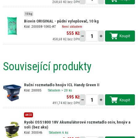
268,60 Kč bez DPH
10 kg
Biovin ORIGINAL - půdní vylepšovač, 10 kg
Kód: 200008-10KG-AT
Není skladem
555 Kč
Koupit
458,68 Kč bez DPH
Související produkty
Ruční rozmetadlo hnojiv ICL Handy Green II
Kód: 2I0005
Skladem
> 20 ks
595 Kč
Koupit
491,74 Kč bez DPH
AKCE
Ryobi OSS1800 18V Akumulátorové rozmetadlo osiv, hnojiv a
soli (bez aku)
Kód: 300046
Skladem 6 ks