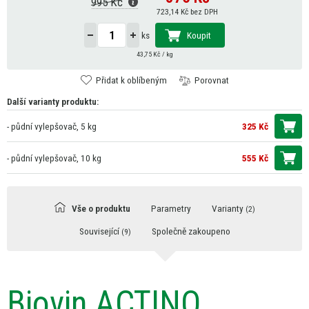
995 Kč
723,14 Kč bez DPH
Koupit
ks
43,75 Kč / kg
Přidat k oblíbeným
Porovnat
Další varianty produktu:
- půdní vylepšovač, 5 kg
325 Kč
- půdní vylepšovač, 10 kg
555 Kč
Vše o produktu
Parametry
Varianty
(2)
Související
Společně zakoupeno
(9)
Biovin ACTINO