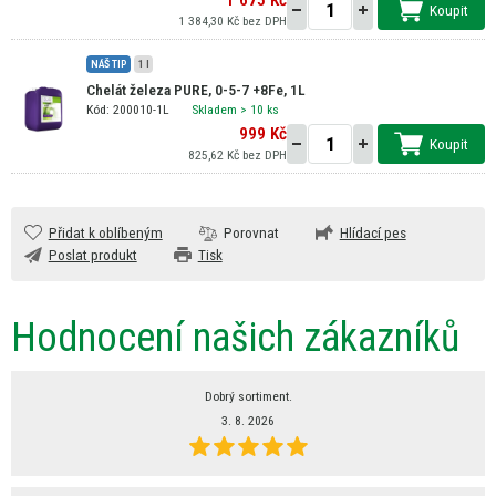
1 675 Kč
Koupit
1 384,30 Kč bez DPH
NÁŠ TIP
1 l
Chelát železa PURE, 0-5-7 +8Fe, 1L
Kód: 200010-1L
Skladem
> 10 ks
999 Kč
Koupit
825,62 Kč bez DPH
Přidat k oblíbeným
Porovnat
Hlídací pes
Poslat produkt
Tisk
Hodnocení našich zákazníků
Dobrý sortiment.
3. 8. 2026