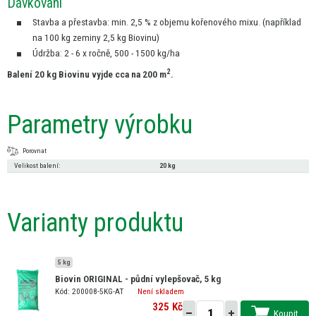
Dávkování
Stavba
a
přestavba: min. 2,5 %
z
objemu kořenového mixu. (například
na
100
kg
zeminy 2,5
kg
Biovinu)
Údržba:
2
-
6
x ročně, 500 - 1500 kg/ha
2
Balení
20
kg Biovinu vyjde cca
na
200 m
.
Parametry výrobku
Porovnat
Velikost balení:
20 kg
Varianty produktu
5 kg
Biovin ORIGINAL - půdní vylepšovač, 5 kg
Kód: 200008-5KG-AT
Není skladem
325 Kč
Koupit