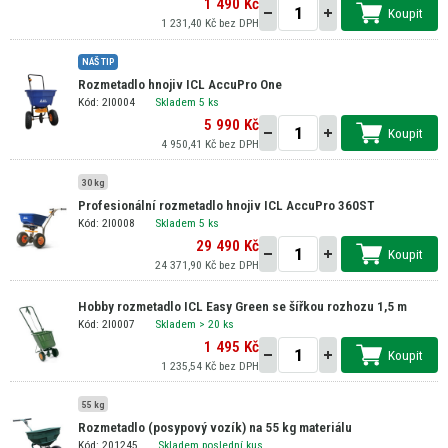
1 490 Kč
Koupit
1 231,40 Kč bez DPH
NÁŠ TIP
Rozmetadlo hnojiv ICL AccuPro One
Kód: 2I0004
Skladem 5 ks
5 990 Kč
Koupit
4 950,41 Kč bez DPH
30 kg
Profesionální rozmetadlo hnojiv ICL AccuPro 360ST
Kód: 2I0008
Skladem 5 ks
29 490 Kč
Koupit
24 371,90 Kč bez DPH
Hobby rozmetadlo ICL Easy Green se šířkou rozhozu 1,5 m
Kód: 2I0007
Skladem
> 20 ks
1 495 Kč
Koupit
1 235,54 Kč bez DPH
55 kg
Rozmetadlo (posypový vozík) na 55 kg materiálu
Kód: 201245
Skladem poslední kus