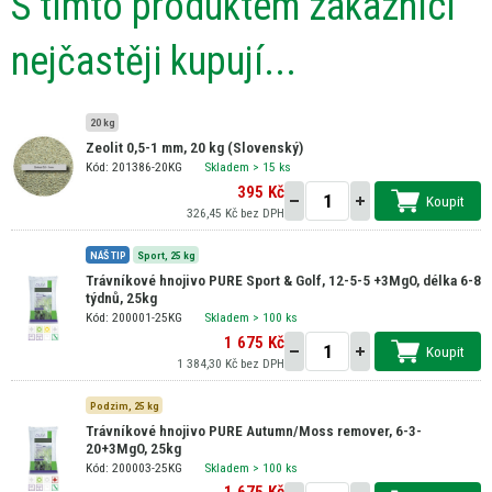
S tímto produktem zákazníci
nejčastěji kupují...
20 kg
Zeolit 0,5-1 mm, 20 kg (Slovenský)
Kód: 201386-20KG
Skladem
> 15 ks
395 Kč
Koupit
326,45 Kč bez DPH
NÁŠ TIP
Sport,
25 kg
Trávníkové hnojivo PURE Sport & Golf, 12-5-5 +3MgO, délka 6-8
týdnů, 25kg
Kód: 200001-25KG
Skladem
> 100 ks
1 675 Kč
Koupit
1 384,30 Kč bez DPH
Podzim,
25 kg
Trávníkové hnojivo PURE Autumn/Moss remover, 6-3-
20+3MgO, 25kg
Kód: 200003-25KG
Skladem
> 100 ks