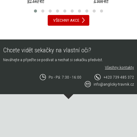
82 442 Kč
4 900 Kč
VŠECHNY AKCE
Chcete vidět sekačky na vlastní oči?
Neváhejte a přijeďte se podívat a nechat si sekačku předvést.
Všechny kontakty
Po - Pá: 7:30 - 16:00
+420 739 485 372
info@anglicky-travnik.cz