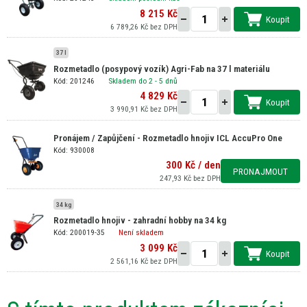
8 215 Kč
Koupit
6 789,26 Kč bez DPH
37 l
Rozmetadlo (posypový vozík) Agri-Fab na 37 l materiálu
Kód: 201246
Skladem do 2 - 5 dnů
4 829 Kč
Koupit
3 990,91 Kč bez DPH
Pronájem / Zapůjčení - Rozmetadlo hnojiv ICL AccuPro One
Kód: 930008
300 Kč / den
PRONAJMOUT
247,93 Kč bez DPH
34 kg
Rozmetadlo hnojiv - zahradní hobby na 34 kg
Kód: 200019-35
Není skladem
3 099 Kč
Koupit
2 561,16 Kč bez DPH