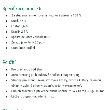
Specifikace produktu:
Za studena fermentovaná hroznová vláknina 100 %
Dusík 2,4 %
Fosfor 0,6 %
Draslík 2,4 %
Spalitelné látky
v
sušině
88
%
Železo jako
Fe
1420 ppm
Granulace: prášek
Použití:
Pro přestavbu
i
údržbu
Jako dressing
po
hloubkové aerifikaci dutými hroty
Vhodný pro: vinnou révu, stromové školky, ovocné kultury, zeleninu,
obilniny, zelené střechy, trávník, květiny, okrasné keře
2
Hnojení trávníku
a
prevence plísně sněžné:
2
-
4
x za rok,
5
kg/100 m
Léčba: posypat napadené místo