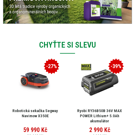
CHYŤTE SI SLEVU
-27%
-39%
Robotická sekačka Segway
Ryobi RY36B50B 36V MAX
Navimow X350E
POWER Lithium+ 5.0Ah
akumulátor
59 990
Kč
2 990
Kč