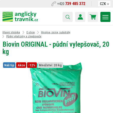
739 485 372
+420
CZK
Hlavní stránka
E-shop
Hnojiva, osiva, substráty
Půdní vitalizéry a zlepšovače
Biovin ORIGINAL - půdní vylepšovač, 20
kg
Náš tip
Akce
-12%
Množství:
20 kg