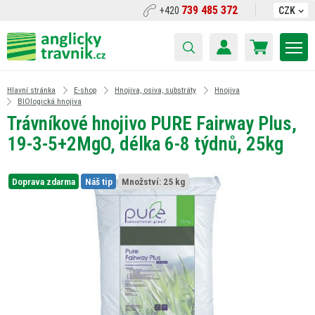
739 485 372
+420
CZK
Hlavní stránka
E-shop
Hnojiva, osiva, substráty
Hnojiva
BIOlogická hnojiva
Trávníkové hnojivo PURE Fairway Plus,
19-3-5+2MgO, délka 6-8 týdnů, 25kg
Doprava zdarma
Náš tip
Množství:
25 kg