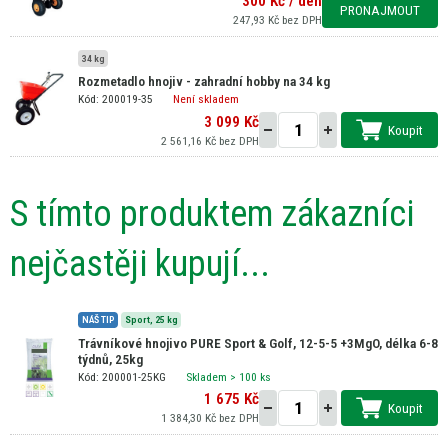
300 Kč / den
PRONAJMOUT
247,93 Kč bez DPH
34 kg
Rozmetadlo hnojiv - zahradní hobby na 34 kg
Kód: 200019-35
Není skladem
3 099 Kč
Koupit
2 561,16 Kč bez DPH
S tímto produktem zákazníci
nejčastěji kupují...
NÁŠ TIP
Sport,
25 kg
Trávníkové hnojivo PURE Sport & Golf, 12-5-5 +3MgO, délka 6-8
týdnů, 25kg
Kód: 200001-25KG
Skladem
> 100 ks
1 675 Kč
Koupit
1 384,30 Kč bez DPH