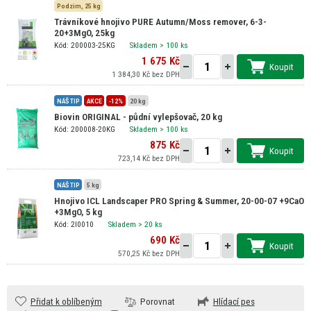
Podzim,
25 kg
Trávníkové hnojivo PURE Autumn/Moss remover, 6-3-
20+3MgO, 25kg
Kód: 200003-25KG
Skladem
> 100 ks
1 675 Kč
Koupit
1 384,30 Kč bez DPH
NÁŠ TIP
AKCE
-12%
20 kg
Biovin ORIGINAL - půdní vylepšovač, 20 kg
Kód: 200008-20KG
Skladem
> 100 ks
875 Kč
Koupit
723,14 Kč bez DPH
NÁŠ TIP
5 kg
Hnojivo ICL Landscaper PRO Spring & Summer, 20-00-07 +9CaO
+3MgO, 5 kg
Kód: 2I0010
Skladem
> 20 ks
690 Kč
Koupit
570,25 Kč bez DPH
Přidat k oblíbeným
Porovnat
Hlídací pes