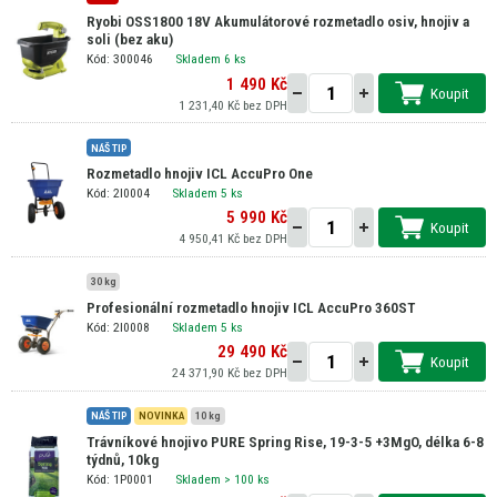
Ryobi OSS1800 18V Akumulátorové rozmetadlo osiv, hnojiv a
soli (bez aku)
Kód: 300046
Skladem 6 ks
1 490 Kč
Koupit
1 231,40 Kč bez DPH
NÁŠ TIP
Rozmetadlo hnojiv ICL AccuPro One
Kód: 2I0004
Skladem 5 ks
5 990 Kč
Koupit
4 950,41 Kč bez DPH
30 kg
Profesionální rozmetadlo hnojiv ICL AccuPro 360ST
Kód: 2I0008
Skladem 5 ks
29 490 Kč
Koupit
24 371,90 Kč bez DPH
NÁŠ TIP
NOVINKA
10 kg
Trávníkové hnojivo PURE Spring Rise, 19-3-5 +3MgO, délka 6-8
týdnů, 10kg
Kód: 1P0001
Skladem
> 100 ks