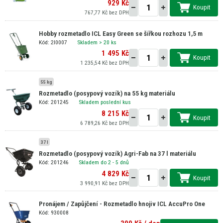
929 Kč
Koupit
767,77 Kč bez DPH
Hobby rozmetadlo ICL Easy Green se šířkou rozhozu 1,5 m
Kód: 2I0007
Skladem
> 20 ks
1 495 Kč
Koupit
1 235,54 Kč bez DPH
55 kg
Rozmetadlo (posypový vozík) na 55 kg materiálu
Kód: 201245
Skladem poslední kus
8 215 Kč
Koupit
6 789,26 Kč bez DPH
37 l
Rozmetadlo (posypový vozík) Agri-Fab na 37 l materiálu
Kód: 201246
Skladem do 2 - 5 dnů
4 829 Kč
Koupit
3 990,91 Kč bez DPH
Pronájem / Zapůjčení - Rozmetadlo hnojiv ICL AccuPro One
Kód: 930008