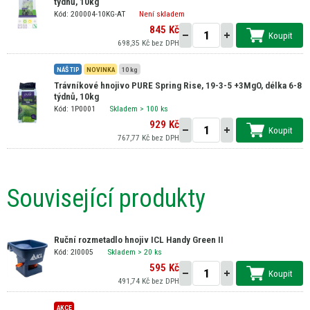
týdnů, 10kg
Kód: 200004-10KG-AT
Není skladem
845 Kč
Koupit
698,35 Kč bez DPH
NÁŠ TIP
NOVINKA
10 kg
Trávníkové hnojivo PURE Spring Rise, 19-3-5 +3MgO, délka 6-8
týdnů, 10kg
Kód: 1P0001
Skladem
> 100 ks
929 Kč
Koupit
767,77 Kč bez DPH
Související produkty
Ruční rozmetadlo hnojiv ICL Handy Green II
Kód: 2I0005
Skladem
> 20 ks
595 Kč
Koupit
491,74 Kč bez DPH
AKCE