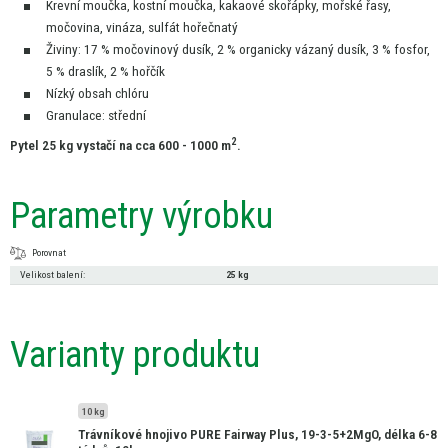
Krevní moučka, kostní moučka, kakaové skořápky, mořské řasy,
močovina, vináza, sulfát hořečnatý
Živiny:
17
% močovinový dusík,
2
% organicky vázaný dusík,
3
% fosfor,
5
% draslík,
2
% hořčík
Nízký obsah chlóru
Granulace: střední
2
Pytel
25
kg vystačí
na
cca 600 - 1000 m
.
Parametry výrobku
Porovnat
Velikost balení:
25 kg
Varianty produktu
10 kg
Trávníkové hnojivo PURE Fairway Plus, 19-3-5+2MgO, délka 6-8