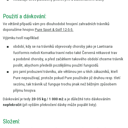
Použití
a
dávkování:
Ve většině případů vám pro dlouhodobé hnojení zahradních trávníků
doporučíme hnojivo
Pure Sport & Golf 12-5-5.
Výjimku tvoří například:
období, kdy
se
na trávníků objevovaly choroby jako
je
Laetisaria
fuciformis neboli Kornatka travní nebo také Červená nitkavost trav
a
podobné choroby,
a
před začátkem takového období chceme trávník
posílit, abychom předešli pozdějšímu použití fungicidů.
pro jarní probuzení trávníku, ale většinou jen
u
těch zákazníků, kteří
Pure nepoužívají, protože pokud Pure používáte již druhou resp. třetí
sezónu, tak trávník
už
funguje trochu jinak než běžným způsobem
příjmu hnojiva.
Dávkování
je
tedy
20-35
kg
/
1
000 m2
a
je důležité toto dávkováním
nepřekročit
(při vyšším překročení dávky může popálit listy).
Složení: