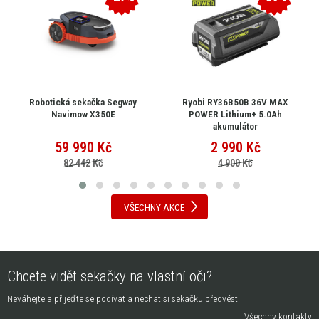
Robotická sekačka Segway
Ryobi RY36B50B 36V MAX
Navimow X350E
POWER Lithium+ 5.0Ah
akumulátor
59 990
Kč
2 990
Kč
82 442 Kč
4 900 Kč
VŠECHNY AKCE
Chcete vidět sekačky na vlastní oči?
Neváhejte a přijeďte se podívat a nechat si sekačku předvést.
Všechny kontakty