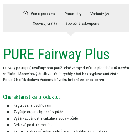
Vše o produktu
Parametry
Varianty
(2)
Související
Společně zakoupeno
(10)
PURE Fairway Plus
Fairway postupně uvolňuje oba použitelné zdroje dusíku
a
předchází růstovým
špičkám. Močovinový dusík zaručuje
rychlý start bez vyplavování živin
.
Přidaný hořčík dodává Vašemu trávníku
krásně zelenou barvu
.
Charakteristika produktu:
Regulované uvolňování
Zvyšuje organický podíl
v
půdě
Vyšší vzdušnost
a
cirkulace vody
v
půdě
Celkově posiluje rostlinu
Redukuje stres působený plísňovými
a
bakteriálními ataky