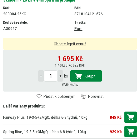
Skladem > 20 ks v e-shopu a na prodejně
Kód:
EAN:
200004-25KG
8718104121676
Kód dodavatele:
Značka:
A30947
Pure
Chcete lepší cenu?
1 695
Kč
1 400,83 Kč bez DPH
Koupit
ks
67,80 Kč / kg
Přidat k oblíbeným
Porovnat
Další varianty produktu:
Fairway Plus, 19-3-5+2MgO, délka 6-8 týdnů, 10kg
845 Kč
Spring Rise, 19-3-5 +3MgO, délka 6-8 týdnů, 10kg
929 Kč