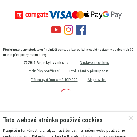
Přeškrtnuté ceny představují nejnižší cenu, za kterou byl produkt nabízen v posledních 30
dnech před poskytnutím slevy.
© 2026 Anglicky-travnik s.r.o.
Nastavení cookies
Podmínky používání
Prohlášení o přístupnosti
Fičí na systému wmSHOP B2B
Mapa webu
Tato webová stránka používá cookies
K zajištění funkčnosti a analýze návštěvnosti na našem webu používáme
soubory cookies. Kliknutím na tlačítko
Povolit vše
souhlasíte s využívaním