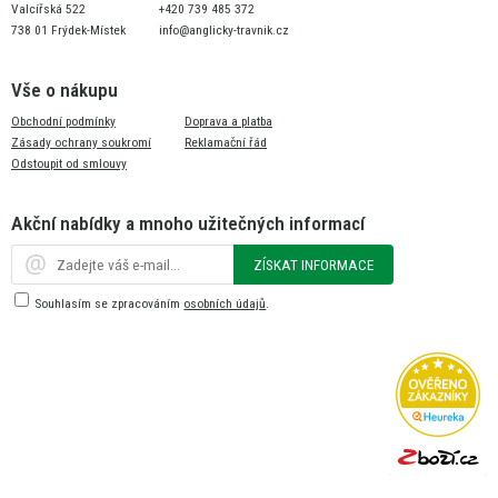
Valcířská 522
+420 739 485 372
738 01 Frýdek-Místek
info@anglicky-travnik.cz
Vše o nákupu
Obchodní podmínky
Doprava a platba
Zásady ochrany soukromí
Reklamační řád
Odstoupit od smlouvy
Akční nabídky a mnoho užitečných informací
ZÍSKAT INFORMACE
Souhlasím se zpracováním
osobních údajů
.