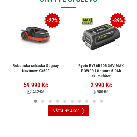
-27%
-39%
Robotická sekačka Segway
Ryobi RY36B50B 36V MAX
Navimow X350E
POWER Lithium+ 5.0Ah
akumulátor
59 990
Kč
2 990
Kč
82 442 Kč
4 900 Kč
VŠECHNY AKCE