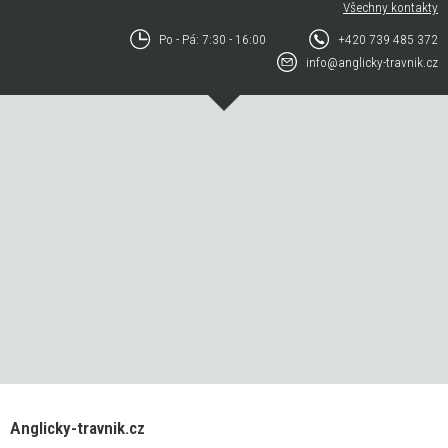
Všechny kontakty
Po - Pá: 7:30 - 16:00
+420 739 485 372
info@anglicky-travnik.cz
Anglicky-travnik.cz