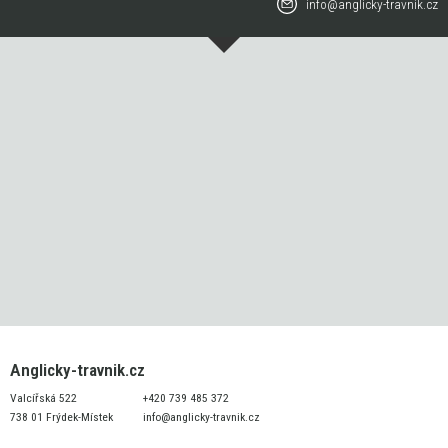
info@anglicky-travnik.cz
Anglicky-travnik.cz
Valcířská 522
+420 739 485 372
738 01 Frýdek-Místek
info@anglicky-travnik.cz