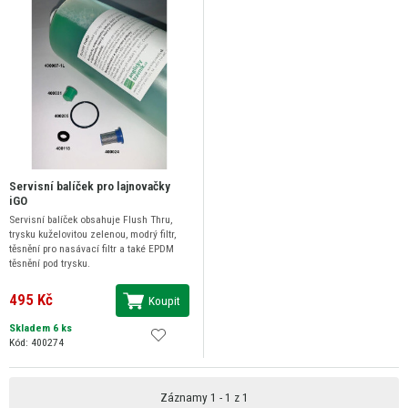
Servisní balíček pro lajnovačky
iGO
Servisní balíček obsahuje Flush Thru,
trysku kuželovitou zelenou, modrý filtr,
těsnění pro nasávací filtr a také EPDM
těsnění pod trysku.
495 Kč
Koupit
Skladem 6 ks
Kód: 400274
Záznamy 1 - 1 z 1