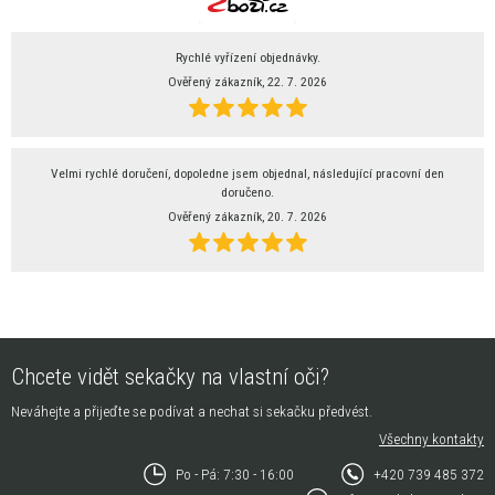
Rychlé vyřízení objednávky.
Ověřený zákazník, 22. 7. 2026
Velmi rychlé doručení, dopoledne jsem objednal, následující pracovní den
doručeno.
Ověřený zákazník, 20. 7. 2026
Chcete vidět sekačky na vlastní oči?
Neváhejte a přijeďte se podívat a nechat si sekačku předvést.
Všechny kontakty
Po - Pá: 7:30 - 16:00
+420 739 485 372