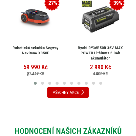
-27%
-39%
Robotická sekačka Segway
Ryobi RY36B50B 36V MAX
Navimow X350E
POWER Lithium+ 5.0Ah
akumulátor
59 990
Kč
2 990
Kč
82 442 Kč
4 900 Kč
VŠECHNY AKCE
HODNOCENÍ NAŠICH ZÁKAZNÍKŮ