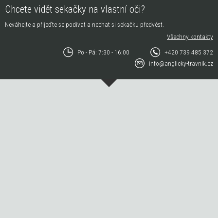
Chcete vidět sekačky na vlastní oči?
Neváhejte a přijeďte se podívat a nechat si sekačku předvést.
Všechny kontakty
Po - Pá: 7:30 - 16:00
+420 739 485 372
info@anglicky-travnik.cz