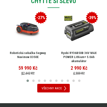
CHYŤTE SI SLEVU
-27%
-39%
Robotická sekačka Segway
Ryobi RY36B50B 36V MAX
Navimow X350E
POWER Lithium+ 5.0Ah
akumulátor
59 990
Kč
2 990
Kč
82 442 Kč
4 900 Kč
VŠECHNY AKCE