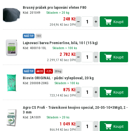
Brusný prášek pro lapování vřeten F80
Kód: 201049
Skladem
> 20 kg
248 Kč
Koupit
204,96 Kč bez DPH
NÁŠ TIP
10 l
Lajnovací barva Premierline, bílá, 10 l (15 kg)
Kód: 400010-10L
Skladem
> 100 ks
2 782 Kč
Koupit
2 299,17 Kč bez DPH
NÁŠ TIP
AKCE
-12%
20 kg
Biovin ORIGINAL - půdní vylepšovač, 20 kg
Kód: 200008-20KG
Skladem
> 100 ks
875 Kč
Koupit
723,14 Kč bez DPH
Agro CS Profi - Trávníkové hnojivo special, 20-05-10+3MgO, 2 -
3 mm
Kód: 2A1009
Skladem
> 20 ks
1 049 Kč
Koupit
866,94 Kč bez DPH