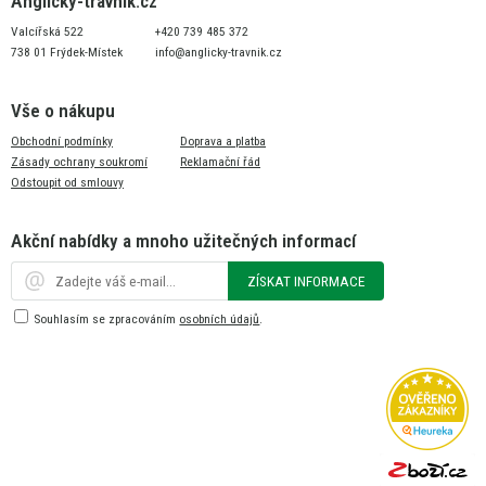
Anglicky-travnik.cz
Valcířská 522
+420 739 485 372
738 01 Frýdek-Místek
info@anglicky-travnik.cz
Vše o nákupu
Obchodní podmínky
Doprava a platba
Zásady ochrany soukromí
Reklamační řád
Odstoupit od smlouvy
Akční nabídky a mnoho užitečných informací
ZÍSKAT INFORMACE
Souhlasím se zpracováním
osobních údajů
.