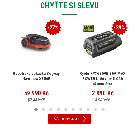
CHYŤTE SI SLEVU
-27%
-39%
Robotická sekačka Segway
Ryobi RY36B50B 36V MAX
Navimow X350E
POWER Lithium+ 5.0Ah
akumulátor
59 990
Kč
2 990
Kč
82 442 Kč
4 900 Kč
VŠECHNY AKCE