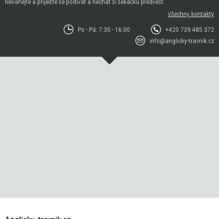
Neváhejte a přijeďte se podívat a nechat si sekačku předvést.
Všechny kontakty
Po - Pá: 7:30 - 16:00
+420 739 485 372
info@anglicky-travnik.cz