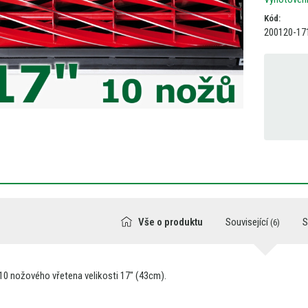
Kód:
200120-17
Vše o produktu
Související
S
(6)
10
nožového vřetena velikosti 17" (43cm).