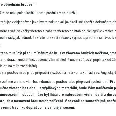
ro objednání broušení:
ožte
do
nákupního košíku tento produkt resp. službu.
račujte
v
objednávce jako byste nakupovali jakékoli jiné zboží
a
dokončete ob
jměte
z
vaší sekačky vřeteno
a
zabalte vřeteno
do
krabice. Nejlepší
je
krabice
evíte rady, jak jednoduše vřeteno
z
vaší sekačky vyjmout, přečtete
si
návod
k
e
.
eteno musí být před umístěním
do
brusky zbaveno hrubých nečistot,
prot
teno dorazí znečištěno, budeme Vám následně nuceni účtovat poplatek
od
25
isloti
na
míře znečištění).
lete poštou nebo jinou přepravní službou
na
naši kontaktní adresu: Anglicky-t
roušené vřeteno vám bude doručeno poštou nebo přepravní společností.
Pře
učíte vřeteno bez obalu
a
výplňových materiálů, bude Vám naúčtován 
imosezóním období může být lhůta pro nabroušení vřeten delší
z
důvod
rousit
a
nastavení brousících zařízení.
V
sezóně
se
samozřejmě snažím
 svému trávníku dopřát
co
nejvalitnější sečení.