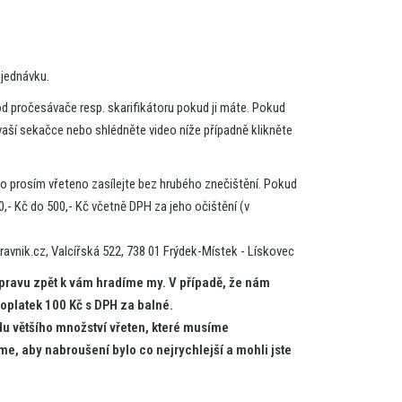
jednávku.
od
pročesávače resp. skarifikátoru pokud
ji
máte. Pokud
vaší sekačce nebo shlédněte video níže případně klikněte
o prosím vřeteno zasílejte bez hrubého znečištění. Pokud
0,-
Kč
do 500,-
Kč
včetně DPH
za
jeho očištění (v
ravnik.cz, Valcířská 522, 738
01
Frýdek-Místek - Lískovec
pravu zpět
k
vám hradíme my.
V
případě,
že
nám
poplatek 100
Kč
s DPH
za
balné.
u většího množství vřeten, které musíme
e, aby nabroušení bylo
co
nejrychlejší
a
mohli jste