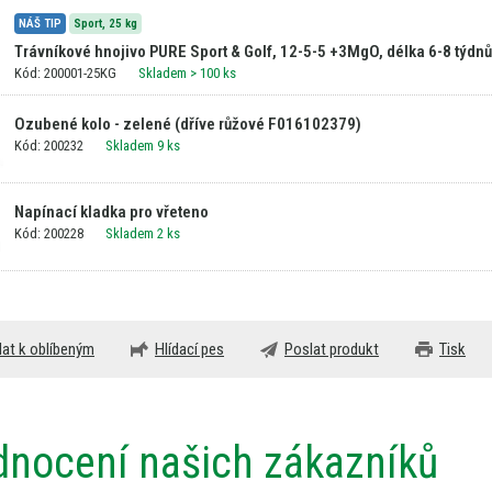
NÁŠ TIP
Sport,
25 kg
Trávníkové hnojivo PURE Sport & Golf, 12-5-5 +3MgO, délka 6-8 týdnů
Kód: 200001-25KG
Skladem
> 100 ks
Ozubené kolo - zelené (dříve růžové F016102379)
Kód: 200232
Skladem 9 ks
Napínací kladka pro vřeteno
Kód: 200228
Skladem 2 ks
dat k oblíbeným
Hlídací pes
Poslat produkt
Tisk
nocení našich zákazníků