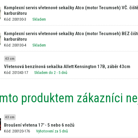
Komplexní servis vřetenové sekačky Atco (motor Tecumseh) VČ. čiště
karburátoru
Kód: 200130-3
Skladem
Komplexní servis vřetenové sekačky Atco (motor Tecumseh) BEZ čišt
karburátoru
Kód: 200130-4
Skladem
43 cm
Vřetenová benzínová sekačka Allett Kensington 17B, záběr 43cm
Kód: 201343-17
Skladem do 2 - 5 dnů
ímto produktem zákazníci nej
43 cm
Broušení vřetena 17' - 5 nebo 6 nožů
Kód: 200120-176
Vyhotovení za 5 dnů