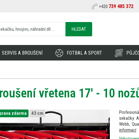
739 485 372
+420
HLEDAT
SERVIS A BROUŠENÍ
FOTBAL A SPORT
PŮJČ
roušení vřetena 17' - 10 nož
Profesioná
prava zdarma
43 cm
sekačky A
Webb, Qual
informací
Vyhotovení