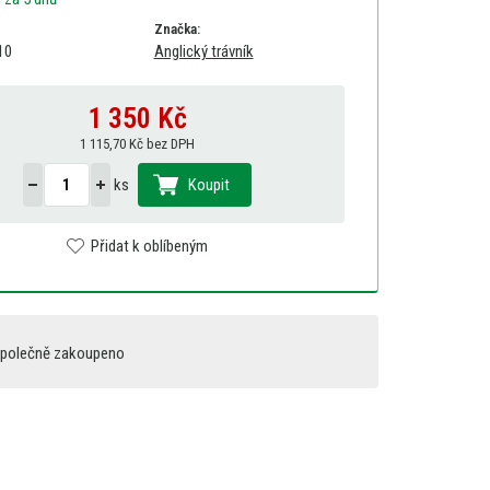
Značka:
10
Anglický trávník
1 350
Kč
1 115,70 Kč bez DPH
ks
Koupit
Přidat k oblíbeným
polečně zakoupeno