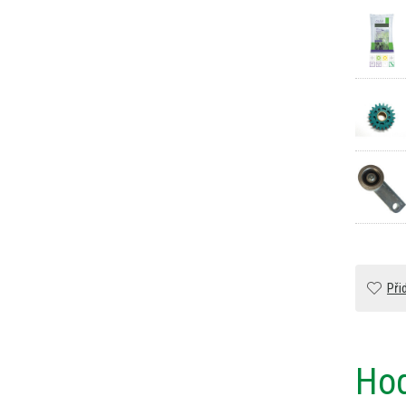
Při
Hod