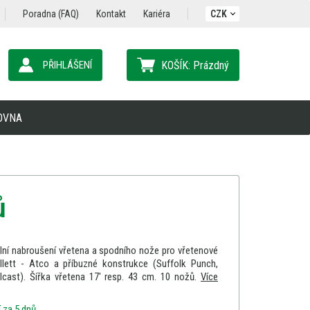
Poradna (FAQ)
Kontakt
Kariéra
CZK
PŘIHLÁŠENÍ
KOŠÍK:
Prázdný
OVNA
ů
lní nabroušení vřetena a spodního nože pro vřetenové
llett - Atco a příbuzné konstrukce (Suffolk Punch,
cast). Šířka vřetena 17' resp. 43 cm. 10 nožů.
Více
 za 5 dnů