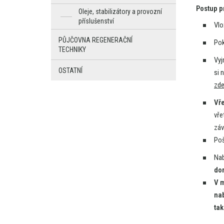
Postup p
Oleje, stabilizátory a provozní
příslušenství
Vl
PŮJČOVNA REGENERAČNÍ
Pok
TECHNIKY
Vy
OSTATNÍ
si
n
zd
Vř
vře
záv
Poš
Nab
dor
V m
nab
tak