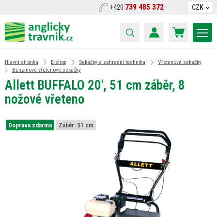
739 485 372
+420
CZK
Hlavní stránka
E-shop
Sekačky a zahradní technika
Vřetenové sekačky
Benzínové vřetenové sekačky
Allett BUFFALO 20', 51 cm záběr, 8
nožové vřeteno
Doprava zdarma
Záběr:
51 cm