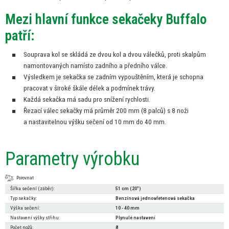
Mezi hlavní funkce sekačeky Buffalo
patří:
Souprava kol
se
skládá
ze
dvou kol
a
dvou válečků, proti skalpům
namontovaných namísto zadního
a
předního válce.
Výsledkem
je
sekačka
se
zadním vypouštěním, která
je
schopna
pracovat
v
široké škále délek
a
podmínek trávy.
Každá sekačka
má
sadu pro snížení rychlosti.
Řezací válec sekačky
má
průměr 200
mm
(8 palců)
s
8 noži
a
nastavitelnou výšku sečení
od
10
mm
do
40
mm.
Parametry výrobku
Porovnat
Šířka sečení (záběr):
51 cm (20")
Typ sekačky:
Benzínová jednovřetenová sekačka
Výška sečení:
10 - 40 mm
Nastavení výšky střihu:
Plynulé nastavení
Počet nožů:
8