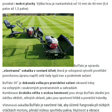
posekat
i
mokré plochy
. Výška řezu
je
nastavitelná
od
10
mm
do
40
mm (0,4
palce
až
1,5 palce).
Buffalo
je
opravdu
„
všestranná“ sekačka
v
sestavě Allett
, která
je
schopená vytvořit prvotřídní
povrchovou úpravu napříč celé řady typů trav
a
podmínek sečení.
Buffalo 20"
je
dokonalá volba pro pravidelné sečení
okrasné trávy
na
veřejných
i
soukromých prostranstvích
a
zahradách.
Kombinace
širokého střihu
s
nízkou hmotností
jsou stroje Buffalo ideální pro
údržbu větších, citlivých oblastí, jako jsou sportovní hřiště
a
prestižní trávníky.
Vřetenová sekač
ka Buffalo
je
navržené tak, aby účinně fungovala při nízkých
otáčkách motoru, přináší nízkou spotřebu paliva, hlučnost
a
vibrace.