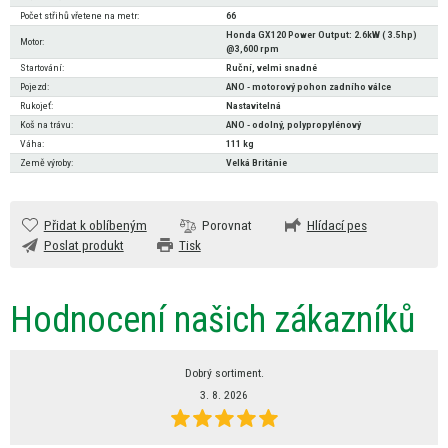
Počet střihů vřetene na metr:
66
Honda GX120 Power Output: 2.6kW ( 3.5hp)
Motor:
@3,600 rpm
Startování:
Ruční, velmi snadné
Pojezd:
ANO - motorový pohon zadního válce
Rukojeť:
Nastavitelná
Koš na trávu:
ANO - odolný, polypropylénový
Váha:
111 kg
Země výroby:
Velká Británie
Přidat k oblíbeným
Porovnat
Hlídací pes
Poslat produkt
Tisk
Hodnocení našich zákazníků
Dobrý sortiment.
3. 8. 2026