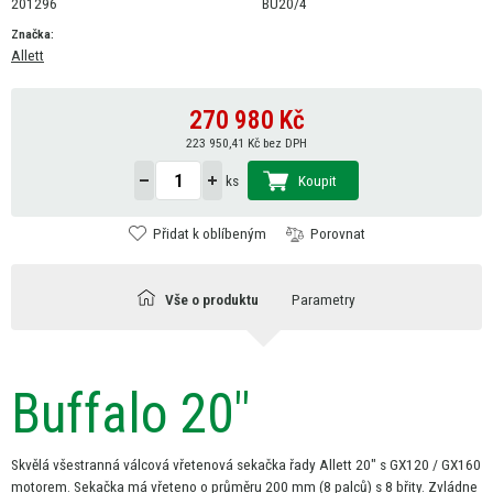
201296
BU20/4
Značka:
Allett
270 980
Kč
223 950,41 Kč bez DPH
Koupit
ks
Přidat k oblíbeným
Porovnat
Vše o produktu
Parametry
Buffalo 20"
Skvělá všestranná válcová vřetenová sekačka řady Allett 20"
s
GX120 / GX160
motorem. Sekačka
má
vřeteno
o
průměru 200
mm
(8 palců)
s
8 břity. Zvládne