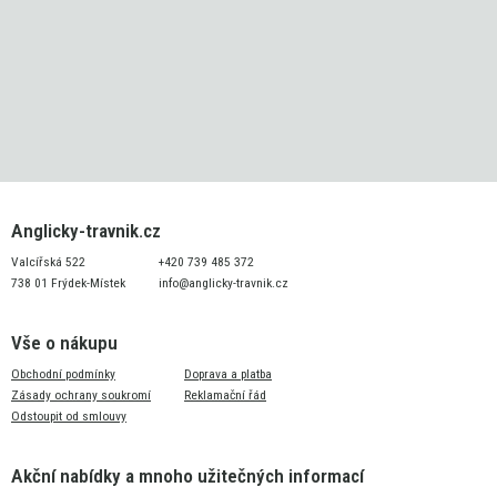
Anglicky-travnik.cz
Valcířská 522
+420 739 485 372
738 01 Frýdek-Místek
info@anglicky-travnik.cz
Vše o nákupu
Obchodní podmínky
Doprava a platba
Zásady ochrany soukromí
Reklamační řád
Odstoupit od smlouvy
Akční nabídky a mnoho užitečných informací