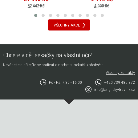
82 442 Kč
4 900 Kč
VŠECHNY AKCE
Chcete vidět sekačky na vlastní oči?
Neváhejte a přijeďte se podívat a nechat si sekačku předvést.
Všechny kontakty
Po - Pá: 7:30 - 16:00
+420 739 485 372
info@anglicky-travnik.cz