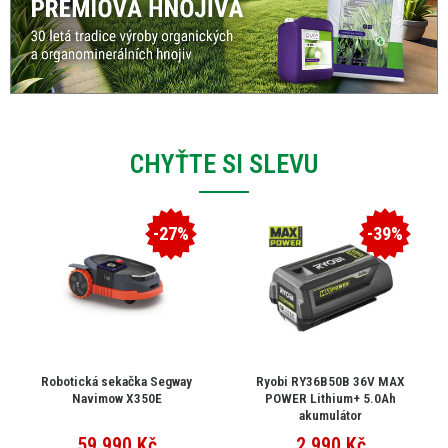
CHYŤTE SI SLEVU
-27%
-39%
Robotická sekačka Segway
Ryobi RY36B50B 36V MAX
Navimow X350E
POWER Lithium+ 5.0Ah
akumulátor
59 990
Kč
2 990
Kč