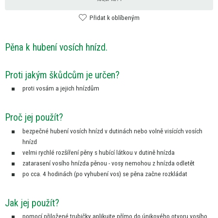
Přidat k oblíbeným
Pěna
k
hubení vosích hnízd.
Proti jakým škůdcům
je
určen?
proti vosám
a
jejich hnízdům
Proč jej použít?
bezpečné hubení vosích hnízd
v
dutinách nebo volně visících vosích
hnízd
velmi rychlé rozšíření pěny
s
hubící látkou
v
dutině hnízda
zatarasení vosího hnízda pěnou - vosy nemohou
z
hnízda odletět
po cca.
4
hodinách (po vyhubení vos)
se
pěna začne rozkládat
Jak jej použít?
pomocí přiložené trubičky aplikujte přímo
do
únikového otvoru vosího