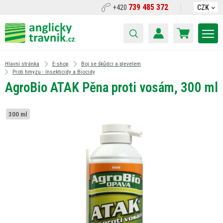
739 485 372
+420
CZK
Hlavní stránka
E-shop
Boj se škůdci a plevelem
Proti hmyzu - Insekticidy a Biocidy
AgroBio ATAK Pěna proti vosám, 300 ml
300 ml