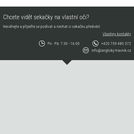
Chcete vidět sekačky na vlastní oči?
Neváhejte a přijeďte se podívat a nechat si sekačku předvést.
Všechny kontakty
Po - Pá: 7:30 - 16:00
+420 739 485 372
info@anglicky-travnik.cz