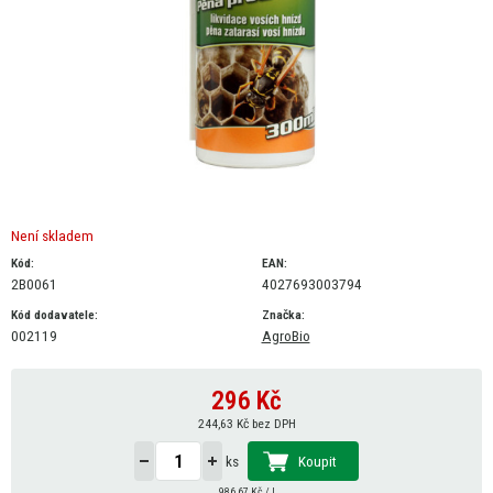
Není skladem
Kód:
EAN:
2B0061
4027693003794
Kód dodavatele:
Značka:
002119
AgroBio
296
Kč
244,63 Kč bez DPH
Koupit
ks
986,67 Kč / l