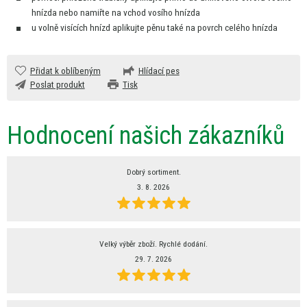
hnízda nebo namiřte
na
vchod vosího hnízda
u volně visících hnízd aplikujte pěnu také
na
povrch celého hnízda
Přidat k oblíbeným
Hlídací pes
Poslat produkt
Tisk
Hodnocení našich zákazníků
Dobrý sortiment.
3. 8. 2026
Velký výběr zboží. Rychlé dodání.
29. 7. 2026