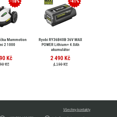
-18%
-41%
ačka Mammotion
Ryobi RY36B40B 36V MAX
EGO Multi-
ni 2 1000
POWER Lithium+ 4.0Ah
MHC
akumulátor
90
Kč
2 490
Kč
15 
90 Kč
4 190 Kč
25
Všechny kontakty