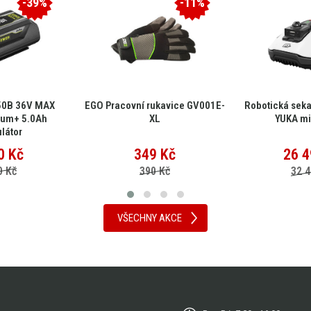
-39%
-11%
50B 36V MAX
EGO Pracovní rukavice GV001E-
Robotická sek
ium+ 5.0Ah
XL
YUKA mi
látor
0
Kč
349
Kč
26 4
0 Kč
390 Kč
32 4
VŠECHNY AKCE