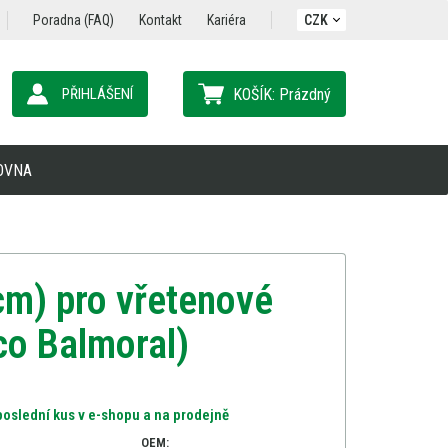
Poradna (FAQ)
Kontakt
Kariéra
CZK
PŘIHLÁŠENÍ
KOŠÍK:
Prázdný
OVNA
cm) pro vřetenové
co Balmoral)
oslední kus v e-shopu a na prodejně
OEM: