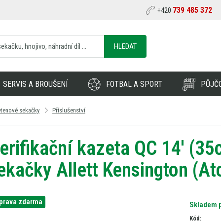
739 485 372
+420
HLEDAT
SERVIS A BROUŠENÍ
FOTBAL A SPORT
PŮJČ
etenové sekačky
Příslušenství
erifikační kazeta QC 14' (35
ekačky Allett Kensington (At
prava zdarma
Skladem p
Kód: