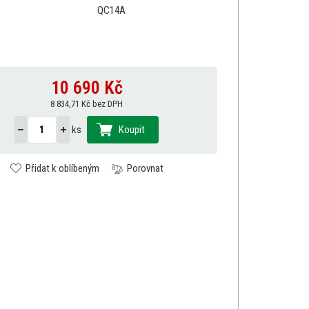
QC14A
10 690
Kč
8 834,71 Kč bez DPH
ks
Koupit
Přidat k oblíbeným
Porovnat