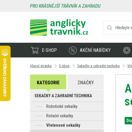
PRO KRÁSNĚJŠÍ TRÁVNÍK A ZAHRADU
E-SHOP
AKČNÍ NABÍDKY
Hlavní stránka
E-shop
Sekačky a zahradní technika
Vř
KATEGORIE
ZNAČKY
A
SEKAČKY A ZAHRADNÍ TECHNIKA
s
Robotické sekačky
Rotační sekačky
Do
Vřetenové sekačky