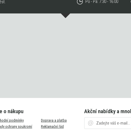
Po - Pá: 7:30 - 16:00
ést.
e o nákupu
Akční nabídky a mno
hodní podmínky
Doprava a platba
ady ochrany soukromí
Reklamační řád