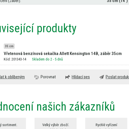
čení (záběr):
35 cm (14")
visející produkty
35 cm
Vřetenová benzínová sekačka Allett Kensington 14B, záběr 35cm
Kód: 201343-14
Skladem do 2 - 5 dnů
dat k oblíbeným
Porovnat
Hlídací pes
Poslat produk
nocení našich zákazníků
ý sortiment.
Velký výběr zboží.
Rychlé vyřízení