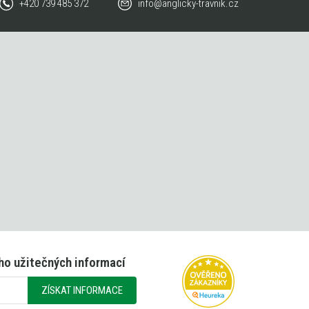
+420 739 485 372
info@anglicky-travnik.cz
ho užitečných informací
ZÍSKAT INFORMACE