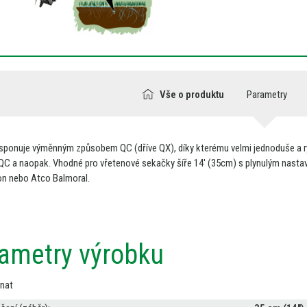
Vše o produktu
Parametry
isponuje výměnným způsobem
QC
(dříve QX), díky kterému velmi jednoduše
a
QC
a naopak. Vhodné pro vřetenové sekačky šíře 14' (35cm)
s
plynulým nastav
on nebo Atco Balmoral.
ametry výrobku
nat