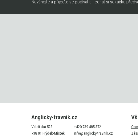
Neváhejte a přijeďte se podívat a nechat si sekačku předv
Anglicky-travnik.cz
Vš
Valcířská 522
+420 739 485 372
Obc
738 01 Frýdek-Místek
info@anglicky-travnik.cz
Zás