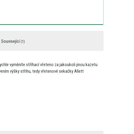
Související
(1)
rychle vyměníte stříhací vřeteno
za
jakoukoli jinou kazetu
ením výšky střihu, tedy vřetenové sekačky Allett