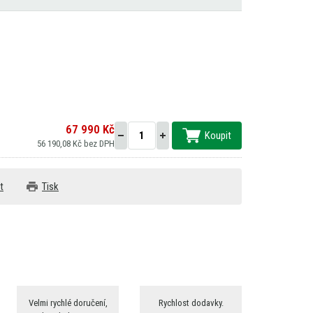
67 990 Kč
Koupit
56 190,08 Kč bez DPH
t
Tisk
Velmi rychlé doručení,
Rychlost dodavky.