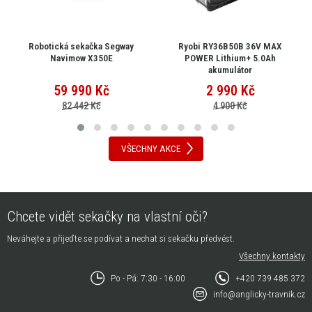
Robotická sekačka Segway
Ryobi RY36B50B 36V MAX
Navimow X350E
POWER Lithium+ 5.0Ah
akumulátor
59 990
Kč
2 990
Kč
82 442 Kč
4 900 Kč
VŠECHNY AKCE
Chcete vidět sekačky na vlastní oči?
Neváhejte a přijeďte se podívat a nechat si sekačku předvést.
Všechny kontakty
Po - Pá: 7:30 - 16:00
+420 739 485 372
info@anglicky-travnik.cz