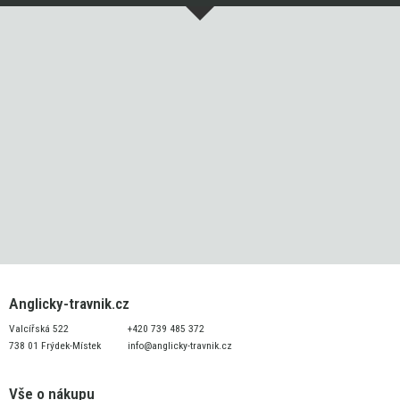
Anglicky-travnik.cz
Valcířská 522
+420 739 485 372
738 01 Frýdek-Místek
info@anglicky-travnik.cz
Vše o nákupu