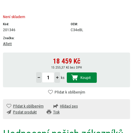
Není skladem
Kód:
OEM:
201346
C34eBL
Značka:
Allett
18 459
Kč
15 255,37 Kč bez DPH
Koupit
ks
Přidat k oblíbeným
Přidat k oblíbeným
Hlídací pes
Poslat produkt
Tisk